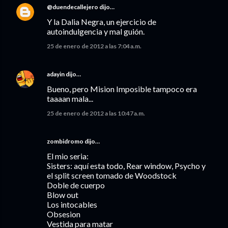
@duendecallejero
dijo…
Y la Dalia Negra, un ejercicio de
autoindulgencia y mal guión.
25 de enero de 2012 a las 7:04 a.m.
adayin
dijo…
Bueno, pero Mision Imposible tampoco era
taaaan mala...
25 de enero de 2012 a las 10:47 a.m.
zombidromo dijo…
El mio seria:
Sisters: aquí esta todo, Rear window, Psycho y
el split screen tomado de Woodstock
Doble de cuerpo
Blow out
Los intocables
Obsesion
Vestida para matar