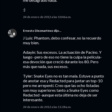
me desagradó nada.
:)
24 de enero de 2012 a las 10:46 a.m.
Ernesto Diezmartínez
dijo…
J Luis: Phantom, debo confesar, no la recuerdo
muy bien.
Adayin: Sus excesos. La actuación de Pacino. Y
luego -pero de eso no tiene la culpa la película-
esa devoción que creció durante los 80. Pero
más que nada, sus excesos.
Tyler: Snake Eyes no es tan mala. Estuve a punto
de anotar esa y Redacted para juntar un top-10
pero me arrepentí. Creo que las ocho listadas
son muy superiores tanto a Snake Eyes como
Redacted -aunque esta última no deja de ser
interesante.
24 de enero de 2012 a las 11:28 a.m.