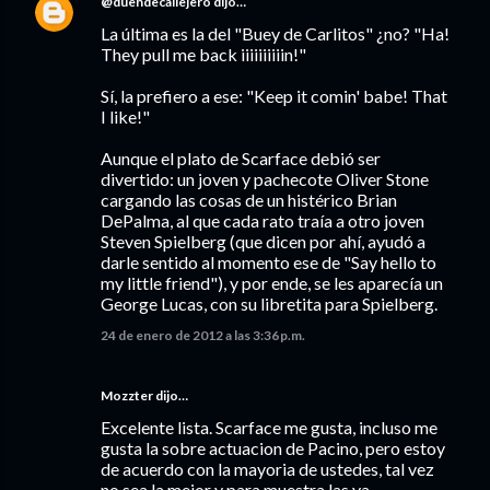
@duendecallejero
dijo…
La última es la del "Buey de Carlitos" ¿no? "Ha!
They pull me back iiiiiiiiiin!"
Sí, la prefiero a ese: "Keep it comin' babe! That
I like!"
Aunque el plato de Scarface debió ser
divertido: un joven y pachecote Oliver Stone
cargando las cosas de un histérico Brian
DePalma, al que cada rato traía a otro joven
Steven Spielberg (que dicen por ahí, ayudó a
darle sentido al momento ese de "Say hello to
my little friend"), y por ende, se les aparecía un
George Lucas, con su libretita para Spielberg.
24 de enero de 2012 a las 3:36 p.m.
Mozzter
dijo…
Excelente lista. Scarface me gusta, incluso me
gusta la sobre actuacion de Pacino, pero estoy
de acuerdo con la mayoria de ustedes, tal vez
no sea la mejor y para muestra las ya