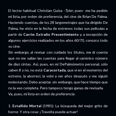
El lector habitual Christian Guisa -
Tyler
, pues- me ha pedido
mi lista, por orden de preferencia, del cine de Brian De Palma.
Haciendo cuentas, de los 28 largometrajes que ha dirigido De
Palma, he visto en la fecha de estrenos todas sus películas a
partir de
Carrie: Extraño Presentimiento
y, a excepción de
algunos ejercicios realizados en los años 60/70, conozco todo
su cine.
Sin embargo, al revisar con cuidado los títulos, me di cuenta
que no me salían las cuentas para llegar al canónico número
de diez cintas. Así, pues, en mi DePalmómetro personal, sólo
caben 8 y no, no está
Caracortada
, que vi en el momento del
estreno, la aborrecí, la volví a ver años después y me siguió
molestando. Debo aceptar, sin embargo, que hace tiempo que
no la veo completa. Pero tampoco tengo ganas de revisarla.
Va, pues, mi lista en orden de preferencia:
1.
Estallido Mortal
(1981): La búsqueda del mejor grito de
horror. Y otra cosa: ¡Travolta puede actuar!