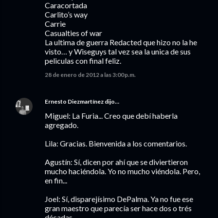
Caracortada
Carlito’s way
Carrie
Casualties of war
La ultima de guerra Redacted que hizo no la he
visto… y Wiseguys tal vez sea la unica de sus
peliculas con final feliz.
28 de enero de 2012 a las 3:00 p.m.
Ernesto Diezmartínez
dijo…
Miguel: La Furia... Creo que debí haberla
agregado.
Lila: Gracias. Bienvenida a los comentarios.
Agustín: Sí, dicen por ahí que se diviertieron
mucho haciéndola. Yo no mucho viéndola. Pero,
en fin...
Joel: Sí, disparejísimo DePalma. Ya no fue ese
gran maestro que parecía ser hace dos o trés
décadas.