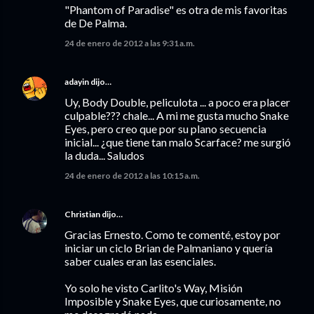
"Phantom of Paradise" es otra de mis favoritas
de De Palma.
24 de enero de 2012 a las 9:31 a.m.
adayin
dijo…
Uy, Body Double, peliculota ... a poco era placer
culpable??? chale... A mi me gusta mucho Snake
Eyes, pero creo que por su plano secuencia
inicial... ¿que tiene tan malo Scarface? me surgió
la duda... Saludos
24 de enero de 2012 a las 10:15 a.m.
Christian
dijo…
Gracias Ernesto. Como te comenté, estoy por
iniciar un ciclo Brian de Palmaniano y quería
saber cuales eran las esenciales.
Yo solo he visto Carlito's Way, Misión
Imposible y Snake Eyes, que curiosamente, no