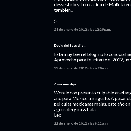
desvestirlo y la creacion de Malick t
tambien...
;)
21 de enero de 2012 a las 12:29 p.m.
David del Bass
dijo…
Esta muy bien el blog, no lo conocía h
Aprovecho para felicitarte el 2012, un 
22 de enero de 2012 a las 6:28 a.m.
Anónimo dijo…
Worale con presunto culpable en el se
año para Mexico a mi gusto. A pesar d
peliculas mexicanas malas, este año en
agnus dei y miss bala
Leo
22 de enero de 2012 a las 9:22 a.m.