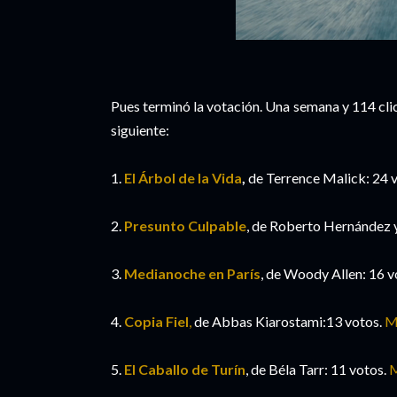
Pues terminó la votación. Una semana y 114 clics
siguiente:
1.
El Árbol de la Vida
,
de Terrence Malick: 24 
2.
Presunto Culpable
, de Roberto Hernández 
3.
Medianoche en París
, de Woody Allen: 16 v
4.
Copia Fiel
,
de Abbas Kiarostami:13 votos.
Mi
5.
El Caballo de Turín
, de Béla Tarr: 11 votos.
M