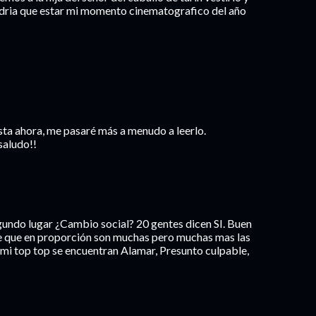
endria que estar mi momento cinematografico del año
asta ahora, me pasaré más a menudo a leerlo.
saludo!!
gundo lugar ¿Cambio social? 20 gentes dicen SI. Buen
e que en proporción son muchas pero muchas mas las
 mi top top se encuentran Alamar, Presunto culpable,