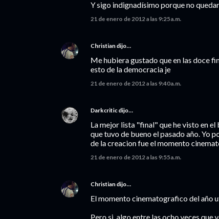
Y sigo indignadísimo porque no quedaron
21 de enero de 2012 a las 9:25 a.m.
Christian
dijo…
Me hubiera gustado que en las doce fin
esto de la democracia je
21 de enero de 2012 a las 9:40 a.m.
Darkcritic
dijo…
La mejor lista "final" que he visto en 
que tuvo de bueno el pasado año. Yo po
de la creacion fue el momento cinemat
21 de enero de 2012 a las 9:55 a.m.
Christian
dijo…
El momento cinematografico del año uf
Pero si, algo entre las ocho veces que v