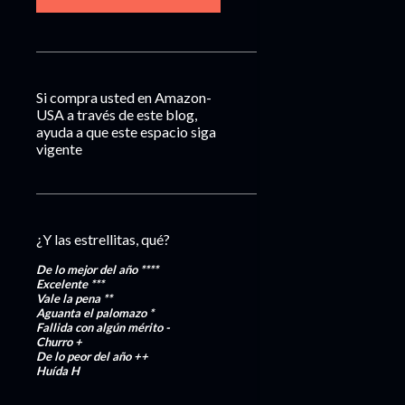
Si compra usted en Amazon-
USA a través de este blog,
ayuda a que este espacio siga
vigente
¿Y las estrellitas, qué?
De lo mejor del año
****
Excelente
***
Vale la pena
**
Aguanta el palomazo
*
Fallida con algún mérito
-
Churro
+
De lo peor del año
++
Huída
H