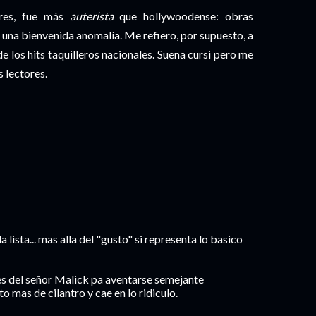
ores, fue más
auterista
que hollywoodense: obras
y una bienvenida anomalía. Me refiero, por supuesto, a
 los hits taquilleros nacionales. Suena cursi pero me
 lectores.
 lista... mas alla del "gusto" si representa lo basico
ates del señor Malick pa aventarse semejante
 mas de cilantro y cae en lo ridiculo.