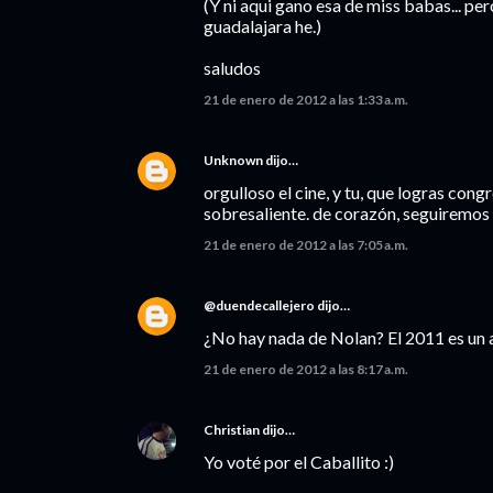
(Y ni aqui gano esa de miss babas... pe
guadalajara he.)
saludos
21 de enero de 2012 a las 1:33 a.m.
Unknown
dijo…
orgulloso el cine, y tu, que logras con
sobresaliente. de corazón, seguiremo
21 de enero de 2012 a las 7:05 a.m.
@duendecallejero
dijo…
¿No hay nada de Nolan? El 2011 es un 
21 de enero de 2012 a las 8:17 a.m.
Christian
dijo…
Yo voté por el Caballito :)