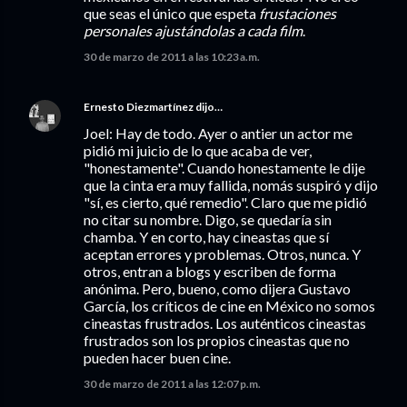
que seas el único que espeta
frustaciones
personales ajustándolas a cada film
.
30 de marzo de 2011 a las 10:23 a.m.
Ernesto Diezmartínez
dijo…
Joel: Hay de todo. Ayer o antier un actor me
pidió mi juicio de lo que acaba de ver,
"honestamente". Cuando honestamente le dije
que la cinta era muy fallida, nomás suspiró y dijo
"sí, es cierto, qué remedio". Claro que me pidió
no citar su nombre. Digo, se quedaría sin
chamba. Y en corto, hay cineastas que sí
aceptan errores y problemas. Otros, nunca. Y
otros, entran a blogs y escriben de forma
anónima. Pero, bueno, como dijera Gustavo
García, los críticos de cine en México no somos
cineastas frustrados. Los auténticos cineastas
frustrados son los propios cineastas que no
pueden hacer buen cine.
30 de marzo de 2011 a las 12:07 p.m.