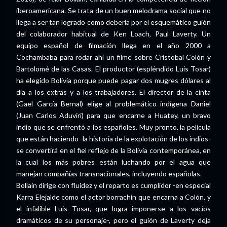
iberoamericana. Se trata de un buen melodrama social que no
llega a ser tan logrado como debería por el esquemático guión
del colaborador habitual de Ken Loach, Paul Laverty. Un
equipo español de filmación llega en el año 2000 a
Cochambaba para rodar ahí un filme sobre Cristobal Colón y
Bartolomé de las Casas. El productor (espléndido Luis Tosar)
ha elegido Bolivia porque puede pagar dos mugres dólares al
día a los extras y a los trabajadores. El director de la cinta
(Gael García Bernal) elige al problemático indígena Daniel
(Juan Carlos Aduviri) para que encarne a Huatey, un bravo
indio que se enfrentó a los españoles. Muy pronto, la película
que están haciendo -la historia de la explotación de los indios-
se convertirá en el fiel reflejo de la Bolivia contemporánea, en
la cual los más pobres están luchando por el agua que
manejan compañías transnacionales, incluyendo españolas.
Bollaín dirige con fluidez y el reparto es cumplidor -en especial
Karra Elejalde como el actor borrachín que encarna a Colón, y
el infalible Luis Tosar, que logra imponerse a los vacíos
dramáticos de su personaje-, pero el guión de Laverty deja