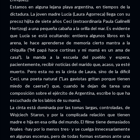
Estamos en alguna lejana playa argentina, en tiempos de la
dictadura. La joven madre Lucía (Laura Agorreca) llega con su
precoz hijita de siete años Ceci (extraordinaria Paula Galinelli
Hertzog) a una pequeña cabaña a la orilla del mar. Es evidente
que Lucía se está ocultando: entierra algunos libros en la
arena, le hace aprenderse de memoria cierto mantra a la
chiquilla ("Mi papá hace cortinas y mi mamá es un ama de
casa"), la manda a la escuela del pueblo y espera,
pacientemente, recibir noticias del marido que, acaso, ya esté
muerto. Pero esta no es la cinta de Laura, sino de la dificil
Ceci, una poeta natural ("Las gaviotas gritan porque tienen
miedo de caerse") que, cuando le dejan de tarea una
composición sobre el ejército de Argentina, escribe lo que ha
escuchado de los labios de su mamá.
La cinta está dominada por las tomas largas, controladas, de
Wojciech Staron, y por la complicada relación que tienen
madre e hija en esa orilla del mundo. El filme tiene demasiados
finales -hay por lo menos tres- y se cuelga innecesariamente
en algunas escenas, pero de todas formas estamos ante una