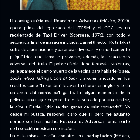
El domingo inició mal.
Reacciones Adversas
(México, 2010),
opera prima del egresado del ITESM y el CCC, es un
recalentado de
Taxi Driver
(Scorsese, 1976), con todo y
secuencia final de masacre incluida. Daniel (Héctor Kotsifakis)
sufre de alucinaciones y paranoias diversas, y el medicamento
psiquiátrico que toma le provocan, además, las reacciones
adversas del título. El pobre diablo tiene fantasías violentas,
se le aparece el perro muerto de la vecina para hablarle (o sea,
Looks who's Talking!, Son of Sam
) y alguien anotado en los
créditos como "la sombra", le avienta choros en inglés y le da
un arma, ahí nomás pa'l gasto. En algún momento de la
película, una mujer cuyo rostro esta surcado por una cicatriz,
le dice a Daniel :"¿No te dan ganas de salir corriendo?". Yo
desde mi butaca, respondí: claro que sí, pero me aguanto
porque soy bien macho.
Reacciones Adversas
forma parte
de la sección mexicana de ficción.
En esta misma sección compite
Los Inadaptados
(México,