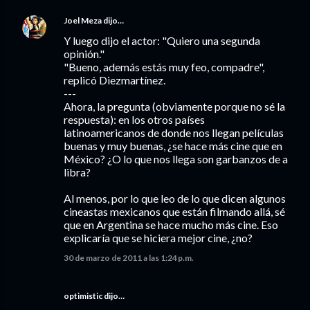
Joel Meza
dijo…
Y luego dijo el actor: "Quiero una segunda
opinión."
"Bueno, además estás muy feo, compadre",
replicó Diezmartínez.
---
Ahora, la pregunta (obviamente porque no sé la
respuesta): en los otros países
latinoamericanos de donde nos llegan películas
buenas y muy buenas, ¿se hace más cine que en
México? ¿O lo que nos llega son garbanzos de a
libra?
Al menos, por lo que leo de lo que dicen algunos
cineastas mexicanos que están filmando allá, sé
que en Argentina se hace mucho más cine. Eso
explicaría que se hiciera mejor cine, ¿no?
30 de marzo de 2011 a las 1:24 p.m.
optimistic dijo…