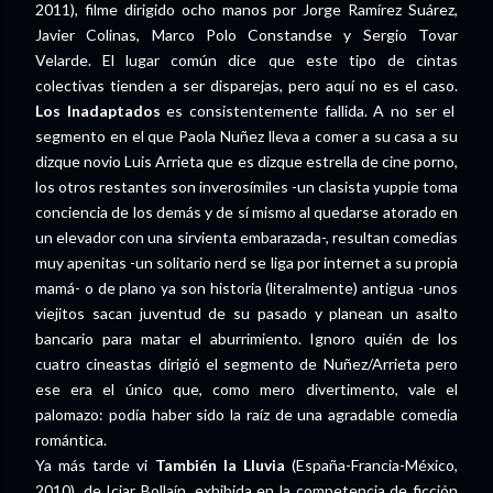
2011), filme dirigido ocho manos por Jorge Ramírez Suárez,
Javier Colinas, Marco Polo Constandse y Sergio Tovar
Velarde. El lugar común dice que este tipo de cintas
colectivas tienden a ser disparejas, pero aquí no es el caso.
Los Inadaptados
es consistentemente fallida. A no ser el
segmento en el que Paola Nuñez lleva a comer a su casa a su
dizque novio Luis Arrieta que es dizque estrella de cine porno,
los otros restantes son inverosímiles -un clasista yuppie toma
conciencia de los demás y de sí mismo al quedarse atorado en
un elevador con una sirvienta embarazada-, resultan comedias
muy apenitas -un solitario nerd se liga por internet a su propia
mamá- o de plano ya son historia (literalmente) antigua -unos
viejitos sacan juventud de su pasado y planean un asalto
bancario para matar el aburrimiento. Ignoro quién de los
cuatro cineastas dirigió el segmento de Nuñez/Arrieta pero
ese era el único que, como mero divertimento, vale el
palomazo: podía haber sido la raíz de una agradable comedia
romántica.
Ya más tarde vi
También la Lluvia
(España-Francia-México,
2010), de Iciar Bollaín, exhibida en la competencia de ficción