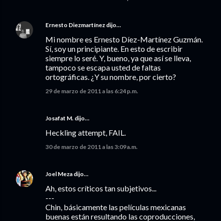
Ernesto Diezmartínez
dijo…
Mi nombre es Ernesto Díez-Martínez Guzmán.
Sí, soy un principiante. En esto de escribir
siempre lo seré. Y, bueno, ya que así se lleva,
tampoco se escapa usted de faltas
ortográficas. ¿Y su nombre, por cierto?
29 de marzo de 2011 a las 6:24 p.m.
Josafat M. dijo…
Heckling attempt, FAIL.
30 de marzo de 2011 a las 3:09 a.m.
Joel Meza
dijo…
Ah, estos críticos tan subjetivos...
---
Chin, básicamente las películas mexicanas
buenas están resultando las coproducciones,