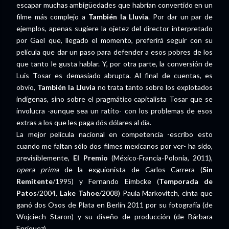
escapar muchas ambigüedades que habrían convertido en un
filme más complejo a
También la Lluvia
. Por dar un par de
ejemplos, apenas sugiere la ojetez del director interpretado
por Gael que, llegado el momento, preferirá seguir con su
película que dar un paso para defender a esos pobres de los
que tanto le gusta hablar. Y, por otra parte, la conversión de
Luis Tosar es demasiado abrupta. Al final de cuentas, es
obvio,
También la Lluvia
no trata tanto sobre los explotados
indígenas, sino sobre el pragmático capitalista Tosar que se
involucra -aunque sea un ratito- con los problemas de esos
extras a los que les paga dós dólares al día.
La mejor película nacional en competencia -escribo esto
cuando me faltan sólo dos filmes mexicanos por ver- ha sido,
previsiblemente,
El Premio
(México-Francia-Polonia, 2011),
opera prima
de la exguionista de Carlos Carrera (
Sin
Remitente
/1995) y Fernando Eimbcke (
Temporada de
Patos
/2004,
Lake Tahoe
/2008) Paula Markovitch, cinta que
ganó dos Osos de Plata en Berlín 2011 por su fotografía (de
Wojciech Staron) y su diseño de producción (de Bárbara
Enríquez).