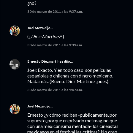
¿no?
30 de marzo de 2011 a las 9:37 a.m.
Joel Meza
dijo…
(¿
Díez-Martínez
?)
30 de marzo de 2011 a las 9:39 a.m.
Ernesto Diezmartínez
dijo…
Joel: Exacto. Y en todo caso, son películas
espaniolas o chilenas con dinero mexicano.
Nada más. (Bueno: Diez Martínez, pues).
30 de marzo de 2011 a las 9:47 a.m.
Joel Meza
dijo…
Ernesto ¿y cómo reciben -públicamente, por
supuesto, porque en privado me imagino que
con una mexicanísima mentada- los cineastas
mexicanos en el festival las críticas? No creo