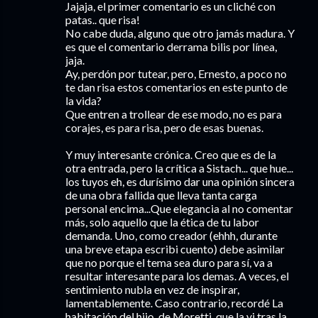
Jajaja, el primer comentario es un cliché con
patas.. que risa!
No cabe duda, alguno que otro jamás madura. Y
es que el comentario derrama bilis por línea,
jaja.
Ay, perdón por tutear, pero, Ernesto, a poco no
te dan risa estos comentarios en este punto de
la vida?
Que entren a trollear de ese modo, no es para
corajes, es para risa, pero de esas buenas.
Y muy interesante crónica. Creo que es de la
otra entrada, pero la crítica a Sistach... que hue...
los tuyos eh, es durísimo dar una opinión sincera
de una obra fallida que lleva tanta carga
personal encima...Que elegancia al no comentar
más, solo aquello que la ética de tu labor
demanda. Uno, como creador (ehhh, durante
una breve etapa escribi cuento) debe asimilar
que no porque el tema sea duro para sí, va a
resultar interesante para los demas. A veces, el
sentimiento nubla en vez de inspirar,
lamentablemente. Caso contrario, recordé La
habitación del hijo, de Moretti, que la vi tras la