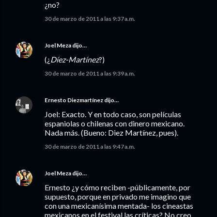
¿no?
30 de marzo de 2011 a las 9:37 a.m.
Joel Meza
dijo…
(¿
Díez-Martínez
?)
30 de marzo de 2011 a las 9:39 a.m.
Ernesto Diezmartínez
dijo…
Joel: Exacto. Y en todo caso, son películas
espaniolas o chilenas con dinero mexicano.
Nada más. (Bueno: Diez Martínez, pues).
30 de marzo de 2011 a las 9:47 a.m.
Joel Meza
dijo…
Ernesto ¿y cómo reciben -públicamente, por
supuesto, porque en privado me imagino que
con una mexicanísima mentada- los cineastas
mexicanos en el festival las críticas? No creo