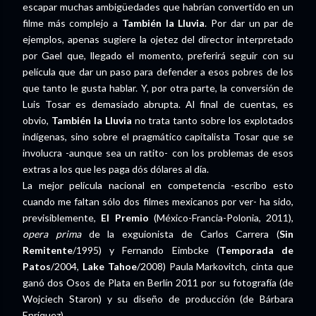
escapar muchas ambigüedades que habrían convertido en un
filme más complejo a
También la Lluvia
. Por dar un par de
ejemplos, apenas sugiere la ojetez del director interpretado
por Gael que, llegado el momento, preferirá seguir con su
película que dar un paso para defender a esos pobres de los
que tanto le gusta hablar. Y, por otra parte, la conversión de
Luis Tosar es demasiado abrupta. Al final de cuentas, es
obvio,
También la Lluvia
no trata tanto sobre los explotados
indígenas, sino sobre el pragmático capitalista Tosar que se
involucra -aunque sea un ratito- con los problemas de esos
extras a los que les paga dós dólares al día.
La mejor película nacional en competencia -escribo esto
cuando me faltan sólo dos filmes mexicanos por ver- ha sido,
previsiblemente,
El Premio
(México-Francia-Polonia, 2011),
opera prima
de la exguionista de Carlos Carrera (
Sin
Remitente
/1995) y Fernando Eimbcke (
Temporada de
Patos
/2004,
Lake Tahoe
/2008) Paula Markovitch, cinta que
ganó dos Osos de Plata en Berlín 2011 por su fotografía (de
Wojciech Staron) y su diseño de producción (de Bárbara
Enríquez).