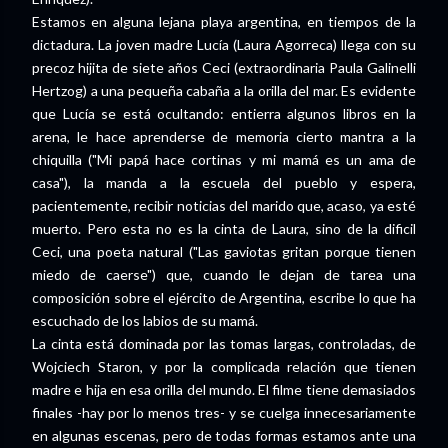
Estamos en alguna lejana playa argentina, en tiempos de la
dictadura. La joven madre Lucía (Laura Agorreca) llega con su
precoz hijita de siete años Ceci (extraordinaria Paula Galinelli
Hertzog) a una pequeña cabaña a la orilla del mar. Es evidente
que Lucía se está ocultando: entierra algunos libros en la
arena, le hace aprenderse de memoria cierto mantra a la
chiquilla ("Mi papá hace cortinas y mi mamá es un ama de
casa"), la manda a la escuela del pueblo y espera,
pacientemente, recibir noticias del marido que, acaso, ya esté
muerto. Pero esta no es la cinta de Laura, sino de la dificil
Ceci, una poeta natural ("Las gaviotas gritan porque tienen
miedo de caerse") que, cuando le dejan de tarea una
composición sobre el ejército de Argentina, escribe lo que ha
escuchado de los labios de su mamá.
La cinta está dominada por las tomas largas, controladas, de
Wojciech Staron, y por la complicada relación que tienen
madre e hija en esa orilla del mundo. El filme tiene demasiados
finales -hay por lo menos tres- y se cuelga innecesariamente
en algunas escenas, pero de todas formas estamos ante una