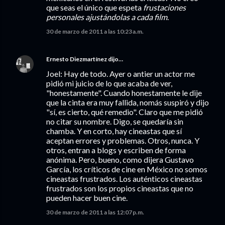
que seas el único que espeta
frustaciones
personales ajustándolas a cada film
.
30 de marzo de 2011 a las 10:23 a.m.
Ernesto Diezmartínez
dijo…
Joel: Hay de todo. Ayer o antier un actor me
pidió mi juicio de lo que acaba de ver,
"honestamente". Cuando honestamente le dije
que la cinta era muy fallida, nomás suspiró y dijo
"sí, es cierto, qué remedio". Claro que me pidió
no citar su nombre. Digo, se quedaría sin
chamba. Y en corto, hay cineastas que sí
aceptan errores y problemas. Otros, nunca. Y
otros, entran a blogs y escriben de forma
anónima. Pero, bueno, como dijera Gustavo
García, los críticos de cine en México no somos
cineastas frustrados. Los auténticos cineastas
frustrados son los propios cineastas que no
pueden hacer buen cine.
30 de marzo de 2011 a las 12:07 p.m.