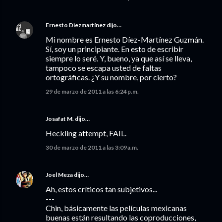
Ernesto Diezmartínez
dijo…
Mi nombre es Ernesto Díez-Martínez Guzmán.
Sí, soy un principiante. En esto de escribir
siempre lo seré. Y, bueno, ya que así se lleva,
tampoco se escapa usted de faltas
ortográficas. ¿Y su nombre, por cierto?
29 de marzo de 2011 a las 6:24 p.m.
Josafat M. dijo…
Heckling attempt, FAIL.
30 de marzo de 2011 a las 3:09 a.m.
Joel Meza
dijo…
Ah, estos críticos tan subjetivos...
---
Chin, básicamente las películas mexicanas
buenas están resultando las coproducciones,