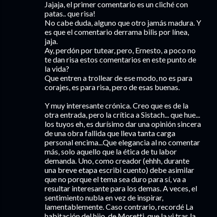
Jajaja, el primer comentario es un cliché con
patas.. que risa!
No cabe duda, alguno que otro jamás madura. Y
es que el comentario derrama bilis por línea,
jaja.
Ay, perdón por tutear, pero, Ernesto, a poco no
te dan risa estos comentarios en este punto de
la vida?
Que entren a trollear de ese modo, no es para
corajes, es para risa, pero de esas buenas.
Y muy interesante crónica. Creo que es de la
otra entrada, pero la crítica a Sistach... que hue...
los tuyos eh, es durísimo dar una opinión sincera
de una obra fallida que lleva tanta carga
personal encima...Que elegancia al no comentar
más, solo aquello que la ética de tu labor
demanda. Uno, como creador (ehhh, durante
una breve etapa escribi cuento) debe asimilar
que no porque el tema sea duro para sí, va a
resultar interesante para los demas. A veces, el
sentimiento nubla en vez de inspirar,
lamentablemente. Caso contrario, recordé La
habitación del hijo, de Moretti, que la vi tras la