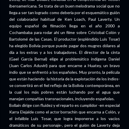
iberoamericana. Se trata de un buen melodrama social que no
llega a ser tan logrado como debería por el esquemático guión
del colaborador habitual de Ken Loach, Paul Laverty. Un
equipo español de filmación llega en el año 2000 a
Cochambaba para rodar ahí un filme sobre Cristobal Colón y
Bartolomé de las Casas. El productor (espléndido Luis Tosar)
ha elegido Bolivia porque puede pagar dos mugres dólares al
día a los extras y a los trabajadores. El director de la cinta
(Gael García Bernal) elige al problemático indígena Daniel
(Juan Carlos Aduviri) para que encarne a Huatey, un bravo
indio que se enfrentó a los españoles. Muy pronto, la película
que están haciendo -la historia de la explotación de los indios-
se convertirá en el fiel reflejo de la Bolivia contemporánea, en
la cual los más pobres están luchando por el agua que
manejan compañías transnacionales, incluyendo españolas.
Bollaín dirige con fluidez y el reparto es cumplidor -en especial
Karra Elejalde como el actor borrachín que encarna a Colón, y
el infalible Luis Tosar, que logra imponerse a los vacíos
dramáticos de su personaje-, pero el guión de Laverty deja