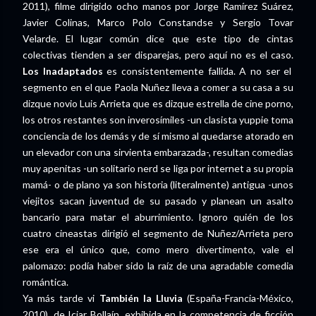
2011), filme dirigido ocho manos por Jorge Ramírez Suárez,
Javier Colinas, Marco Polo Constandse y Sergio Tovar
Velarde. El lugar común dice que este tipo de cintas
colectivas tienden a ser disparejas, pero aquí no es el caso.
Los Inadaptados
es consistentemente fallida. A no ser el
segmento en el que Paola Nuñez lleva a comer a su casa a su
dizque novio Luis Arrieta que es dizque estrella de cine porno,
los otros restantes son inverosímiles -un clasista yuppie toma
conciencia de los demás y de sí mismo al quedarse atorado en
un elevador con una sirvienta embarazada-, resultan comedias
muy apenitas -un solitario nerd se liga por internet a su propia
mamá- o de plano ya son historia (literalmente) antigua -unos
viejitos sacan juventud de su pasado y planean un asalto
bancario para matar el aburrimiento. Ignoro quién de los
cuatro cineastas dirigió el segmento de Nuñez/Arrieta pero
ese era el único que, como mero divertimento, vale el
palomazo: podía haber sido la raíz de una agradable comedia
romántica.
Ya más tarde vi
También la Lluvia
(España-Francia-México,
2010), de Iciar Bollaín, exhibida en la competencia de ficción