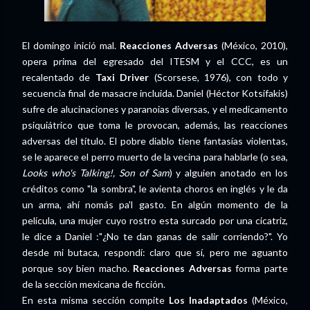
El domingo inició mal.
Reacciones Adversas
(México, 2010),
opera prima del egresado del ITESM y el CCC, es un
recalentado de
Taxi Driver
(Scorsese, 1976), con todo y
secuencia final de masacre incluida. Daniel (Héctor Kotsifakis)
sufre de alucinaciones y paranoias diversas, y el medicamento
psiquiátrico que toma le provocan, además, las reacciones
adversas del título. El pobre diablo tiene fantasías violentas,
se le aparece el perro muerto de la vecina para hablarle (o sea,
Looks who's Talking!, Son of Sam
) y alguien anotado en los
créditos como "la sombra", le avienta choros en inglés y le da
un arma, ahí nomás pa'l gasto. En algún momento de la
película, una mujer cuyo rostro esta surcado por una cicatriz,
le dice a Daniel :"¿No te dan ganas de salir corriendo?". Yo
desde mi butaca, respondí: claro que sí, pero me aguanto
porque soy bien macho.
Reacciones Adversas
forma parte
de la sección mexicana de ficción.
En esta misma sección compite
Los Inadaptados
(México,