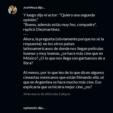
Joel Meza
dijo…
Y luego dijo el actor: "Quiero una segunda
opinión."
"Bueno, además estás muy feo, compadre",
replicó Diezmartínez.
---
Ahora, la pregunta (obviamente porque no sé la
respuesta): en los otros países
latinoamericanos de donde nos llegan películas
buenas y muy buenas, ¿se hace más cine que en
México? ¿O lo que nos llega son garbanzos de a
libra?
Al menos, por lo que leo de lo que dicen algunos
cineastas mexicanos que están filmando allá, sé
que en Argentina se hace mucho más cine. Eso
explicaría que se hiciera mejor cine, ¿no?
30 de marzo de 2011 a las 1:24 p.m.
optimistic dijo…