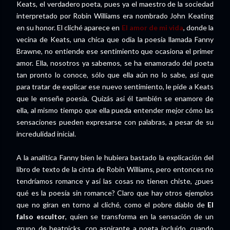
Keats, el verdadero poeta, pues ya el maestro de la sociedad
interpretado por Robin Williams era nombrado John Keating
en su honor. El cliché aparece en
El amor de mi vida
, donde la
vecina de Keats, una chica que odia la poesía llamada Fanny
Brawne, no entiende ese sentimiento que ocasiona el primer
amor. Ella, nosotros ya sabemos, se ha enamorado del poeta
tan pronto lo conoce, sólo que ella aún no lo sabe, así que
para tratar de explicar ese nuevo sentimiento, le pide a Keats
que le enseñe poesía. Quizás asi él también se enamore de
ella, al mismo tiempo que ella pueda entender mejor cómo las
sensaciones pueden expresarse con palabras, a pesar de su
incredulidad inicial.
A la analítica Fanny bien le hubiera bastado la explicación del
libro de texto de la cinta de Robin Williams, pero entonces no
tendríamos romance y así las cosas no tienen chiste, ¿pues
qué es la poesía sin romance? Claro que hay otros ejemplos
que no giran en torno al cliché, como el pobre diablo de
El
falso escultor
, quien se transforma en la sensación de un
grupo de beatnicks, con aspirante a poeta incluído, cuando