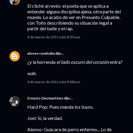
El cliché al revés: el poeta que se aplica a
entender alguna disciplina ajena, otra parte del
mundo. Lo acabo de ver en Presunto Culpable,
con Toño describiendo su situación legal a
partir del baile y el rap.
4 de marzo de 2011 a las 8:55 a.m.
alonso ruvalcaba
dijo…
¿y la horrenda
el lado oscuro del corazón
entra?
wák.
4 de marzo de 2011 a las 9:08 a.m.
Ernesto Diezmartínez
dijo…
Hard Pop: Pues manda los tuyos.
Joel: Sí, la verdad.
Alonso: Guácara de perro enfermo... Lo de