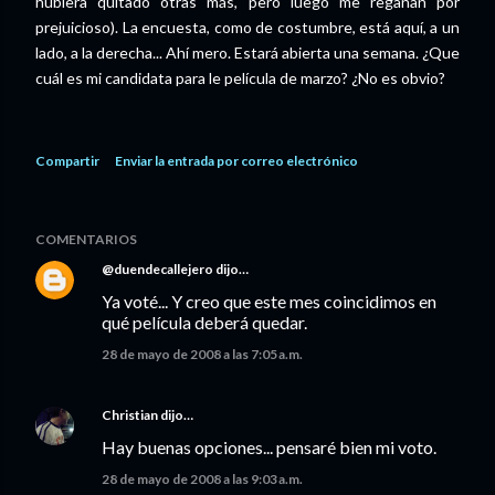
hubiera quitado otras más, pero luego me regañan por
prejuicioso). La encuesta, como de costumbre, está aquí, a un
lado, a la derecha... Ahí mero. Estará abierta una semana. ¿Que
cuál es mi candidata para le película de marzo? ¿No es obvio?
Compartir
Enviar la entrada por correo electrónico
COMENTARIOS
@duendecallejero
dijo…
Ya voté... Y creo que este mes coincidimos en
qué película deberá quedar.
28 de mayo de 2008 a las 7:05 a.m.
Christian
dijo…
Hay buenas opciones... pensaré bien mi voto.
28 de mayo de 2008 a las 9:03 a.m.