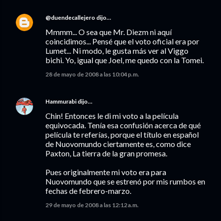
@duendecallejero
dijo…
Mmmm... O sea que Mr. Diezm ni aquí
coincidimos... Pensé que el voto oficial era por
Lumet... Ni modo, le gusta más ver al Viggo
bichi. Yo, igual que Joel, me quedo con la Tomei.
28 de mayo de 2008 a las 10:04 p.m.
Hammurabi
dijo…
Chin! Entonces le di mi voto a la película
equivocada. Tenía esa confusión acerca de qué
película te referías, porque el título en español
de Nuovomundo ciertamente es, como dice
Paxton, La tierra de la gran promesa.
Pues originalmente mi voto era para
Nuovomundo que se estrenó por mis rumbos en
fechas de febrero-marzo.
29 de mayo de 2008 a las 12:12 a.m.