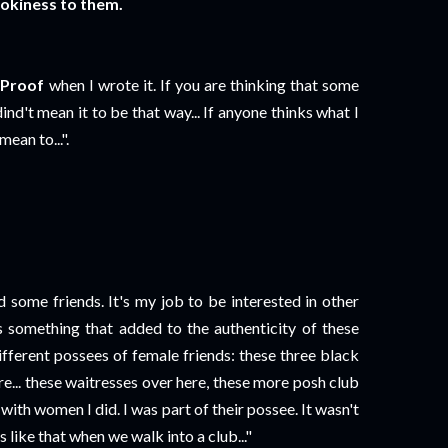
 hokiness to them.
 Proof
when I wrote it. If you are thinking that some
d't mean it to be that way... If anyone thinks what I
mean to...".
rd some friends. It's my job to be interested in other
s something that added to the authenticity of these
 different possees of female friends: these three black
ere... these waitresses over here, these more posh club
t with women I did. I was part of their possee. It wasn't
s like that when we walk into a club..."