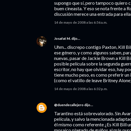
supongo que sí, pero tampoco quiero ca
buen cineasta. Y eso se nota frente a 
discusión merece una entrada para ella 
14 de mayo de 2008 a las 6:56 a.m.
Josafat M.
dijo…
Uhm... discrepo contigo Paxton, Kill B
ese género, y como algunos saben, para
nuevas, pasar de Jackie Brown a Kill Bil
posible película sobre la segunda guer
escritor, no hay que olvidar eso, hay p
tiene mucho peso, es como preferir un 
(como el vatillo de leave Britney Alone)
14 de mayo de 2008 a las 6:32 p.m.
@duendecallejero
dijo…
Tarantino está sobrevalorado. Sin Avar
película, y salvo la mencionada adaptac
él mismo como referente ¿Es Kill Bill un
mosaico plagado de guiños al más puro