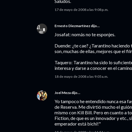
Saludos.
17 de mayo de 2008 a las 9:08 p.m.
Ernesto Diezmartínez
dijo…
Josafat: nomás no te esponjes.
Duende: ¿te cae? ¿Tarantino haciendo 
son, muchas de ellas, mejores que el 
Taquero: Tarantino ha sido lo suficien
interesa y darse a conocer en el camino
18 de mayo de 2008 a las 9:05 a.m.
Joel Meza
dijo…
Yo tampoco he entendido nunca esa fas
de Reserva. Me divirtió mucho el guión
mismo con Kill Bill. Pero en cuanto a t
Fiction, de que es un innovador y etc., 
emperador está bichi!"