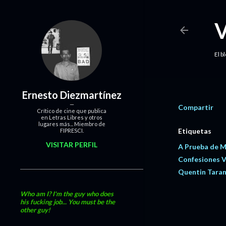
El b
Ernesto Diezmartínez
Compartir
Crítico de cine que publica
en Letras Libres y otros
lugares más... Miembro de
Etiquetas
FIPRESCI.
VISITAR PERFIL
A Prueba de 
Confesiones 
Quentin Taran
Who am I? I'm the guy who does
his fucking job... You must be the
other guy!