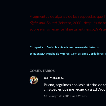
Fragmentos de algunas de las respuestas que Ta
Sight and Sound
(febrero, 2008) después de ha
sobre el más reciente filme tarantinesco,
A Pru
Compartir
Enviar la entrada por correo electrónico
Etiquetas:
A Prueba de Muerte
Confesiones Verdaderas
COMENTARIOS
Joel Meza
dijo…
Bueno, seguimos con las historias de re
chistoso es que me recuerda a Ed Wood
13 de mayo de 2008 a las 9:23 a.m.