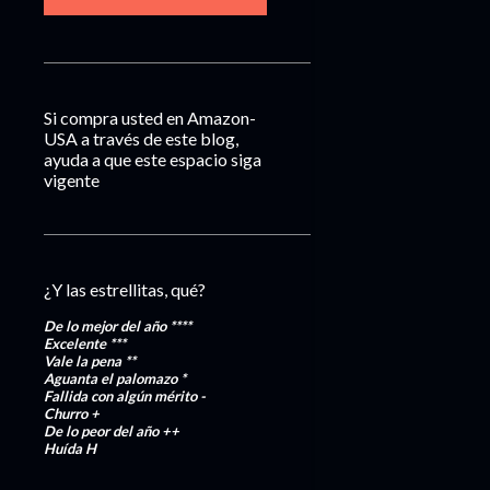
Si compra usted en Amazon-
USA a través de este blog,
ayuda a que este espacio siga
vigente
¿Y las estrellitas, qué?
De lo mejor del año
****
Excelente
***
Vale la pena
**
Aguanta el palomazo
*
Fallida con algún mérito
-
Churro
+
De lo peor del año
++
Huída
H