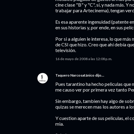
cine clase "B" y "C", sí, y nada más. Y
trabajar para Artecinema), tengan ve
Es esa aparente ingenuidad (patente en
en sus historias y, por ende, en sus pelíc
Por si a alguien le interesa, lo que má
de CSI que hizo. Creo que ahí debía que
televisión.
16 de mayo de 2008 a las 12:08 p.m.
Taquero Narcosatánico
dijo…
Pues tarantino ha hecho peliculas que
me causo ver por primera vez tanto Perr
Sin embargo, tambien hay algo de sobre
quizas se merecen mas los autores a lo
Y cuestion aparte de sus peliculas, el
mia.