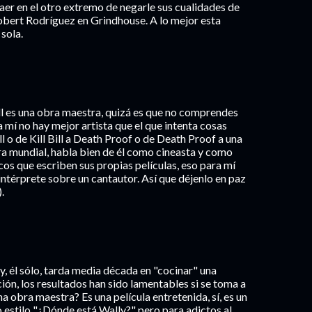
er en el otro extremo de negarle sus cualidades de
Robert Rodríguez en Grindhouse. A lo mejor esta
sola.
ill es una obra maestra, quizá es que no comprendes
 mí no hay mejor artista que el que intenta cosas
l o de Kill Bill a Death Proof o de Death Proof a una
ra mundial, habla bien de él como cineasta y como
ocos que escriben sus propias películas, eso para mí
intérprete sobre un cantautor. Así que déjenlo en paz
.
y, él sólo, tarda media década en "cocinar" una
ión, los resultados han sido lamentables si se toma a
a obra maestra? Es una película entretenida, sí, es un
 estilo "¿Dónde está Wally?" pero para adictos al