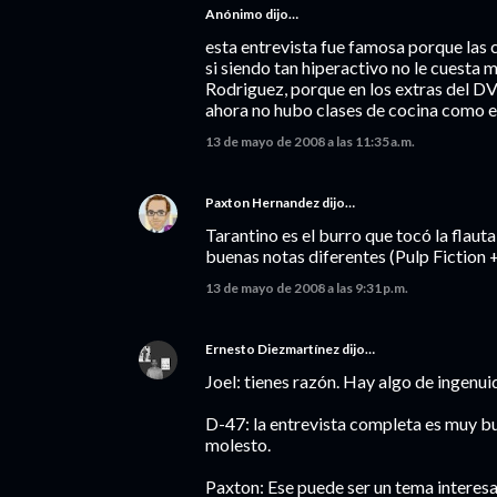
Anónimo dijo…
esta entrevista fue famosa porque las 
si siendo tan hiperactivo no le cuesta 
Rodriguez, porque en los extras del D
ahora no hubo clases de cocina como en
13 de mayo de 2008 a las 11:35 a.m.
Paxton Hernandez
dijo…
Tarantino es el burro que tocó la flauta
buenas notas diferentes (Pulp Fiction 
13 de mayo de 2008 a las 9:31 p.m.
Ernesto Diezmartínez
dijo…
Joel: tienes razón. Hay algo de ingenui
D-47: la entrevista completa es muy bu
molesto.
Paxton: Ese puede ser un tema interes