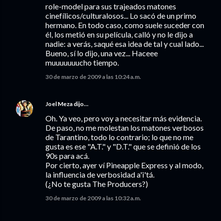
role-model para sus trajeados matones
cinefílicos/culturalosos... Lo sacó de un primo
hermano. En todo caso, como suele suceder con
él, los metió en su película, calló y no le dijo a
nadie: a verás, saqué esa idea de tal y cual lado...
Bueno, sí lo dijo, una vez... Haceee
muuuuuuucho tiempo.
30 de marzo de 2009 a las 10:24 a.m.
Joel Meza
dijo…
Oh. Ya veo, pero voy a necesitar más evidencia.
De paso, no me molestan los matones verbosos
de Tarantino, todo lo contrario; lo que no me
gusta es ese "A.T." y "D.T." que se definió de los
90s para acá.
Por cierto, ayer ví Pineapple Express y al modo,
la influencia de verbosidad a'i'tá.
(¿No te gusta The Producers?)
30 de marzo de 2009 a las 10:32 a.m.