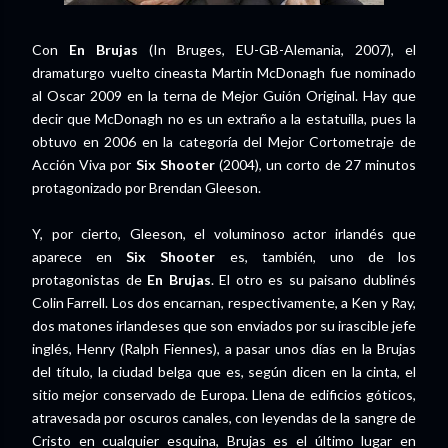
Con
En Brujas
(In Bruges, EU-GB-Alemania, 2007), el
dramaturgo vuelto cineasta Martin McDonagh fue nominado
al Oscar 2009 en la terna de Mejor Guión Original. Hay que
decir que McDonagh no es un extraño a la estatuilla, pues la
obtuvo en 2006 en la categoría del Mejor Cortometraje de
Acción Viva por
Six Shooter
(2004), un corto de 27 minutos
protagonizado por Brendan Gleeson.
Y, por cierto, Gleeson, el voluminoso actor irlandés que
aparece en
Six Shooter
es, también, uno de los
protagonistas de
En Brujas
. El otro es su paisano dublinés
Colin Farrell. Los dos encarnan, respectivamente, a Ken y Ray,
dos matones irlandeses que son enviados por su irascible jefe
inglés, Henry (Ralph Fiennes), a pasar unos días en la Brujas
del título, la ciudad belga que es, según dicen en la cinta, el
sitio mejor conservado de Europa. Llena de edificios góticos,
atravesada por oscuros canales, con leyendas de la sangre de
Cristo en cualquier esquina, Brujas es el último lugar en