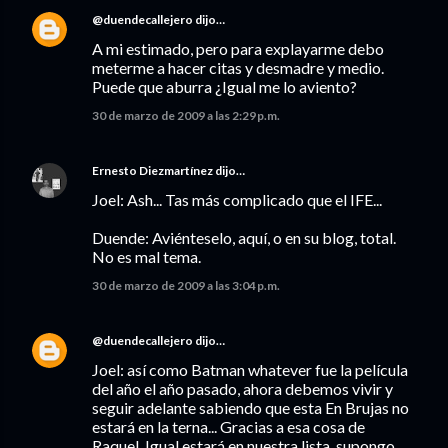
@duendecallejero
dijo…
A mi estimado, pero para explayarme debo
meterme a hacer citas y desmadre y medio.
Puede que aburra ¿Igual me lo aviento?
30 de marzo de 2009 a las 2:29 p.m.
Ernesto Diezmartínez
dijo…
Joel: Ash... Tas más complicado que el IFE...
Duende: Aviénteselo, aquí, o en su blog, total.
No es mal tema.
30 de marzo de 2009 a las 3:04 p.m.
@duendecallejero
dijo…
Joel: así como Batman whatever fue la película
del año el año pasado, ahora debemos vivir y
seguir adelante sabiendo que esta En Brujas no
estará en la terna... Gracias a esa cosa de
Raquel. Igual estará en nuestra lista, supongo