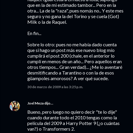
que en la de mi estimado tambor... Pero en la
otra... La de la "raza", pues nomás no.. Y este mes
seguro y no gana la del Torino y se cuela (Got)
Milk o la de Raquel.
En fin...
Sobre lo otro: pues no me había dado cuenta
que si hago un post más ese nuevo blog mío
cumplirá el post 200 (chale, en el anterior lo
cumplí en menos de un año... Pero aquellos eran
otros tiempos... Gran verdad)... ¿Me lo aventaré
desmitificando a Tarantino o con la de esos
güampoles amorosos? A ver qué sucede.
30 de marzo de 2009 a las 3:25 p.m.
Joel Meza
dijo…
Bueno, pero luego no quiero decir "te lo dije"
cuando durante todo el 2010 tengas como la
película del 2009 a Harry Potter 9 (¿o cuántas
van?) o Transformers 2.