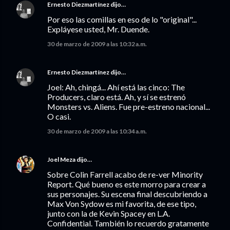
Ernesto Diezmartínez
dijo…
Por eso las comillas en eso de lo "original"...
Expláyese usted, Mr. Duende.
30 de marzo de 2009 a las 10:32 a.m.
Ernesto Diezmartínez
dijo…
Joel: Ah, chingá... Ahí está las cinco: The
Producers, claro está. Ah, y sí se estrenó
Monsters vs. Aliens. Fue pre-estreno nacional...
O casi.
30 de marzo de 2009 a las 10:34 a.m.
Joel Meza
dijo…
Sobre Colin Farrell acabo de re-ver Minority
Report. Qué bueno es este morro para crear a
sus personajes. Su escena final descubriendo a
Max Von Sydow es mi favorita, de ese tipo,
junto con la de Kevin Spacey en L.A.
Confidential. También lo recuerdo gratamente