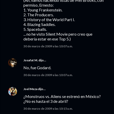
(Ah, vamos haciendo listas de Mel Brooks, con
permiso, Ernesto:
1. Young Frankenstein.
2. The Producers.
3. History of the World Part I.
4. Blazing Saddles.
5. Spaceballs.
... no he visto Silent Movie pero creo que
debería estar en ese Top 5.)
30 de marzo de 2009 a las 10:07 a.m.
Josafat M.
dijo…
No, fue Godard.
30 de marzo de 2009 a las 10:07 a.m.
Joel Meza
dijo…
¿Monstruos vs. Aliens se estrenó en México?
¿No es hasta el 3 de abril?
30 de marzo de 2009 a las 10:15 a.m.