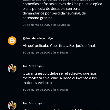
comedias nefastas nuevas de Una pelicula epica
o una pelicula de desastre son para
demandarlos por perdida neuronal, de
antemano gracias
29 de marzo de 2009 a las 11:38 p.m.
@duendecallejero
dijo…
Ah qué película. Y ese final... Ese jodido final.
30 de marzo de 2009 a las 6:16 a.m.
Joel Meza
dijo…
... tarantinesco... debe ser el adjetivo que más
me molesta en el cine. A poco él inventó a los
matones verbosos.
30 de marzo de 2009 a las 8:54 a.m.
Joel Meza
dijo…