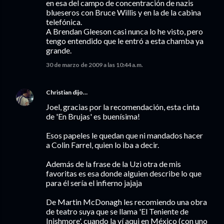
en esa del campo de concentración de nazis
blueseros con Bruce Willis y en la de la cabina
telefónica.
A Brendan Gleeson casi nunca lo he visto, pero
tengo entendido que le entró a esta chamba ya
grande.
30 de marzo de 2009 a las 10:44 a.m.
Christian
dijo…
Joel, gracias por la recomendación, esta cinta
de 'En Brujas' es buenísima!
Esos papeles le quedan que ni mandados hacer
a Colin Farrel, quien lo iba a decir.
Además de la frase de la Uzi otra de mis
favoritas es esa donde alguien describe lo que
para él sería el infierno jajaja
De Martin McDonagh les recomiendo una obra
de teatro suya que se llama 'El Teniente de
Inishmore', cuando la ví aqui en México (con uno