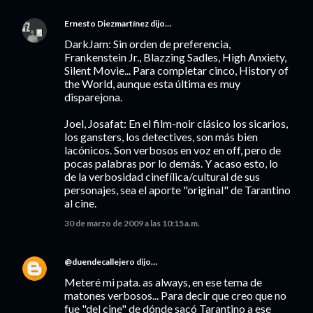
Ernesto Diezmartínez
dijo…
DarkJam: Sin orden de preferencia,
Frankenstein Jr., Blazzing Sadles, High Anxiety,
Silent Movie... Para completar cinco, History of
the World, aunque esta última es muy
disparejona.
Joel, Josafat: En el film-noir clásico los sicarios,
los gansters, los detectives, son más bien
lacónicos. Son verbosos en voz en off, pero de
pocas palabras por lo demás. Y acaso esto, lo
de la verbosidad cinefílica/cultural de sus
personajes, sea el aporte "original" de Tarantino
al cine.
30 de marzo de 2009 a las 10:15 a.m.
@duendecallejero
dijo…
Meteré mi pata. as always, en ese tema de
matones verbosos... Para decir que creo que no
fue "del cine" de dónde sacó Tarantino a ese