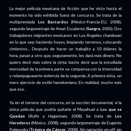
La mejor película mexicana de ficción que he visto hasta el
momento ha sido exhibida fuera de concurso. Se trata de la
multipremiada
Los Bastardos
(México-Francia-EU, 2008),
segundo largometraje de Amat Escalante (
Sangre
, 2005). Dos
trabajadores migrantes mexicanos en Los Ángeles chambean
en lo que sea: haciendo hoyos, limpiando terrenos, colocando
cimientos... Después de hacer un trabajito a 10 dólares la
hora, pasan a otro que, seguramente, les dará más dinero. No
quiero decir más sobre la cinta: baste decir que la estudiada
morosidad de la primera parte se compensa con la intensidad
y relampagueante violencia de la segunda. A primera vista, un
mero ejercicio de estilo hanekeniano. En realidad, mucho más
que eso.
Ya en el terreno del concurso, en la sección documental, vi la
única película que podría quitarle el Mayahuel a
Los que se
Quedan
(Rulfo y Hagerman, 2008). Se trata de
Los
Herederos
(México, 2008), segundo largometraje de Eugenio
Polgovsky (
Trópico de Cáncer
, 2004). Sin narración
en off
, sin