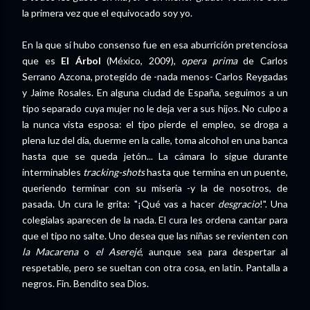
la primera vez que el equivocado soy yo.
En la que sí hubo consenso fue en esa aburrición pretenciosa
que es
El Árbol
(México, 2009),
opera prima
de Carlos
Serrano Azcona, protegido de -nada menos- Carlos Reygadas
y Jaime Rosales. En alguna ciudad de España, seguimos a un
tipo separado cuya mujer no le deja ver a sus hijos. No culpo a
la nunca vista esposa: el tipo pierde el empleo, se droga a
plena luz del día, duerme en la calle, toma alcohol en una banca
hasta que se queda jetón... La cámara lo sigue durante
interminables
tracking-shots
hasta que termina en un puente,
queriendo terminar con su miseria -y la de nosotros, de
pasada. Un cura le grita: "¡Qué vas a hacer
desgracio
!". Una
colegialas aparecen de la nada. El cura les ordena cantar para
que el tipo no salte. Uno desea que las niñas se revienten con
la Macarena
o
el Aserejé
, aunque sea para despertar al
respetable, pero se sueltan con otra cosa, en latin. Pantalla a
negros. Fin. Bendito sea Dios.