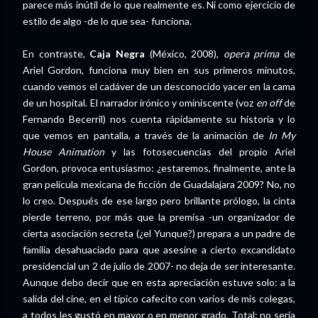
parece más inútil de lo que realmente es. Ni como ejercicio de
estilo de algo -de lo que sea- funciona.
En contraste,
Caja Negra
(México, 2008),
opera prima
de
Ariel Gordon, funciona muy bien en sus primeros minutos,
cuando vemos el cadáver de un desconocido yacer en la cama
de un hospital. El narrador irónico y ominiscente (voz
en off
de
Fernando Becerril) nos cuenta rápidamente su historia y lo
que vemos en pantalla, a través de la animación de
In My
House Animation
y las fotosecuencias del propio Ariel
Gordon, provoca entusiasmo: ¿estaremos, finalmente, ante la
gran película mexicana de ficción de Guadalajara 2009? No, no
lo creo. Después de ese largo pero brillante prólogo, la cinta
pierde terreno, por más que la premisa -un organizador de
cierta asociación secreta (¿el Yunque?) prepara a un padre de
familia desahuaciado para que asesine a cierto excandidato
presidencial un 2 de julio de 2007- no deja de ser interesante.
Aunque debo decir que en esta apreciación estuve solo: a la
salida del cine, en el típico cafecito con varios de mis colegas,
a todos les gustó en mayor o en menor grado. Total: no sería