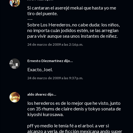
Si cantaran el aserejé mekai que hasta yo me
tiro del puente.
---
Sobre Los Herederos, no cabe duda: los niños,
no importa cuán jodidos estén, se las arreglan
para vivir aunque sea unos instantes de niñez.
24 de marzo de 2009 a las 2:16 p.m.
Ernesto Diezmartínez
dijo…
Exacto, Joel.
24 de marzo de 2009 a las 9:37 p.m.
aldo álvarez
dijo…
los herederos es de lo mejor que he visto, junto
con 35 rhums de claire denis y tokyo sonata de
kiyoshi kurosawa.
pff yo medio le tenía fé a el arbol. a ver si
alcanzo a verla. de ficción mexicana ando super