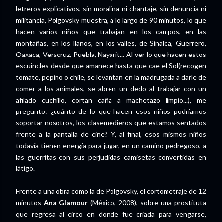
letreros explicativos, sin moralina ni chantaje, sin denuncia ni
militancia, Polgovsky muestra, a lo largo de 90 minutos, lo que
hacen varios niños que trabajan en los campos, en las
montañas, en los llanos, en los valles, de Sinaloa, Guerrero,
Oaxaca, Veracruz, Puebla, Nayarit... Al ver lo que hacen estos
escuincles desde que amanece hasta que cae el Sol(recogen
tomate, pepino o chile, se levantan en la madrugada a darle de
comer a los animales, se abren un dedo al trabajar con un
afilado cuchillo, cortan caña a machetazo limpio...), me
pregunto: ¿cuánto de lo que hacen esos niños podríamos
soportar nosotros, los clasemedieros que estamos sentados
frente a la pantalla de cine? Y, al final, esos mismos niños
todavía tienen energía para jugar, en un camino pedregoso, a
las guerritas con sus perjudidas camisetas convertidas en
látigo.
Frente a una obra como la de Polgovsky, el cortometraje de 12
minutos
Ana Glamour
(México, 2008), sobre una prostituta
que regresa al circo en donde fue criada para vengarse,