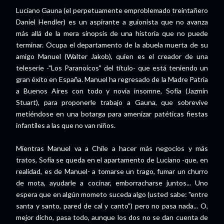
Luciano Gauna (el perpetuamente emproblemado treintañero
Daniel Hendler) es un aspirante a guionista que no avanza
más allá de la mera sinopsis de una historia que no puede
terminar. Ocupa el departamento de la abuela muerta de su
amigo Manuel (Walter Jakob), quien es el creador de una
teleserie -"Los Paranoicos" del título- que está teniendo un
gran éxito en España. Manuel ha regresado de la Madre Patria
a Buenos Aires con todo y novia insomne, Sofía (Jazmín
Stuart), para proponerle trabajo a Gauna, que sobrevive
metiéndose en una botarga para amenizar patéticas fiestas
infantiles a las que no van niños.
Mientras Manuel va a Chile a hacer más negocios y más
tratos, Sofía se queda en el apartamento de Luciano -que, en
realidad, es de Manuel- a tomarse un trago, fumar un churro
de mota, ayudarle a cocinar, emborracharse juntos... Uno
espera que en algún mometo suceda algo (usted sabe: "entre
santa y santo, pared de cal y canto") pero no pasa nada... O,
mejor dicho, pasa todo, aunque los dos no se dan cuenta de