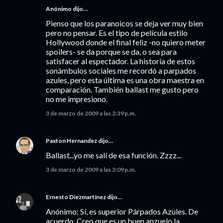
Anónimo dijo…
Pienso que los paranoicos se deja ver muy bien
pero no pensar. Es el tipo de película estilo
Hollywood donde el final feliz -no quiero meter
spoilers- se da porque se da, o sea para
satisfacer al espectador. La historia de estos
sonámbulos sociales me recordó a parpados
azules, pero esta última es una obra maestra en
comparación. También ballast me gusto pero
no me impresiono.
3 de marzo de 2009 a las 2:39 p.m.
Paxton Hernandez
dijo…
Ballast...yo me salí de esa función. Zzzz...
3 de marzo de 2009 a las 3:09 p.m.
Ernesto Diezmartínez
dijo…
Anónimo: Sí, es superior Párpados Azules. De
acuerdo. Creo que es un buen anzuelo la