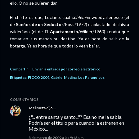
ello. O no se quieren dar.
El chiste es que, Luciano, cual
schlemiel
woodyallenesco (el
de
Sueños de un Seductor
/Ross/1972) o aplastado oficinista
wilderiano (el de
El Apartamento
/Wilder/1960) tendrá que
tomar en sus manos su destino. Ya es hora de salir de la
botarga. Ya es hora de que todos lo vean bailar.
Compartir
Enviar la entrada por correo electrónico
Etiquetas:
FICCO 2009
Gabriel Medina
Los Paranoicos
COMENTARIOS
Joel Meza
dijo…
¿"... entre santa y santo..."? Esa no me la sabía.
Podría ser el título para cuando la estrenen en
México...
3 de marzo de 2009 a las 9:18 a.m.