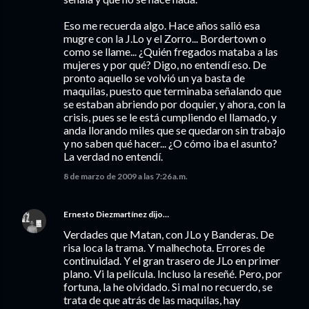
Eso me recuerda algo. Hace años salió esa
mugre con la J.Lo y el Zorro... Bordertown o
como se llame... ¿Quién fregados mataba a las
mujeres y por qué? Digo, no entendí eso. De
pronto aquello se volvió un ya basta de
maquilas, puesto que terminaba señalando que
se estaban abriendo por doquier, y ahora, con la
crisis, pues se le está cumpliendo el llamado, y
anda llorando miles que se quedaron sin trabajo
y no saben qué hacer... ¿O cómo iba el asunto?
La verdad no entendí.
8 de marzo de 2009 a las 7:26 a.m.
Ernesto Diezmartínez
dijo…
Verdades que Matan, con JLo y Banderas. De
risa loca la trama. Y malhechota. Errores de
continuidad. Y el gran trasero de JLo en primer
plano. Vi la película. Incluso la reseñé. Pero, por
fortuna, la he olvidado. Si mal no recuerdo, se
trata de que atrás de las maquilas, hay