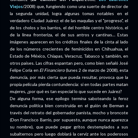
Viejos
/2008) que, fungiendo como una suerte de director de
la segunda unidad, logra algunas tomas notables en el
verdadero Ciudad Juárez: el de las maquilas y el "progreso", el
de los cholos y los barrios, el del horrible centro histórico, el
de la línea fronteriza, el de sus antros y cantinas… Estas
imágenes aparecen en los créditos finales de la cinta al lado
de los números crecientes de feminicidos en Chihuahua, el
Estado de México, Chiapas, Veracruz, Tabasco y, también, en
otros países. Las cifras espantan pero, como bien señaló José
Felipe Coria en
El Financiero
(lunes 2 de marzo de 2008), esta
denuncia, por más cierta que pueda resultar, provoca que la
propia película pierda contundencia: si en todas partes matan
mujeres, ¿por qué es tan especial lo que sucede en Juárez?
De alguna forma, ese epílogo termina saboteando la feroz
denuncia política bien construida en el guión de Berman a
través del retrato del gobernador panista, mocho y broncote
(Don Francisco Barrio, por supuesto, aunque nunca aparezca
su nombre), que puede pegar gritos destemplados a sus
subalternos pero luego doblará la cerviz ante los poderosos