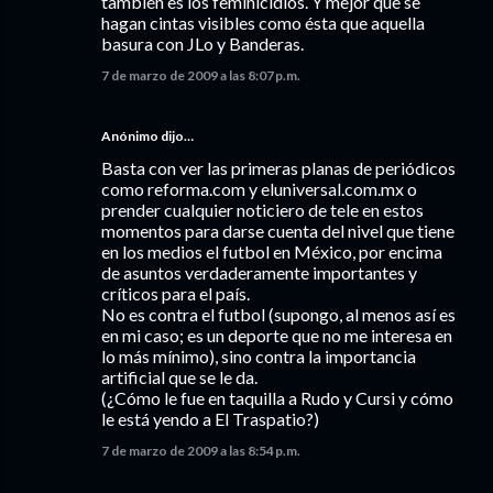
también es los feminicidios. Y mejor que se
hagan cintas visibles como ésta que aquella
basura con JLo y Banderas.
7 de marzo de 2009 a las 8:07 p.m.
Anónimo dijo…
Basta con ver las primeras planas de periódicos
como reforma.com y eluniversal.com.mx o
prender cualquier noticiero de tele en estos
momentos para darse cuenta del nivel que tiene
en los medios el futbol en México, por encima
de asuntos verdaderamente importantes y
críticos para el país.
No es contra el futbol (supongo, al menos así es
en mi caso; es un deporte que no me interesa en
lo más mínimo), sino contra la importancia
artificial que se le da.
(¿Cómo le fue en taquilla a Rudo y Cursi y cómo
le está yendo a El Traspatio?)
7 de marzo de 2009 a las 8:54 p.m.