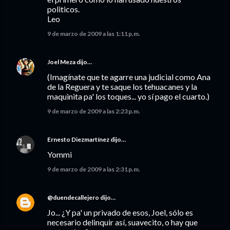
politicos.
Leo
9 de marzo de 2009 a las 1:11 p.m.
Joel Meza
dijo…
(Imagínate que te agarre una judicial como Ana
de la Reguera y te saque los tehuacanes y la
maquinita pa' los toques... yo sí pago el cuarto.)
9 de marzo de 2009 a las 2:23 p.m.
Ernesto Diezmartínez
dijo…
Yommi
9 de marzo de 2009 a las 2:31 p.m.
@duendecallejero
dijo…
Jo... ¿Y pa' un privado de esos, Joel, sólo es
necesario delinquir así, suavecito, o hay que