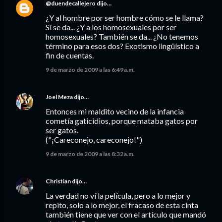
@duendecallejero
dijo…
¿Y al hombre por ser hombre cómo se le llama?
Sí se da... ¿Y a los homosexuales por ser
homosexuales? También se da... ¿No tenemos
término para esos dos? Exotismo lingüístico a
fin de cuentas.
9 de marzo de 2009 a las 6:49 a.m.
Joel Meza
dijo…
Entonces mi maldito vecino de la infancia
cometía gaticidios, porque mataba gatos por
ser gatos.
("¡Careconejo, careconejo!")
9 de marzo de 2009 a las 8:32 a.m.
Christian
dijo…
La verdad no ví la película, pero a lo mejor y
repito, solo a lo mejor, el fracaso de esta cinta
también tiene que ver con el artículo que mandó