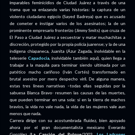
imparables feminicidios de Ciudad Juárez a través de una
trama que va enlazando varias historias: la captura de un
violento ciudadano egipcio (Sayed Badreya) que es acusado
de cometer e instigar varios de los asesinatos; la de un
prominente empresario fronterizo (Jimmy Smits) que cruza de
El Paso a Ciudad Juárez a secuestrar y matar muchachitas a
discreción, protegido por la propia policía juarense; y la de una
indígena chiapaneca, Juanita (Ázur Zagada, inolvidable en la
teleserie
Capadocia
, inolvidable también aquí), quien llega a
trabajar a la maquila para terminar siendo ultimada por un
patético macho cariñoso (Iván Cortés) transformado en
brutal asesino por mero despecho viril. De alguna manera,
estas tres líneas narrativas –todas ellas seguidas por la
sabuesa Blanca Bravo- resumen las causas de las muertes,
que pueden terminar en una sola: si en la tierra de machos
bravíos, la vida no vale nada, la vida de las mujeres vale aun
menos que nada.
Carrera dirige con su acostumbrada fluidez, bien apoyado
ahora por el gran documentalista mexicano Everardo
González (
La Canción del Pulque
/2003,
Los Ladrones