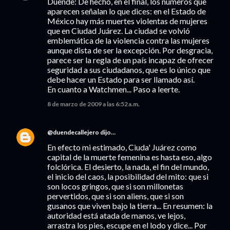
Duende: De hecho, en el final, los números que
aparecen señalan lo que dices: en el Estado de
México hay más muertes violentas de mujeres
que en Ciudad Juárez. La ciudad se volvió
emblemática de la violencia contra las mujeres
aunque dista de ser la excepción. Por desgracia,
parece ser la regla de un país incapaz de ofrecer
seguridad a sus ciudadanos, que es lo único que
debe hacer un Estado para ser llamado así.
En cuanto a Watchmen... Paso a leerte.
8 de marzo de 2009 a las 6:52 a.m.
@duendecallejero
dijo…
En efecto mi estimado, Ciuda' Juárez como
capital de la muerte femenina es hasta eso, algo
folclórica. El desierto, la nada, el fin del mundo,
el inicio del caos, la posibilidad del mito: que si
son locos gringos, que si son millonetas
pervertidos, que si son aliens, que si son
gusanos que viven bajo la tierra... En resumen: la
autoridad está atada de manos, ve lejos,
arrastra los pies, escupe en el lodo y dice... Por