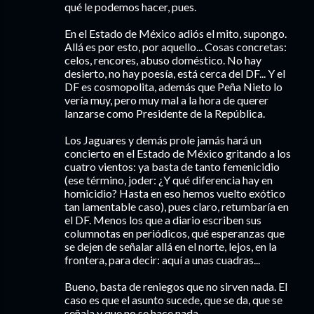
qué le podemos hacer, pues.
En el Estado de México adiós el mito, supongo.
Allá es por esto, por aquello... Cosas concretas:
celos, rencores, abuso doméstico. No hay
desierto, no hay poesía, está cerca del DF... Y el
DF es cosmopolita, además que Peña Nieto lo
vería muy, pero muy mal a la hora de querer
lanzarse como Presidente de la República.
Los Jaguares y demás prole jamás hará un
concierto en el Estado de México gritando a los
cuatro vientos: ya basta de tanto femenicidio
(ese término, joder: ¿Y qué diferencia hay en
homicidio? Hasta en eso hemos vuelto exótico
tan lamentable caso), pues claro, retumbaría en
el DF. Menos los que a diario escriben sus
columnotas en periódicos, qué esperanzas que
se dejen de señalar allá en el norte, lejos, en la
frontera, para decir: aquí a unas cuadras...
Bueno, basta de reniegos que no sirven nada. El
caso es que el asunto sucede, que se da, que se
señala y que no se hace nada.