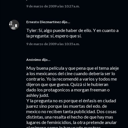
9 de marzo de 2009 a las 10:27 a.m.
Ernesto Diezmartínez
dijo…
Tyler: Sí, algo puede haber de ello. Y en cuanto a
la pregunta: sí, espero que sí.
9 de marzo de 2009 a las 10:35 a.m.
Anónimo dijo…
Muy buena película y que pena que el tema aleje
a los mexicanos del cine cuando debería ser lo
contrario. Yo la recomendé a varios y todos me
dijeron que que gueva. Quizá si le hubieran
dado los protagonicos a morgan freeman o
ashley judd.
Y la pregunta no es porque el énfasis en ciudad
juarez sino porque las muertas del edo. de
mexico no reciben tanta publicidad. Dos cosas
distintas, una resalta el hecho de que hay mas
lugares de feminicidios, la otra pretende anular
el primero como lo han usado nuestros