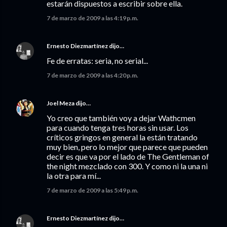
estarán dispuestos a escribir sobre ella.
7 de marzo de 2009 a las 4:19 p.m.
Ernesto Diezmartínez
dijo…
Fe de erratas: seria, no serial...
7 de marzo de 2009 a las 4:20 p.m.
Joel Meza
dijo…
Yo creo que también voy a dejar Wathcmen
para cuando tenga tres horas sin usar. Los
críticos gringos en general la están tratando
muy bien, pero lo mejor que parece que pueden
decir es que va por el lado de The Gentleman of
the night mezclado con 300. Y como ni la una ni
la otra para mí...
7 de marzo de 2009 a las 5:49 p.m.
Ernesto Diezmartínez
dijo…