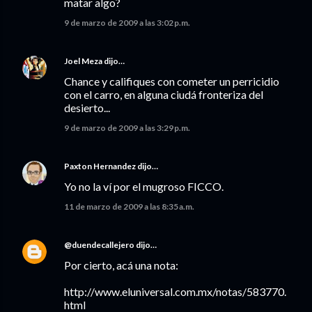
matar algo?
9 de marzo de 2009 a las 3:02 p.m.
Joel Meza
dijo…
Chance y califiques con cometer un perricidio
con el carro, en alguna ciudá fronteriza del
desierto...
9 de marzo de 2009 a las 3:29 p.m.
Paxton Hernandez
dijo…
Yo no la ví por el mugroso FICCO.
11 de marzo de 2009 a las 8:35 a.m.
@duendecallejero
dijo…
Por cierto, acá una nota:
http://www.eluniversal.com.mx/notas/583770.
html