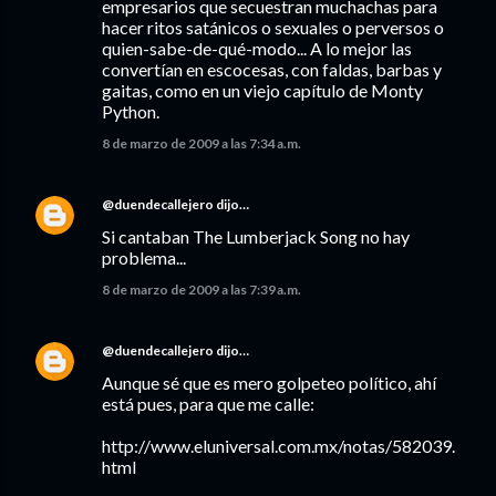
empresarios que secuestran muchachas para
hacer ritos satánicos o sexuales o perversos o
quien-sabe-de-qué-modo... A lo mejor las
convertían en escocesas, con faldas, barbas y
gaitas, como en un viejo capítulo de Monty
Python.
8 de marzo de 2009 a las 7:34 a.m.
@duendecallejero
dijo…
Si cantaban The Lumberjack Song no hay
problema...
8 de marzo de 2009 a las 7:39 a.m.
@duendecallejero
dijo…
Aunque sé que es mero golpeteo político, ahí
está pues, para que me calle:
http://www.eluniversal.com.mx/notas/582039.
html