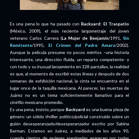
Es una pena lo que ha pasado con
Backyard: El Traspatio
(México, 2009), el más reciente largometraje del joven
veterano Carlos Carrera (
La Mujer de Benjamín
/1991,
Sin
Remitente
/1995,
El Crimen del Padre Amaro
/2002).
Aunque la película presume no pocos méritos –una historia
interesante, una dirección fluida, un reparto competente- y
con todo y su inusual lanzamiento en 328 pantallas, la realidad
es que, al momento de escribir estas líneas y después de dos
semanas de exhibición nacional, la cinta se encuentra en el
lugar once de la taquilla mexicana. Al parecer, las muertas de
Juárez no es un tema suficientemente llamativo para el
cinéfilo mexicano promedio.
Es una pena, insisto, porque
Backyard
es una buena pieza de
género: un sólido thriller político/policial construido sobre un
guión desesperanzado/desesperanzador escrito por Sabina
Berman. Estamos en Juárez, a mediados de los años 90,
cuando cientos de mujeres asesinadas aparecen por todas