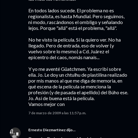
En todos lados sucede. El problema no es
regionalista, es hasta Mundial. Pero seguimos,
ni modo, rascándonos el ombligo y señalando
lejos. Porque "allá" está el problema, "allá".
No he visto la película. Sí la quiero ver. No ha
llegado. Pero de entrada, eso de volver (y
vuelvo sobre lo mesmo) a Cd. Juárez el
epicentro del caos, nomás nanais...
Y yo me aventé Güatchmen. Ya escribí sobre
ella. Jo. Le doy un chtulhu de plastilina realizado
por mis manos al que me diga de memoria, en
qué escena de la película se menciona la
profesión (y de pasada el apellido) del Búho ese.
Jo. Así de buena está la película.
Vamos mejor con
7 de marzo de 2009 a las 11:57 p.m.
Ernesto Diezmartínez
dijo…