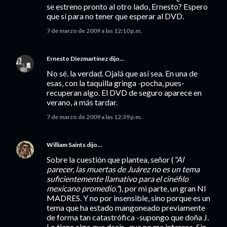
se estreno pronto al otro lado, Ernesto? Espero
que sí para no tener que esperar al DVD.
7 de marzo de 2009 a las 12:10 p.m.
Ernesto Diezmartínez
dijo…
No sé, la verdad. Ojalá que así sea. En una de
esas, con la taquilla gringa -pocha, pues-
recuperan algo. El DVD de seguro aparece en
verano, a más tardar.
7 de marzo de 2009 a las 12:39 p.m.
William Saints
dijo…
Sobre la cuestión que plantea, señor (
"Al
parecer, las muertas de Juárez no es un tema
suficientemente llamativo para el cinéfilo
mexicano promedio."
), por mi parte, un gran NI
MADRES. Y no por insensible, sino porque es un
tema que ha estado mangoneado previamente
de forma tan catastrófica -supongo que doña J.
Lo tiene algo que decir- que no me interesa. Sin