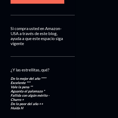
Si compra usted en Amazon-
USA a través de este blog,
ayuda a que este espacio siga
vigente
¿Y las estrellitas, qué?
De lo mejor del año
****
Excelente
***
Vale la pena
**
Aguanta el palomazo
*
Fallida con algún mérito
-
Churro
+
De lo peor del año
++
Huída
H