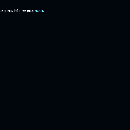
ousman. Mi reseña
aquí.