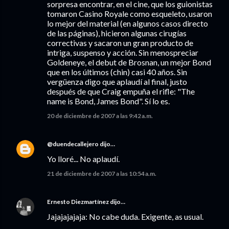
sorpresa encontrar, en el cine, que los guionistas
tomaron Casino Royale como esqueleto, usaron
lo mejor del material (en algunos casos directo
de las páginas), hicieron algunas cirugías
correctivas y sacaron un gran producto de
intriga, suspenso y acción. Sin menospreciar
Goldeneye, el debut de Brosnan, un mejor Bond
que en los últimos (chin) casi 40 años. Sin
vergüenza digo que aplaudí al final, justo
después de que Craig empuña el rifle: "The
name is Bond, James Bond". Sí lo es.
20 de diciembre de 2007 a las 9:42 a.m.
@duendecallejero
dijo…
Yo lloré... No aplaudí.
21 de diciembre de 2007 a las 10:54 a.m.
Ernesto Diezmartínez
dijo…
Jajajajajaja: No cabe duda. Exigente, as usual.