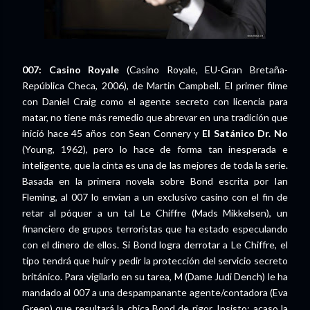
007: Casino Royale
(Casino Royale, EU-Gran Bretaña-
República Checa, 2006), de Martin Campbell. El primer filme
con Daniel Craig como el agente secreto con licencia para
matar, no tiene más remedio que abrevar en una tradición que
inició hace 45 años con Sean Connery y
El Satánico Dr. No
(Young, 1962), pero lo hace de forma tan inesperada e
inteligente, que la cinta es una de las mejores de toda la serie.
Basada en la primera novela sobre Bond escrita por Ian
Fleming, al 007 lo envían a un exclusivo casino con el fin de
retar al póquer a un tal Le Chiffre (Mads Mikkelsen), un
financiero de grupos terroristas que ha estado especulando
con el dinero de ellos. Si Bond logra derrotar a Le Chiffre, el
tipo tendrá que huir y pedir la protección del servicio secreto
británico. Para vigilarlo en su tarea, M (Dame Judi Dench) le ha
mandado al 007 a una despampanante agente/contadora (Eva
Green) que resultará la chica Bond de rigor. Insisto: acaso la