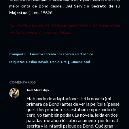
mejor cinta de Bond desde... ¿
Al Servicio Secreto de su
Majestad
(Hunt, 1969)?
Movie City; jueves 20, 19 horas (señal este) y 22 horas (señal
oeste), tiempo del centro de México.
Compartir
Enviar la entrada por correo electrónico
Etiquetas:
Casino Royale
Daniel Craig
James Bond
COMENTARIOS
Joel Meza
dijo…
Hablando de adaptaciones, leí la novela (mi
primera de Bond) antes de ver la película (pensé
que si los productores estaban empezando de
cero, yo también podía). La novela, leída en dos
patadas, me aburrió soberanamente por lo mal
escrita y la infantil psique de Bond. Qué gran