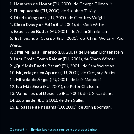
1.
Hombres de Honor
(EU, 2000), de George Tillman Jr.
2.
El Implacable
(EU, 2000), de Stephen T. Kay.
3.
Día de Venganza
(EU, 2000), de Geoffrey Wright.
4.
Cinco Evas y un Adán
(EU, 2001), de Mark Waters
5.
Experta en Bodas
(EU, 2001), de Adam Shankman
6.
Estrenando Cuerpo
(EU, 2001), de Chris Weitz y Paul
Weitz.
7.
3 Mil Millas al Infierno
(EU, 2001), de Demian Lichtenstein
8.
Lara Croft: Tomb Raider
(EU, 2001), de Simon Wincer.
9.
¿Qué Más Puede Pasar?
(EU, 2001), de Sam Weisman.
10.
Mujeriegos en Apuros
(EU, 2001), de Gregory Poirier.
11.
Mirada de Ángel
(EU, 2001), de Luis Mandoki.
12.
No Más Sexo
(EU, 2001), de Peter Chelsom.
13.
Vampiros del Desierto
(EU, 2001), de J. S. Cardone.
14.
Zoolander
(EU, 2001), de Ben Stiller.
15.
El Sastre de Panamá
(EU, 2001), de John Boorman.
Compartir
Enviar la entrada por correo electrónico