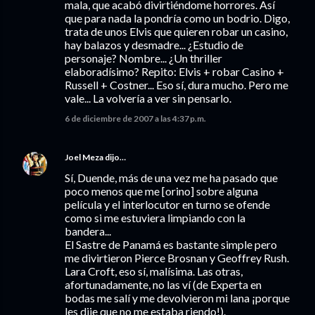
mala, que acabó divirtiéndome horrores. Así
que para nada la pondría como un bodrio. Digo,
trata de unos Elvis que quieren robar un casino,
hay balazos y desmadre... ¿Estudio de
personaje? Nombre... ¿Un thriller
elaboradísimo? Repito: Elvis + robar Casino +
Russell + Costner... Eso sí, dura mucho. Pero me
vale... La volvería a ver sin pensarlo.
6 de diciembre de 2007 a las 4:37 p.m.
Joel Meza
dijo…
Sí, Duende, más de una vez me ha pasado que
poco menos que me [orino] sobre alguna
película y el interlocutor en turno se ofende
como si me estuviera limpiando con la
bandera...
El Sastre de Panamá es bastante simple pero
me divirtieron Pierce Brosnan y Geoffrey Rush.
Lara Croft, eso sí, malísima. Las otras,
afortunadamente, no las ví (de Experta en
bodas me salí y me devolvieron mi lana ¡porque
les dije que no me estaba riendo!).