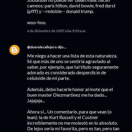
cameos: paris hilton, david bowie, fred durst
(pfff) y --redoble-- donald trump.
woo-hoo.
6 de diciembre de 2007 a las 9:33 a.m.
@duendecallejero
dijo…
Me niego a hacer una lista de esta naturaleza.
Sé que más de uno se sentiría agraviado al
saber, por ejemplo, que tal título seguramente
adorado es considerado desperdicio de
celuloide de mi parte.
Además, debo hacerle honor al mote que el
buen master Diezmartinez me ha dado...
Jajajaja...
Ahora sí... Un comentario, para que vean (o
lean): la de Kurt Russell y el Costner
increíblemente no me molestó en lo absoluto.
De lejos sería mi favorita, pero es tan, pero tan