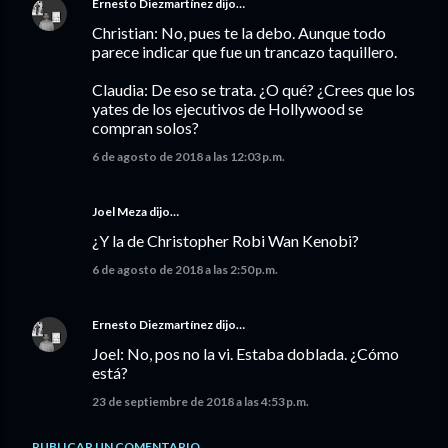
Ernesto Diezmartínez
dijo…
Christian: No, pues te la debo. Aunque todo
parece indicar que fue un trancazo taquillero.
Claudia: De eso se trata. ¿O qué? ¿Crees que los
yates de los ejecutivos de Hollywood se
compran solos?
6 de agosto de 2018 a las 12:03 p.m.
Joel Meza
dijo…
¿Y la de Christopher Robi Wan Kenobi?
6 de agosto de 2018 a las 2:50 p.m.
Ernesto Diezmartínez
dijo…
Joel: No, pos no la vi. Estaba doblada. ¿Cómo
está?
23 de septiembre de 2018 a las 4:53 p.m.
PUBLICAR UN COMENTARIO