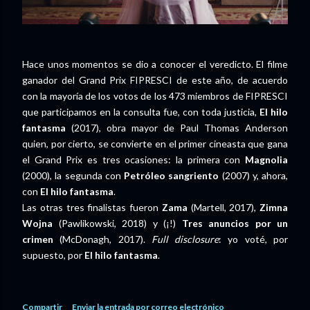
Hace unos momentos se dio a conocer el veredicto. El filme
ganador del Grand Prix FIPRESCI de este año, de acuerdo
con la mayoría de los votos de los 473 miembros de FIPRESCI
que participamos en la consulta fue, con toda justicia,
El hilo
fantasma
(2017), obra mayor de Paul Thomas Anderson
quien, por cierto, se convierte en el primer cineasta que gana
el Grand Prix es tres ocasiones: la primera con
Magnolia
(2000), la segunda con
Petróleo sangriento
(2007) y, ahora,
con
El hilo fantasma
.
Las otras tres finalistas fueron
Zama
(Martell, 2017),
Zimna
Wojna
(Pawlikowski, 2018) y (¡!)
Tres anuncios por un
crimen
(McDonagh, 2017).
Full disclosure
: yo voté, por
supuesto, por
El hilo fantasma
.
Compartir
Enviar la entrada por correo electrónico