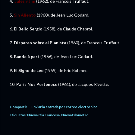
4.
Jules y Jim
(1962), de Francois Truffaut.
5.
Sin Aliento
(1960), de Jean-Luc Godard.
6.
El Bello Sergio
(1958), de Claude Chabrol.
7.
Disparen sobre el Pianista
(1960), de Francois Truffaut.
8.
Bande à part
(1966), de Jean-Luc Godard.
9.
El Signo de Leo
(1959), de Eric Rohmer.
10.
París Nos Pertenece
(1961), de Jacques Rivette.
Compartir
Enviar la entrada por correo electrónico
Etiquetas:
Nueva Ola Francesa
NuevaOlómetro