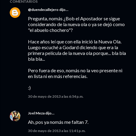
COMENTARIOS
@duendecallejero
dijo…
Pregunta, nomás ¿Bob el Apostador se sigue
considerando de la nueva ola o ya se dejó como
"el abuelo chochero"?
Hace años leí que con ella inició la Nueva Ola.
Luego escuché a Godard diciendo que era la
primera película de la nueva ola porque... bla bla
bla bla...
Pero fuera de eso, nomás no la veo presente ni
en lista ni en más referencias.
:)
30 de mayo de 2013 a las 6:54 p.m.
Joel Meza
dijo…
Ah, pos ya nomás me faltan 7.
30 de mayo de 2013 a las 11:41 p.m.