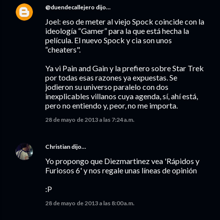
@duendecallejero
dijo…
Joel: eso de meter al viejo Spock coincide con la
ideología “Gamer” para la que está hecha la
película. El nuevo Spock y cia son unos
“cheaters".
Ya vi Pain and Gain y la prefiero sobre Star Trek
por todas esas razones ya expuestas. Se
jodieron su universo paralelo con dos
inexplicables villanos cuya agenda, sí, ahí está,
pero no entiendo y, peor, no me importa.
28 de mayo de 2013 a las 7:24 a.m.
Christian
dijo…
Yo propongo que Diezmartinez vea 'Rápidos y
Furiosos 6' y nos regale unas líneas de opinión
:P
28 de mayo de 2013 a las 8:00 a.m.