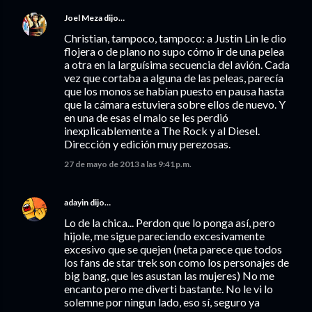
Joel Meza
dijo…
Christian, tampoco, tampoco: a Justin Lin le dio
flojera o de plano no supo cómo ir de una pelea
a otra en la larguísima secuencia del avión. Cada
vez que cortaba a alguna de las peleas, parecía
que los monos se habían puesto en pausa hasta
que la cámara estuviera sobre ellos de nuevo. Y
en una de esas el malo se les perdió
inexplicablemente a The Rock y al Diesel.
Dirección y edición muy perezosas.
27 de mayo de 2013 a las 9:41 p.m.
adayin
dijo…
Lo de la chica... Perdon que lo ponga así, pero
hijole, me sigue pareciendo excesivamente
excesivo que se quejen (neta parece que todos
los fans de star trek son como los personajes de
big bang, que les asustan las mujeres) No me
encanto pero me diverti bastante. No le vi lo
solemne por ningun lado, eso sí, seguro ya