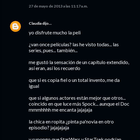
27 de mayo de 2013 a las 11:17 a.m.
Claudia
dijo…
yo disfrute mucho la peli
¿van once películas? las he visto todas... las
series, pues... también...
me gustó la sensación de un capítulo extendido,
así eran, así los recuerdo
que si es copia fiel o un total invento, me da
igual
que si algunos actores están mejor que otros...
coincido en que luce más Spock... aunque el Doc
mmmhhhh me encanta jajajaja
la chica en ropita ¿pinta pa'novia en otro
episodio? jajajajaja
y supongo que StarWars y StarTrek podrían