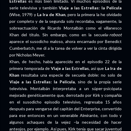
Estrellas
es más bien limitado. Vi muchos episodios de la
serie televisiva y también
Viaje a las Estrellas: la Película
(Wise, 1979) y
La Ira de Khan
, pero la primera la he olvidado
por completo y de la segunda solo recordaba, vagamente, la
sobreactuación de Ricardo Montalbán como el villanesco
Khan del título. Sin embargo, como en la secuela-
reboot
aparece el susodicho maloso, ahora encarnado por Benedict
Cumberbatch, me di a la tarea de volver a ver la cinta dirigida
por Nicholas Meyer.
Khan, de hecho, había aparecido en el episodio 22 de la
primera temporada de
Viaje a las Estrellas
, así que
La Ira de
Khan
resultaba una especie de secuela doble: no solo de
Viaje a las Estrellas: la Película
, sino de la propia serie
televisiva. Montalbán interpretaba a un súper-psicópata
mejorado genéticamente que, derrotado por Kirk y compañía
en el susodicho episodio televisivo, regresaba 15 años
después para vengarse del capitán del Enterprise, convertido
para ese entonces en un venerable Almirante, con todo y
algunos achaques de la vejez –la necesidad de hacer
anteojos, por ejemplo. Así pues, Kirk tenía que sacar juventud