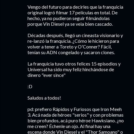
Vengo del futuro para decirles que la franquicia
original logró filmar 17 películas en total. De
hecho, ya no pudieron seguir filmándolas
porque Vin Diesel ya se veia bien cascado.
Décadas después, llegó un cineasta visionario y
re-lanzó la franquicia. ¿Cómo le hicieron para
volver a tener a Toreto y O'Conner? Fácil,
tenían su ADN congelado y sacaron clones.
La franquicia tuvo otros felices 15 episodios y
Universal ha sido muy feliz hinchándose de
dinero "ever since"
:D
Saludos a todos!
pd: prefiero Rápidos y Furiosos que Iron Meeh
3. Acá nada de héroes "serios" y con problemas
bien profundos, acá puro héroe Hawksiano. ¿no
me creen? Échenle un ojo. Al final hay una
escena donde Vin Diesel y el "Thor Samoano" o