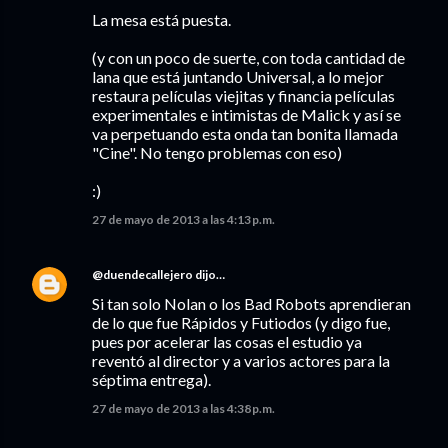
La mesa está puesta.
(y con un poco de suerte, con toda cantidad de
lana que está juntando Universal, a lo mejor
restaura películas viejitas y financia películas
experimentales e intimistas de Malick y así se
va perpetuando esta onda tan bonita llamada
"Cine". No tengo problemas con eso)
:)
27 de mayo de 2013 a las 4:13 p.m.
@duendecallejero
dijo…
Si tan solo Nolan o los Bad Robots aprendieran
de lo que fue Rápidos y Futiodos (y digo fue,
pues por acelerar las cosas el estudio ya
reventó al director y a varios actores para la
séptima entrega).
27 de mayo de 2013 a las 4:38 p.m.