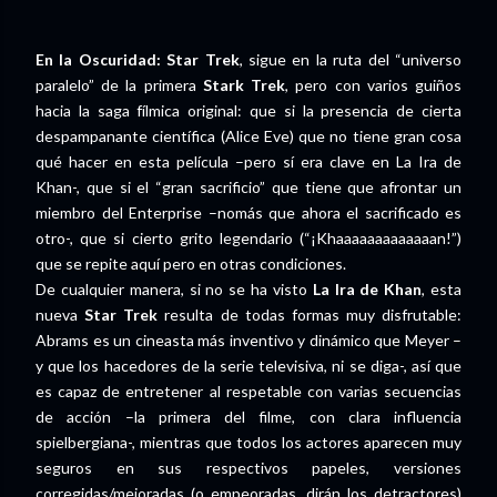
En la Oscuridad: Star Trek
, sigue en la ruta del “universo
paralelo” de la primera
Stark Trek
, pero con varios guiños
hacia la saga fílmica original: que si la presencia de cierta
despampanante científica (Alice Eve) que no tiene gran cosa
qué hacer en esta película –pero sí era clave en La Ira de
Khan-, que si el “gran sacrificio” que tiene que afrontar un
miembro del Enterprise –nomás que ahora el sacrificado es
otro-, que si cierto grito legendario (“¡Khaaaaaaaaaaaaan!”)
que se repite aquí pero en otras condiciones.
De cualquier manera, si no se ha visto
La Ira de Khan
, esta
nueva
Star Trek
resulta de todas formas muy disfrutable:
Abrams es un cineasta más inventivo y dinámico que Meyer –
y que los hacedores de la serie televisiva, ni se diga-, así que
es capaz de entretener al respetable con varias secuencias
de acción –la primera del filme, con clara influencia
spielbergiana-, mientras que todos los actores aparecen muy
seguros en sus respectivos papeles, versiones
corregidas/mejoradas (o empeoradas, dirán los detractores)