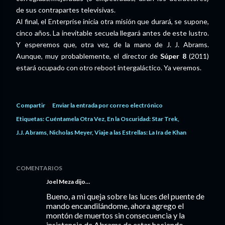
de sus contrapartes televisivas.
Al final, el Enterprise inicia otra misión que durará, se supone,
cinco años. La inevitable secuela llegará antes de este lustro.
Y esperemos que, otra vez, de la mano de J. J. Abrams.
Aunque, muy probablemente, el director de
Súper 8
(2011)
estará ocupado con otro reboot intergaláctico. Ya veremos.
Compartir
Enviar la entrada por correo electrónico
Etiquetas:
Cuéntamela Otra Vez
En la Oscuridad: Star Trek
J.J. Abrams
Nicholas Meyer
Viaje a las Estrellas: La Ira de Khan
COMENTARIOS
Joel Meza
dijo…
Bueno, a mi queja sobre las luces del puente de
mando encandilándome, ahora agrego el
montón de muertos sin consecuencia y la
insistencia de Abrams de estar haciendo