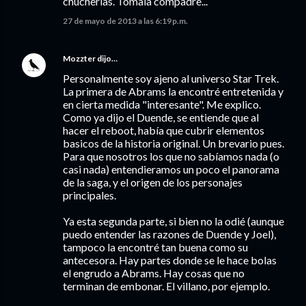
chucherías. Tómala compadre...
27 de mayo de 2013 a las 6:19 p.m.
Mozzter
dijo…
Personalmente soy ajeno al universo Star Trek.
La primera de Abrams la encontré entretenida y
en cierta medida "interesante". Me explico.
Como ya dijo el Duende, se entiende que al
hacer el reboot, había que cubrir elementos
basicos de la historia original. Un brevario pues.
Para que nosotros los que no sabíamos nada (o
casi nada) entendieramos un poco el panorama
de la saga, y el origen de los personajes
principales.
Ya esta segunda parte, si bien no la odié (aunque
puedo entender las razones de Duende y Joel),
tampoco la encontré tan buena como su
antecesora. Hay partes donde se le hace bolas
el engrudo a Abrams. Hay cosas que no
terminan de embonar. El villano, por ejemplo.