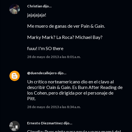
Christian
dijo…
jajajajaja!
Me muero de ganas de ver Pain & Gain.
Marky Mark? La Roca? Michael Bay?
fuuu! I'm SO there
28 de mayo de 2013 a las 8:01 a.m.
@duendecallejero
dijo…
Un crítico norteamericano dio en el clavo al
describir Oain & Gain. Es Burn After Reading de
los Cohen, pero dirigida por el personaje de
Pitt.
28 de mayo de 2013 a las 8:34 a.m.
Ernesto Diezmartínez
dijo…
Claudia: Pues pinta para novia y para mamá del