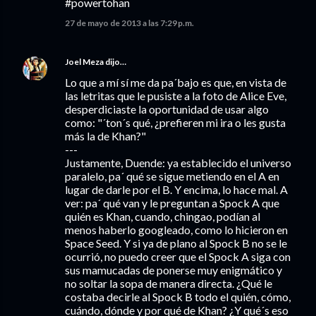
#powertohan
27 de mayo de 2013 a las 7:29 p.m.
Joel Meza
dijo…
Lo que a mí sí me da pa´bajo es que, en vista de
las letritas que le pusiste a la foto de Alice Eve,
desperdiciaste la oportunidad de usar algo
como: "´ton´s qué, ¿prefieren mi ira o les gusta
más la de Khan?"
---
Justamente, Duende: ya establecido el universo
paralelo, pa´ qué se sigue metiendo en el A en
lugar de darle por el B. Y encima, lo hace mal. A
ver: pa´ qué van y le preguntan a Spock A que
quién es Khan, cuando, chingao, podían al
menos haberlo googleado, como lo hicieron en
Space Seed. Y si ya de plano al Spock B no se le
ocurrió, no puedo creer que el Spock A siga con
sus mamucadas de ponerse muy enigmático y
no soltar la sopa de manera directa. ¿Qué le
costaba decirle al Spock B todo el quién, cómo,
cuándo, dónde y por qué de Khan? ¿Y qué´s eso