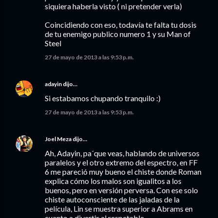
siquiera haberla visto ( ni pretender verla)
Coincidiendo con eso, todavía te falta tu dosis
de tu enemigo publico numero 1 y su Man of
Steel
27 de mayo de 2013 a las 9:53 p.m.
adayin
dijo…
Si estabamos chupando tranquilo :)
27 de mayo de 2013 a las 9:53 p.m.
Joel Meza
dijo…
Ah, Adayin, pa´que veas, hablando de universos
paralelos y el otro extremo del espectro, en FF
6 me pareció muy bueno el chiste donde Roman
explica cómo los malos son igualitos a los
buenos, pero en versión perversa. Con ese solo
chiste autoconsciente de las jaladas de la
película, Lin se muestra superior a Abrams en
cuanto a divertir al respetable.