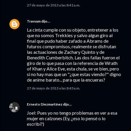
27 de mayo de 2013 a las 8:41 a.m.
Travsam
dijo…
La cinta cumple con su objeto, entretener a los
que no somos Trekkies y salvo algun giro al
final que pudo haber zafado a Abrams de
futuros compromisos, realmente se disfrutan
las actuaciones de Zachary Quinto y de
Benedith Cumberbitch. Las dos fallas fueron el
giro de lo que pasa con la referencia de Wrath
of Khan y Alice Eve, esta chula, se ve bien, pero
si no hay mas que un "¿que estas viendo?" digno
de anime barato... para que la encueras?
27 de mayo de 2013 a las 8:43 a.m.
Ernesto Diezmartínez
dijo…
Joel: Pues yo no tengo problemas en ver a esa
mujer en calzones (Ey, ¿eso lo pensé o lo
escribí?)