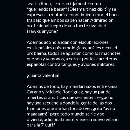
sea, La Roca, se miran fijamente como
"queriendose besar" (Diezmartinez dixit) y se
expresan su mutuo reconocimiento por el buen
trabajo que ambos saben hacer. Admiración
profesional luego de una fuerte rivalidad.
Hawks anyone?
Además acá no andan con elucubraciones
existenciales epistemológicas, acá les dicen el
problema, todos se apuntan como los machotes
que son y vamonos, a correr por las carreteras
españolas contra tanques y aviones militares.
¡cuanta valentía!
Además de todo, hay mandarriazos entre Gina
Carano y Michele Rodriguez, hay un par de
muertes dramáticas que se sienten re-gacho,
hay una secuencia donde la gente de las dos
funciones que me han tocado ver, grita "ay no
maaaaam!" pero todo mundo se rie y se
divierte, adicionalmente, viene un nuevo villano
para la 7, uufff