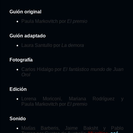
Guión original
Paula Markovitch por
El premio
Guión adaptado
Laura Santullo por
La demora
Fotografía
Carlos Hidalgo por
El fantástico mundo de Juan
Orol
Edición
Lorena Moriconi, Mariana Rodríguez y
Paula Markovitch por
El premio
Sonido
Matías Barberis, Jaime Baksht y Pablo