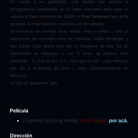
En cuanto a los ganadores, sólo tendría que apuntar la
incongruencia inexplicable de no haber nominado para nada -ni
siquiera a Mejor Aparición del Diablo- a
Post Tenebras Lux
, en lo
personal, la mejor película mexicana del año pasado.
(Al momento de terminar estas líneas, entro a twitter y veo un
intercambio de mensajes entre los cineastas Julián Hernández y
Hari Sama. Este último dice que la Academia de cine "es un
instrumento de mensajes y, por lo tanto, de política, bien
entendida". Si esto es así -y sí, creo que es así-, ¿qué mensaje
nos dio la Academia de Cine y Artes Cinematográficas de
México?).
La lista de ganadores, acá:
Película
El premio
de Kung Works.
Unas líneas,
por acá.
Dirección