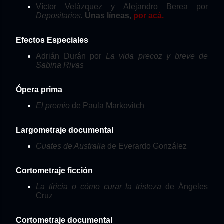
Víctor Velázquez y Alejandro Berea por
Depositarios.
Unas líneas,
por acá.
Efectos Especiales
Adrián Durán por
La vida precoz y breve de
Sabina Rivas
Ópera prima
El premio
de Paula Markovitch
Largometraje documental
Cuates de Australia
de Everardo González
Cortometraje ficción
La tiricia o cómo curar la tristeza
de Ángeles
Cruz
Cortometraje documental