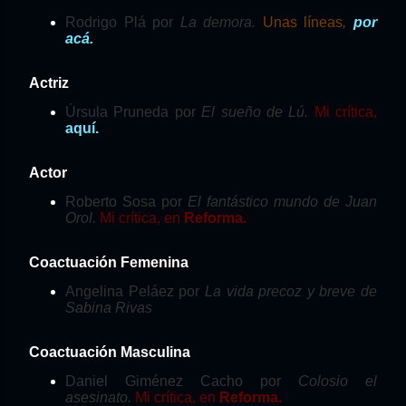
Rodrigo Plá por
La demora.
Unas líneas
,
por
acá.
Actriz
Úrsula Pruneda por
El sueño de Lú.
Mi crítica,
aquí.
Actor
Roberto Sosa por
El fantástico mundo de Juan
Orol.
Mi crítica, en
Reforma.
Coactuación Femenina
Angelina Peláez por
La vida precoz y breve de
Sabina Rivas
Coactuación Masculina
Daniel Giménez Cacho por
Colosio el
asesinato.
Mi crítica, en
Reforma.