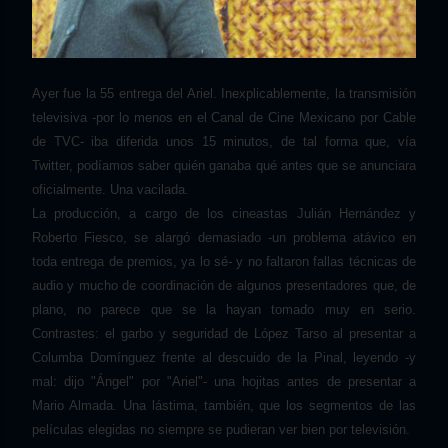
Ayer fue la 55 entrega del Ariel. Inexplicablemente, la transmisión
televisiva -por lo menos en el Canal de Cine Mexicano por Cable
de TVC- iba diferida unos 15 minutos, de tal forma que, vía
Twitter, podíamos saber quién ganaba qué antes que se anunciara
oficialmente. Una vacilada.
La producción, a cargo de los cineastas Julián Hernández y
Roberto Fiesco, se alargó demasiado -un problema atávico en
toda entrega de premios, ya lo sé- y no faltaron fallas técnicas de
audio y mucho de coordinación de algunos presentadores que, de
plano, no parece que se la hayan tomado muy en serio.
Contrastes: el garbo y seguridad de López Tarso al presentar a
Columba Domínguez frente al descuido de la Pinal, leyendo -y
mal: dijo "Ángel" por "Ariel"- una hojitas antes de presentar a
Mario Almada. Una lástima, también, que los segmentos de las
películas elegidas no siempre se pudieran ver bien por televisión.