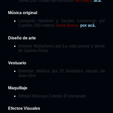
Tamez por
Cuates de Australia.
Mi crítica,
acá.
Música original
Leonardo Heiblum y Jacobo Lieberman por
Carrière 250 metros.
Unas líneas,
por acá.
Diseño de arte
Antonio Muñohierro por
La vida precoz y breve
de Sabina Rivas
Vestuario
Deborah Medina por
El fantástico mundo de
Juan Orol
Maquillaje
Alfredo Mora por Colosio
El asesinato
Efectos Visuales