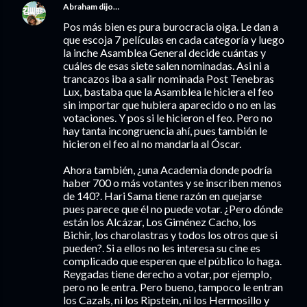
Abraham
dijo…
Pos más bien es pura burocracia oiga. Le dan a
que escoja 7 películas en cada categoría y luego
la inche Asamblea General decide cuántas y
cuáles de esas siete salen nominadas. Asi ni a
trancazos iba a salir nominada Post Tenebras
Lux, bastaba que la Asamblea le hiciera el feo
sin importar que hubiera aparecido o no en las
votaciones. Y pos si le hicieron el feo. Pero no
hay tanta incongruencia ahí, pues también le
hicieron el feo al no mandarla al Óscar.
Ahora también, ¿una Academia donde podría
haber 700 o más votantes y se inscriben menos
de 140?. Hari Sama tiene razón en quejarse
pues parece que él no puede votar. ¿Pero dónde
están los Alcázar, Los Giménez Cacho, los
Bichir, los charolastras y todos los otros que si
pueden?. Si a ellos no les interesa su cine es
complicado que esperen que el público lo haga.
Reygadas tiene derecho a votar, por ejemplo,
pero no le entra. Pero bueno, tampoco le entran
los Cazals, ni los Ripstein, ni los Hermosillo y