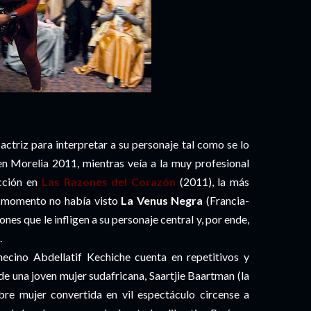
 actriz para interpretar a su personaje tal como se lo
en Morelia 2011, mientras veía a la muy profesional
ección en
Las Razones del Corazón
(2011), la más
se momento no había visto
La Venus Negra
(Francia-
ones que le infligen a su personaje central y, por ende,
.
necino Abdellatif Kechiche cuenta en repetitivos y
de una joven mujer sudafricana, Saartjie Baartman (la
bre mujer convertida en vil espectáculo circense a