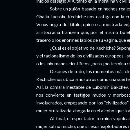
inicios del siglo XIX, tanto en la moralina y civi
Sobre un guión basado en hechos reales
Ghalia Lacroix, Kechiche nos castiga con la cr
Venus negra del título, quien era mostrada en
aristocracia francesa que, por el mismo bole
trasero o los enormes labios de su vagina, que er
¿Cuál es el objetivo de Kechiche? Supong
y el racionalismo de los civilizados europeos –
o los inhumanos científicos-, pero ¿no termina 
Después de todo, los momentos más cine
Kechiche nos ubica a nosotros como una suerte 
Así, la cámara inestable de Lubomir Bakchev,
nos convierte en testigos mudos y morbos
involucrados, empezando por los “civilizados”
mujer brutalizada, ahogada en el alcohol que to
Al final, el espectador termina vapulea
mujer sufrió mucho; que sí, esos explotadores n