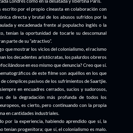
lizada Londres como en la desatada y libertina París.
 escrito por el propio cineasta en colaboración con
ónica directa y brutal de los abusos sufridos por la
jaulada y encadenada frente al populacho inglés o la
to, tenían la oportunidad de tocarle su descomunal
an parte de su “atractivo”.
o que mostrar los vicios del colonialismo, el racismo
sean los decadentes aristócratas, los palurdos obreros
refocilándose en eso mismo que denuncia? Creo que sí.
matográficos de este filme son aquéllos en los que
de cómplices pasivos de los sufrimientos de Saartjie.
 siempre en encuadres cerrados, sucios y sudorosos,
os de la degradación más profunda de todos los
 europeos, es cierto, pero continuando con la propia
ma en cantidades industriales.
do por la experiencia, habiendo aprendido que sí, la
o tenían progenitora; que sí, el colonialismo es malo.