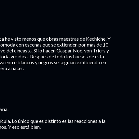
nca he visto menos que obras maestras de Kechiche. Y
incomoda con escenas que se extienden por mas de 10
ivo del cineasta. Si lo hacen Gaspar Noe, von Triers y
toria veridica. Despues de todo los huesos de esta
iva entre blancos y negros se seguian exhibiendo en
era a nacer.
ría.
cula. Lo único que es distinto es las reacciones a la
s. Y eso está bien.