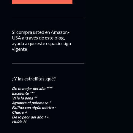
Si compra usted en Amazon-
USA a través de este blog,
ayuda a que este espacio siga
vigente
¿Y las estrellitas, qué?
De lo mejor del año
****
Excelente
***
Vale la pena
**
Aguanta el palomazo
*
Fallida con algún mérito
-
Churro
+
De lo peor del año
++
Huída
H