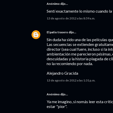
Anónimo dijo…
Sentí exactamente lo mismo cuando la v
13 de agosto de 2012 a las 8:59 a.m.
El patio trasero
dijo…
Sin duda ha sido una de las películas
Las secuencias se extienden gratuitamen
director (sea cual fuere, incluso si la 
ambientación me parecieron pésimas, el
descuidadas y la historia plagada de c
no la recomiendo por nada.
Alejandro Gracida
13 de agosto de 2012 a las 1:31 p.m.
Anónimo dijo…
Ya me imagino, si nomás leer esta crític
estar "pior".