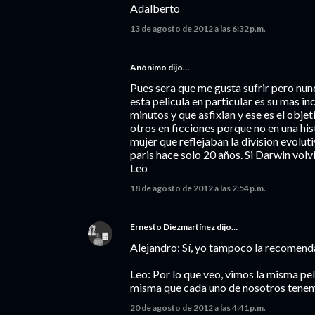
Adalberto
13 de agosto de 2012 a las 6:32 p.m.
Anónimo dijo…
Pues sera que me gusta sufrir pero nu
esta pelicula en particular es su mas 
minutos y que asfixian y ese es el objet
otros en ficciones porque no en una his
mujer que reflejaban la division evolut
paris hace solo 20 años. Si Darwin volvi
Leo
18 de agosto de 2012 a las 2:54 p.m.
Ernesto Diezmartínez
dijo…
Alejandro: Sí, yo tampoco la recomenda
Leo: Por lo que veo, vimos la misma pelí
misma que cada uno de nosotros tenemo
20 de agosto de 2012 a las 4:41 p.m.