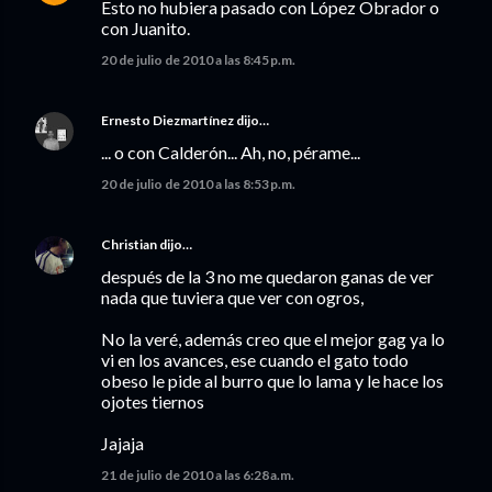
Esto no hubiera pasado con López Obrador o
con Juanito.
20 de julio de 2010 a las 8:45 p.m.
Ernesto Diezmartínez
dijo…
... o con Calderón... Ah, no, pérame...
20 de julio de 2010 a las 8:53 p.m.
Christian
dijo…
después de la 3 no me quedaron ganas de ver
nada que tuviera que ver con ogros,
No la veré, además creo que el mejor gag ya lo
vi en los avances, ese cuando el gato todo
obeso le pide al burro que lo lama y le hace los
ojotes tiernos
Jajaja
21 de julio de 2010 a las 6:28 a.m.