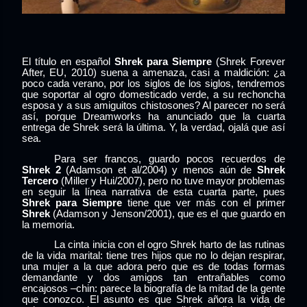
El título en español
Shrek para Siempre
(Shrek Forever
After, EU, 2010) suena a amenaza, casi a maldición: ¿a
poco cada verano, por los siglos de los siglos, tendremos
que soportar al ogro domesticado verde, a su rechoncha
esposa y a sus amiguitos chistosones? Al parecer no será
así, porque Dreamworks ha anunciado que la cuarta
entrega de Shrek será la última. Y, la verdad, ojalá que así
sea.
Para ser francos, guardo pocos recuerdos de
Shrek 2
(Adamson et al/2004) y menos aún de
Shrek
Tercero
(Miller y Hui/2007), pero no tuve mayor problemas
en seguir la línea narrativa de esta cuarta parte, pues
Shrek para Siempre
tiene que ver más con el primer
Shrek
(Adamson y Jenson/2001), que es el que guardo en
la memoria.
La cinta inicia con el ogro Shrek harto de las rutinas
de la vida marital: tiene tres hijos que no lo dejan respirar,
una mujer a la que adora pero que es de todas formas
demandante y dos amigos tan entrañables como
encajosos –chin: parece la biografía de la mitad de la gente
que conozco. El asunto es que Shrek añora la vida de