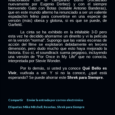
nuevamente por Eugenio Derbez) y con el siempre
bienvenido Gato con Botas (notable Antonio Banderas),
que en este mundo alterno ha renunciado a ser un valiente
espadachín felino para convertirse en una especie de
versión (más) obesa y glotona, si es que se puede, de
Garfield.
La cinta se ha exhibido en la infaltable 3-D pero
esta vez he decidido ahorrarme un dinerito y vi la película
en la versión “normal”. Supongo que las varias escenas de
acción del filme se explotaron debidamente en tercera
dimensión, pero dudo mucho que esto haya mejorado la
historia. Eso sí, el soundtrack suena pegajoso, incluyendo
una versión de “For Once in My Life” que no conocía,
interpretada por Stevie Wonder.
Por lo demás, si usted ya conoce
Qué Bello es
Vivir
, vuélvala a ver. Y si no la conoce, ¿qué está
esperando? Se puede ahorrar este
Shrek
para Siempre
.
Compartir
Enviar la entrada por correo electrónico
Etiquetas:
Mike Mitchell
Reseñas
Shrek para Siempre