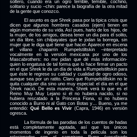
soltero, cuando era un ogro terrible, temible, cochino,
solitario y sucio –chin: parece la biografía de la otra mitad
de la gente que conozco.
El asunto es que Shrek pasa por la típica crisis que
dicen que algunos hombres casados (ejem) tienen en
algún momento de su vida. Así pues, harto de los hijos, de
la mujer, de los amigos, desea tener un día para él solito,
un día libre, sin chilpayates que le jodan la borrega, sin
mujer que le diga qué tiene que hacer. Aparece en escena
el villano chaparrín Rumpelstiltskin –interpretado
vocalmente en la versión mexicana por uno de los
Mascabrothers: no me pidan que dé más información-
quien lo engatusa de tal forma que lo hace firmar un pacto
en el que Shrek le da un día de vida a Rumpelstiltskin para
que éste le regrese su calidad y cualidad de ogro odioso,
aunque sea por un ratito. Claro que Rumpelstiltskin no le
quita cualquier día sino uno muy especial: el día en el que
Shrek nació. De esta manera, Shrek verá lo que es el
Reino Muy Muy Lejano si él no hubiera nacido, si no
hubiera rescatado a la Princesa Fiona, si no hubiera
conocido a Burro ni al Gato con Botas y… Bueno, ya me
entendió:
Qué Bello es Vivir
(Capra, 1946) en versión
ogresca.
La fórmula de las parodias de los cuentos de hadas
está completamente agotada, así que los únicos
momentos de ingenio en toda la película son los
relacionados con el campirano Burro (vocalizado