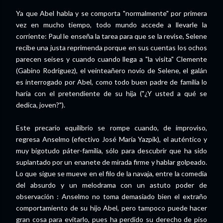
Ya que Abel habla y se comporta "normalmente" por primera
vez en mucho tiempo, todo mundo accede a llevarle la
corriente: Paul le enseña la tarea para que se la revise, Selene
recibe una justa reprimenda porque en sus cuentas los ochos
parecen seises y cuando cuando llega a "la visita" Clemente
(Gabino Rodríguez), el veinteañero novio de Selene, el galán
es interrogado por Abel, como todo buen padre de familia lo
haría con el pretendiente de su hija ("¿Y usted a qué se
dedica, joven?").
Este precario equilibrio se rompe cuando, de improviso,
regresa Anselmo (efectivo José María Yazpik), el auténtico y
muy bigotudo páter-familia, sólo para descubrir que ha sido
suplantado por un enanete de mirada firme y hablar golpeado.
Lo que sigue se mueve en el filo de la navaja, entre la comedia
del absurdo y un melodrama con un astuto poder de
observación : Anselmo no toma demasiado bien el extraño
comportamiento de su hijo Abel, pero tampoco puede hacer
gran cosa para evitarlo, pues ha perdido su derecho de piso