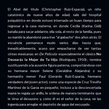
El Abel del título (Christopher Ruiz-Esparza), un niño
catatónico de nueve años de edad, sale del hospital
psiquiátrico en donde estuvo internado un buen tiempo para
regresar a la casa materna, en donde Cecilia (Karina Gidi)
batalla para sacar adelante, ella sola, al resto de la familia, pues
su marido la abandonó para irse "al gabacho" dos años atrás. El
escuincle permanece mudo varios días hasta que,
inexplicablemente, acaso por empacharse de ver tantas
cintas mexicanas en
De Película
-especialmente el clásico
No
Desearás la Mujer de Tu Hijo
(Rodríguez, 1950)-, termina
sustituyendo a la ausente figura paterna, comportándose con
su hermana mayor Selene (Geraldine Alejandra) y su
hermanito menor Paul (Gerardo Ruiz-Esparza, hermano
verdadero del joven actor), como una especie de Cruz Treviño
Martínez de la Garza en pequeño. Incluso a la desconcertada
mamá le regala un anillo, le ordena de manera terminante que
le sirva el desayuno y, como él es el señor de la casa, se las
ingenia para arreglar el depósito de agua del excusado.