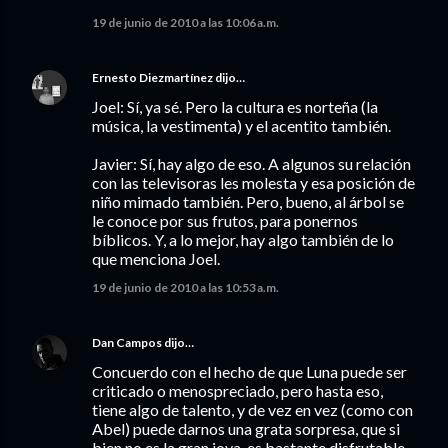
19 de junio de 2010 a las 10:06 a.m.
Ernesto Diezmartínez
dijo…
Joel: Sí, ya sé. Pero la cultura es norteña (la
música, la vestimenta) y el acentito también.
Javier: Sí, hay algo de eso. A algunos su relación
con las televisoras les molesta y esa posición de
niño mimado también. Pero, bueno, al árbol se
le conoce por sus frutos, para ponernos
bíblicos. Y, a lo mejor, hay algo también de lo
que menciona Joel.
19 de junio de 2010 a las 10:53 a.m.
Dan Campos
dijo…
Concuerdo con el hecho de que Luna puede ser
criticado o menospreciado, pero hasta eso,
tiene algo de talento, y de vez en vez (como con
Abel) puede darnos una grata sorpresa, que si
bien no es la gran joya, es bastante disfrutable