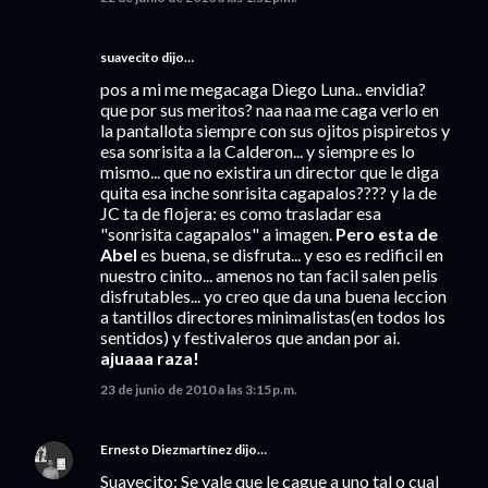
suavecito dijo…
pos a mi me megacaga Diego Luna.. envidia?
que por sus meritos? naa naa me caga verlo en
la pantallota siempre con sus ojitos pispiretos y
esa sonrisita a la Calderon... y siempre es lo
mismo... que no existira un director que le diga
quita esa inche sonrisita cagapalos???? y la de
JC ta de flojera: es como trasladar esa
"sonrisita cagapalos" a imagen.
Pero esta de
Abel
es buena, se disfruta... y eso es redificil en
nuestro cinito... amenos no tan facil salen pelis
disfrutables... yo creo que da una buena leccion
a tantillos directores minimalistas(en todos los
sentidos) y festivaleros que andan por ai.
ajuaaa raza!
23 de junio de 2010 a las 3:15 p.m.
Ernesto Diezmartínez
dijo…
Suavecito: Se vale que le cague a uno tal o cual