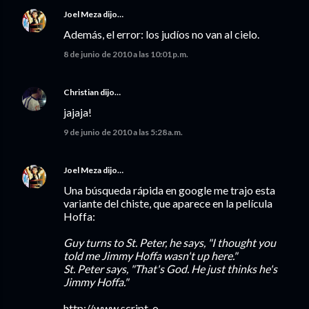
Joel Meza
dijo…
Además, el error: los judíos no van al cielo.
8 de junio de 2010 a las 10:01 p.m.
Christian
dijo…
jajaja!
9 de junio de 2010 a las 5:28 a.m.
Joel Meza
dijo…
Una búsqueda rápida en google me trajo esta
variante del chiste, que aparece en la película
Hoffa:
Guy turns to St. Peter, he says, "I thought you
told me Jimmy Hoffa wasn't up here."
St. Peter says, "That's God. He just thinks he's
Jimmy Hoffa."
http://www.script-o-