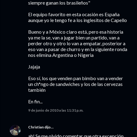
siempre ganan los brasileños"
El equipo favorito en esta ocasión es España
aunque yo le tengo fe a los inglesitos de Capello
Bueno y a México claro está, pero esa historia
ya me la se, van a jugar bien un partido, van a
perder otro y otro lo van a empatar, posterior a
eso van a pasar de churro y en la siguiente ronda
nos elimina Argentina o Nigeria
Jajaja
Eso sí, los que venden pan bimbo van a vender
un ch*ngo de sandwiches y los de las cervezas
también
En fin...
9 de junio de 2010 a las 11:31 p.m.
Christian
dijo…
ah! Se me olvido comentar que otra excepción