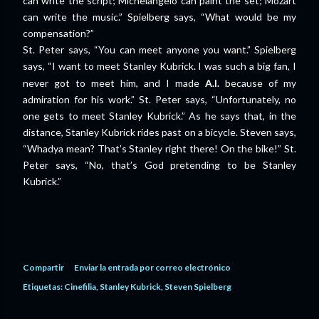
can write the script; Michelangelo can paint the set; Mozart
can write the music.” Spielberg says, “What would be my
compensation?”
St. Peter says, “You can meet anyone you want.” Spielberg
says, “I want to meet Stanley Kubrick
. I was such a big fan, I
never got to meet him, and I made
A.I.
because of my
admiration for his work.” St. Peter says, “Unfortunately, no
one gets to meet Stanley Kubrick.” As he says that, in the
distance, Stanley Kubrick rides past on a bicycle. Steven says,
“Whadya mean? That’s Stanley right there! On the bike!” St.
Peter says, “No, that’s God pretending to be Stanley
Kubrick.”
Compartir
Enviar la entrada por correo electrónico
Etiquetas:
Cinefilia
Stanley Kubrick
Steven Spielberg