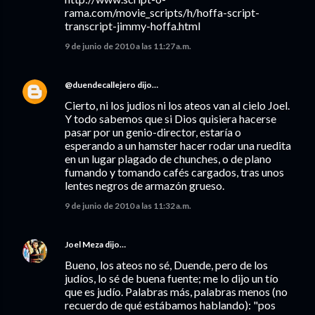
rama.com/movie_scripts/h/hoffa-script-
transcript-jimmy-hoffa.html
9 de junio de 2010 a las 11:27 a.m.
@duendecallejero
dijo…
Cierto, ni los judios ni los ateos van al cielo Joel.
Y todo sabemos que si Dios quisiera hacerse
pasar por un genio-director, estaría o
esperando a un hamster hacer rodar una ruedita
en un lugar plagado de chunches, o de plano
fumando y tomando cafés cargados, tras unos
lentes negros de armazón grueso.
9 de junio de 2010 a las 11:32 a.m.
Joel Meza
dijo…
Bueno, los ateos no sé, Duende, pero de los
judíos, lo sé de buena fuente; me lo dijo un tío
que es judío. Palabras más, palabras menos (no
recuerdo de qué estábamos hablando): "pos