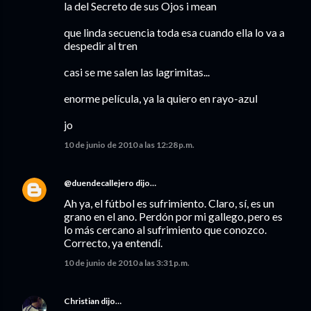
la del Secreto de sus Ojos i mean
que linda secuencia toda esa cuando ella lo va a
despedir al tren
casi se me salen las lagrimitas...
enorme película, ya la quiero en rayo-azul
jo
10 de junio de 2010 a las 12:28 p.m.
@duendecallejero
dijo…
Ah ya, el fútbol es sufrimiento. Claro, sí, es un
grano en el ano. Perdón por mi gallego, pero es
lo más cercano al sufrimiento que conozco.
Correcto, ya entendí.
10 de junio de 2010 a las 3:31 p.m.
Christian
dijo…