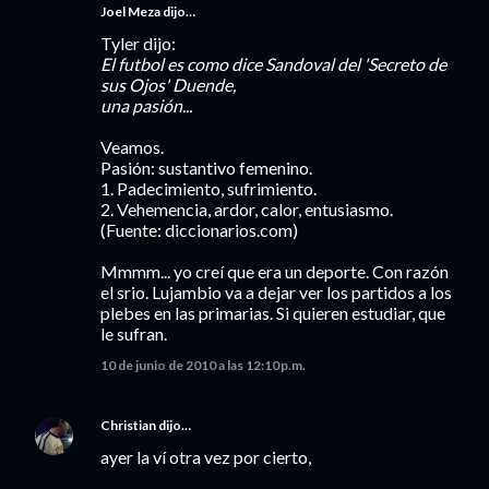
Joel Meza
dijo…
Tyler dijo:
El futbol es como dice Sandoval del 'Secreto de
sus Ojos' Duende,
una pasión...
Veamos.
Pasión: sustantivo femenino.
1. Padecimiento, sufrimiento.
2. Vehemencia, ardor, calor, entusiasmo.
(Fuente: diccionarios.com)
Mmmm... yo creí que era un deporte. Con razón
el srio. Lujambio va a dejar ver los partidos a los
plebes en las primarias. Si quieren estudiar, que
le sufran.
10 de junio de 2010 a las 12:10 p.m.
Christian
dijo…
ayer la ví otra vez por cierto,