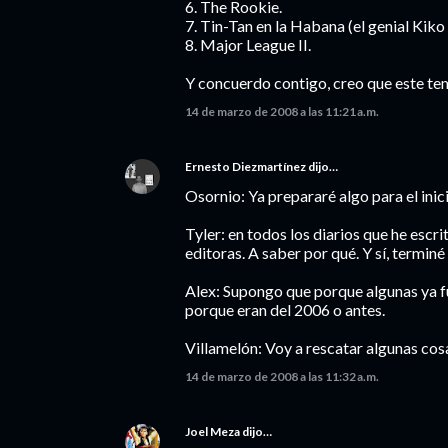
6. The Rookie.
7. Tin-Tan en la Habana (el genial Kik
8. Major League II.
Y concuerdo contigo, creo que este tem
14 de marzo de 2008 a las 11:21 a.m.
Ernesto Diezmartínez
dijo…
Osornio: Ya prepararé algo para el inic
Tyler: en todos los diarios que he escr
editoras. A saber por qué. Y sí, termin
Alex: Supongo que porque algunas ya fu
porque eran del 2006 o antes.
Villamelón: Voy a rescatar algunas cos
14 de marzo de 2008 a las 11:32 a.m.
Joel Meza
dijo…