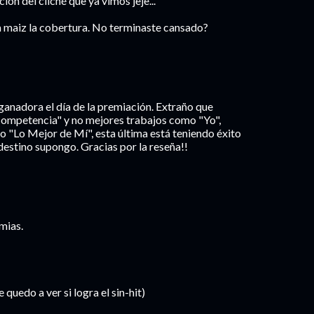
ón del cliché que ya vimos jeje...
a maiz la cobertura. No terminaste cansado?
ganadora el día de la premiación. Extraño que
Competencia" y no mejores trabajos como "Yo",
o "Lo Mejor de Mí", esta última está teniendo éxito
estino supongo. Gracias por la reseña!!
mias.
 quedo a ver si logra el sin-hit)