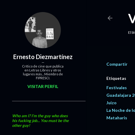
El b
Ernesto Diezmartínez
Compartir
Crítico de cine que publica
en Letras Libres y otros
lugares más... Miembro de
Etiquetas
FIPRESCI.
VISITAR PERFIL
Festivales
Guadalajara 
Juizo
La Noche de l
Who am I? I'm the guy who does
Mataharis
his fucking job... You must be the
other guy!