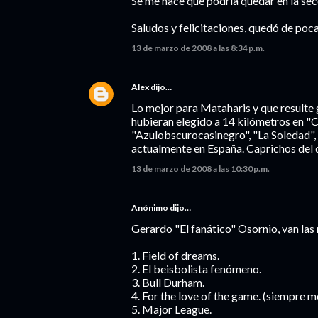
Se me hace que podría quedar en la secci
Saludos y felicitaciones, quedó de poc
13 de marzo de 2008 a las 8:34 p.m.
Alex
dijo…
Lo mejor para Mataharis y que resulte 
hubieran elegido a 14 kilómetros en "
"Azulobscurocasinegro", "La Soledad", 
actualmente en España. Caprichos del d
13 de marzo de 2008 a las 10:30 p.m.
Anónimo dijo…
Gerardo "El fanático" Osornio, van las 
1. Field of dreams.
2. El beisbolista fenómeno.
3. Bull Durham.
4. For the love of the game. (siempre me
5. Major League.