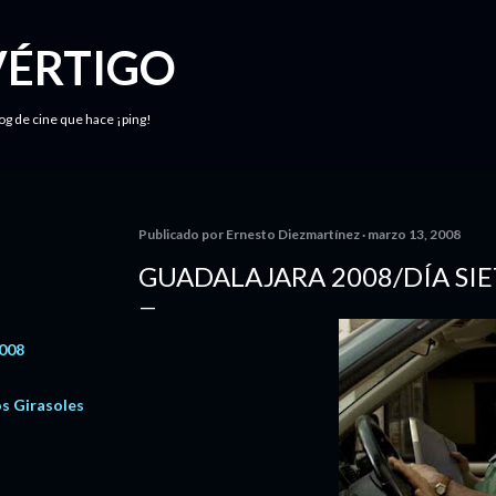
Ir al contenido principal
VÉRTIGO
log de cine que hace ¡ping!
Publicado por
Ernesto Diezmartínez
marzo 13, 2008
GUADALAJARA 2008/DÍA SIE
2008
os Girasoles