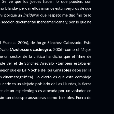
l. Se ve que los jueces hacen lo que pueden, con
o blanda- pero ni ellos mismos están seguros de que
 vi porque un
insider
al que respeto me dijo “no te lo
la sección documental iberoamericana y, por lo que he
-Francia, 2006), de Jorge Sánchez-Cabezudo. Este
évalo (
Azuloscurocasinegro
, 2006) como el Mejor
 un sector de la crítica ha dicho que el filme de
de ver el de Sánchez Arévalo –también estaba en
 mejor que es
La Noche de los Girasoles
debe ser la
ón cinematográfica). Lo cierto es que este complejo
 sucede en un alejado poblado de Las Hurdes, la tierra
jer de un espeleólogo es atacada por un violador en
erán tan desesperanzadoras como terribles. Fuera de