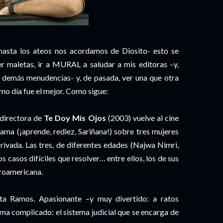
 hasta los ateos nos acordamos de Diosito- esto se
cer maletas, ir a MURAL a saludar a mis editoras –y,
y demás menudencias- y, de pasada, ver una que otra
timo día fue el mejor. Como sigue:
 directora de
Te Doy Mis Ojos
(2003) vuelve al cine
ma (¡aprende, rediez, Sariñana!) sobre tres mujeres
rivada. Las tres, de diferentes edades (Najwa Nimri,
 casos difíciles que resolver… entre ellos, los de sus
eroamericana.
sta Ramos. Apasionante –y muy divertido: a ratos
ma complicado: el sistema judicial que se encarga de