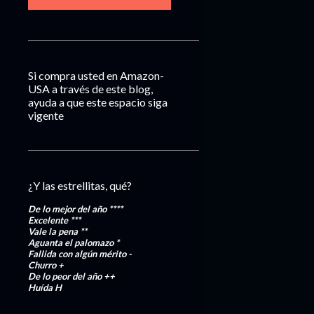
Si compra usted en Amazon-
USA a través de este blog,
ayuda a que este espacio siga
vigente
¿Y las estrellitas, qué?
De lo mejor del año
****
Excelente
***
Vale la pena
**
Aguanta el palomazo
*
Fallida con algún mérito
-
Churro
+
De lo peor del año
++
Huída
H