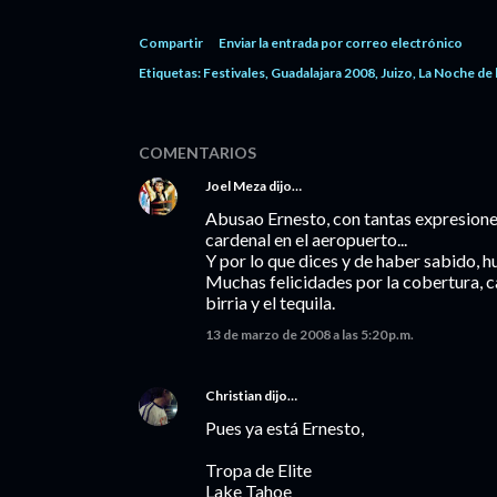
Compartir
Enviar la entrada por correo electrónico
Etiquetas:
Festivales
Guadalajara 2008
Juizo
La Noche de 
COMENTARIOS
Joel Meza
dijo…
Abusao Ernesto, con tantas expresiones
cardenal en el aeropuerto...
Y por lo que dices y de haber sabido, hu
Muchas felicidades por la cobertura, c
birria y el tequila.
13 de marzo de 2008 a las 5:20 p.m.
Christian
dijo…
Pues ya está Ernesto,
Tropa de Elite
Lake Tahoe