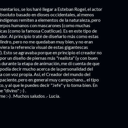
tarios, se los haré llegar a Esteban Rogel, el actor
lo absoluto basado en dioses occidentales, al menos
indígenas remiten a elementos de la naturaleza, pero
cuerpos humanos con mascarones (como muchas
cas (como la famosa Coatlicue). Es en este tipo de
ador. Al principio traté de diseñarlo más como estas
cilindro, pero no me quedaban muy bien, y no eran
iera la referencia visual de estas gigantescas
). Esto se agravaba porque en principio el creador no
por un diseño de piernas más "realista" (y con buen
a durante la etapa de animación, me dí cuenta de que
odía decir mucho acerca de la personalidad del
 con voz propia. Así, el Creador del mundo del
paciente, pero en general muy campechano... el tipo
, y al que le puedes decir "Jefe" y lo toma bien. En
"divino" ;-) .
e :-) . Muchos saludos .- Lucía.