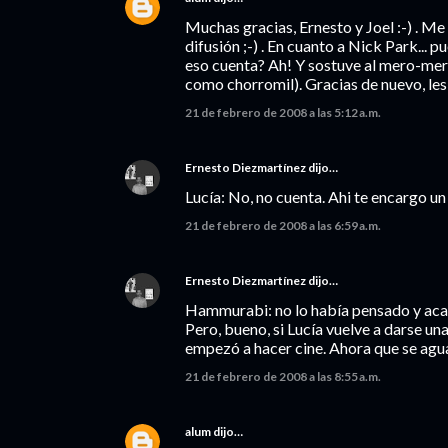
Muchas gracias, Ernesto y Joel :-) . Me
difusión ;-) . En cuanto a Nick Park... pu
eso cuenta? Ah! Y sostuve al mero-mer
como chorromil). Gracias de nuevo, les 
21 de febrero de 2008 a las 5:12 a.m.
Ernesto Diezmartínez
dijo…
Lucía: No, no cuenta. Ahi te encargo u
21 de febrero de 2008 a las 6:59 a.m.
Ernesto Diezmartínez
dijo…
Hammurabi: no lo había pensado y acas
Pero, bueno, si Lucía vuelve a darse una
empezó a hacer cine. Ahora que se aguan
21 de febrero de 2008 a las 8:55 a.m.
alum
dijo…