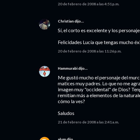
20 de febrero de 2008 a las 4:51 p.m.
Christian
dijo…
Sí, el corto es excelente y los personaj
Felicidades Lucía que tengas mucho éxi
20 de febrero de 2008 a las 11:26 p.m.
Hammurabi
dijo…
Me gustó mucho el personaje del murcié
matices muy padres. Lo que no me agrad
imagen muy "occidental" de Dios? Teng
remitían más a elementos de la natural
cómo la ves?
Saludos
21 de febrero de 2008 a las 2:41 a.m.
alum
dijo…