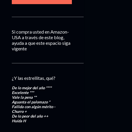
Si compra usted en Amazon-
USA a través de este blog,
ayuda a que este espacio siga
vigente
¿Y las estrellitas, qué?
De lo mejor del año
****
Excelente
***
Vale la pena
**
Aguanta el palomazo
*
Fallida con algún mérito
-
Churro
+
De lo peor del año
++
Huída
H