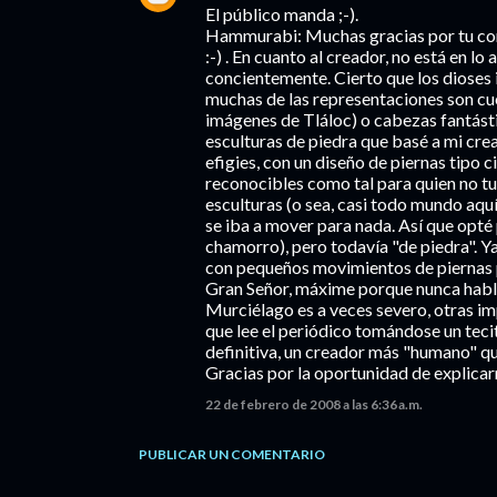
El público manda ;-).
Hammurabi: Muchas gracias por tu comen
:-) . En cuanto al creador, no está en 
concientemente. Cierto que los dioses 
muchas de las representaciones son 
imágenes de Tláloc) o cabezas fantásti
esculturas de piedra que basé a mi cre
efigies, con un diseño de piernas tipo 
reconocibles como tal para quien no tuv
esculturas (o sea, casi todo mundo aquí
se iba a mover para nada. Así que opté 
chamorro), pero todavía "de piedra". Y
con pequeños movimientos de piernas p
Gran Señor, máxime porque nunca habla
Murciélago es a veces severo, otras im
que lee el periódico tomándose un tecito
definitiva, un creador más "humano" que 
Gracias por la oportunidad de explicarm
22 de febrero de 2008 a las 6:36 a.m.
PUBLICAR UN COMENTARIO