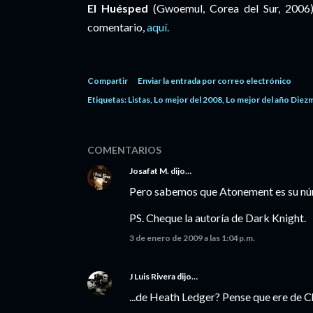
El Huésped
(Gwoemul, Corea del Sur, 2006
comentario,
aquí.
Compartir
Enviar la entrada por correo electrónico
Etiquetas:
Listas
Lo mejor del 2008
Lo mejor del año Diez
COMENTARIOS
Josafat M.
dijo…
Pero sabemos que Atonement es su nú
PS. Cheque la autoría de Dark Knight.
3 de enero de 2009 a las 1:04 p.m.
J Luis Rivera
dijo…
...de Heath Ledger? Pense que ere de 