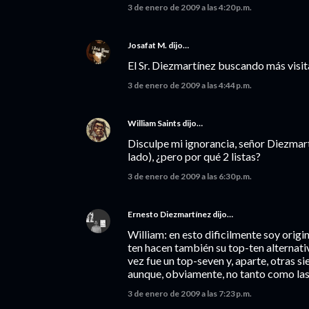
3 de enero de 2009 a las 4:20 p.m.
Josafat M.
dijo…
El Sr. Diezmartínez buscando más visit
3 de enero de 2009 a las 4:44 p.m.
William Saints
dijo…
Disculpe mi ignorancia, señor Diezmartí
lado), ¿pero por qué 2 listas?
3 de enero de 2009 a las 6:30 p.m.
Ernesto Diezmartínez
dijo…
William: en esto dificilmente soy orig
ten hacen también su top-ten alternat
vez fue un top-seven y, aparte, otras 
aunque, obviamente, no tanto como las
3 de enero de 2009 a las 7:23 p.m.