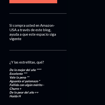
Si compra usted en Amazon-
USA a través de este blog,
ayuda a que este espacio siga
vigente
¿Y las estrellitas, qué?
De lo mejor del año
****
Excelente
***
Vale la pena
**
Aguanta el palomazo
*
Fallida con algún mérito
-
Churro
+
De lo peor del año
++
Huída
H