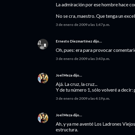
La admiración por ese hombre hace co
No se cra, maestro. Que tenga un exce
3 de enero de 2009 a las 1:47 p.m.
Ernesto Diezmartínez
dijo…
Oh, pues: era para provocar comentarios,
3 de enero de 2009 a las 3:43 p.m.
Joel Meza
dijo…
Ajá. La cruz, la cruz...
Y de tu número 1, sólo volveré a decir: 
3 de enero de 2009 a las 4:19 p.m.
Joel Meza
dijo…
Ah, y ya me aventé Los Ladrones Viejos
estructura.