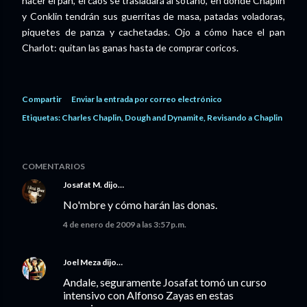
hacer el pan, el caos se trasladará al sótano, en donde Chaplin
y Conklin tendrán sus guerritas de masa, patadas voladoras,
piquetes de panza y cachetadas. Ojo a cómo hace el pan
Charlot: quitan las ganas hasta de comprar coricos.
Compartir
Enviar la entrada por correo electrónico
Etiquetas:
Charles Chaplin
Dough and Dynamite
Revisando a Chaplin
COMENTARIOS
Josafat M.
dijo…
No'mbre y cómo harán las donas.
4 de enero de 2009 a las 3:57 p.m.
Joel Meza
dijo…
Andale, seguramente Josafat tomó un curso
intensivo con Alfonso Zayas en estas