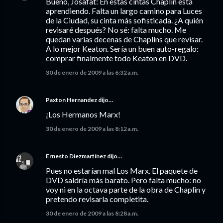
Bueno, Josafat: En estas cintas Chaplin está
aprendiendo. Falta un largo camino para Luces
de la Ciudad, su cinta más sofisticada. ¿A quién
revisaré después? No sé: falta mucho. Me
quedan varias decenas de Chaplins que revisar.
A lo mejor Keaton. Sería un buen auto-regalo:
comprar finalmente todo Keaton en DVD.
30 de enero de 2009 a las 6:32 a.m.
Paxton Hernandez
dijo…
¡Los Hermanos Marx!
30 de enero de 2009 a las 8:12 a.m.
Ernesto Diezmartínez
dijo…
Pues no estarían mal Los Marx. El paquete de
DVD saldría más barato. Pero falta mucho: no
voy ni en la octava parte de la obra de Chaplin y
pretendo revisarla completita.
30 de enero de 2009 a las 8:28 a.m.