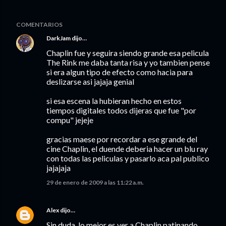
COMENTARIOS
DarkJam
dijo…
Chaplin fue y seguira siendo grande esa pelicula
The Rink me daba tanta risa y yo tambien pense
si era algun tipo de efecto como hacia para
deslizarse asi jajaja genial
si esa escena la hubieran hecho en estos
tiempos digitales todos dijeras que fue "por
compu" jejeje
gracias maese por recordar a ese grande del
cine Chaplin, el duende deberia hacer un blu ray
con todas las peliculas y pasarlo aca pal publico
jajajaja
29 de enero de 2009 a las 11:22 a.m.
Alex
dijo…
Sin duda, lo mejor es ver a Chaplin patinando.