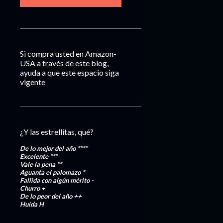
Si compra usted en Amazon-
USA a través de este blog,
ayuda a que este espacio siga
vigente
¿Y las estrellitas, qué?
De lo mejor del año
****
Excelente
***
Vale la pena
**
Aguanta el palomazo
*
Fallida con algún mérito
-
Churro
+
De lo peor del año
++
Huída
H