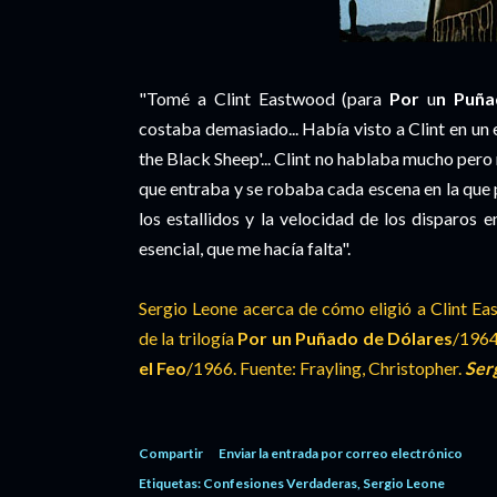
"Tomé a Clint Eastwood (para
Por
u
n Puña
costaba demasiado... Había visto a Clint en un 
the Black Sheep'... Clint no hablaba mucho pero 
que entraba y se robaba cada escena en la que 
los estallidos y la velocidad de los disparos 
esencial, que me hacía falta".
Sergio Leone acerca de cómo eligió a Clint 
de la trilogía
Por un Puñado de Dólares
/196
el Feo
/1966. Fuente: Frayling, Christopher.
Serg
Compartir
Enviar la entrada por correo electrónico
Etiquetas:
Confesiones Verdaderas
Sergio Leone