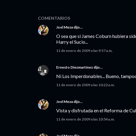
COMENTARIOS
Joel Meza
dijo…
O sea que si James Coburn hubiera sid
Harry el Sucio...
11 de enero de 2009 a las 9:57 a.m.
Ernesto Diezmartínez
dijo…
Ni Los Imperdonables... Bueno, tampoco
11 de enero de 2009 a las 10:22 a.m.
Joel Meza
dijo…
Vista y disfrutada en el Reforma de Cul
11 de enero de 2009 a las 10:54 a.m.
Joel Meza
dijo…