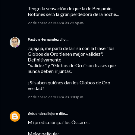
Tengo la sensación de que la de Benjamín
Botones será la gran perdedora de la noche...
27 de enero de 2009 a las 2:15 p.m.
Paxton Hernandez
dijo…
Jajajaja, me partí de la risa con la frase "los
Globos de Oro tienen mejor validez".
Definitivamente
"validez" y "Globos de Oro" son frases que
nunca deben ir juntas.
¿Sí saben quiénes dan los Globos de Oro
verdad?
27 de enero de 2009 a las 3:03 p.m.
@duendecallejero
dijo…
Mi predicción pa' los Óscares:
Mejor película: