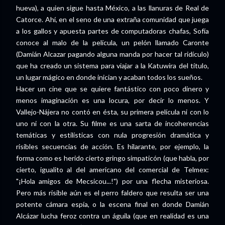
hueva), a quien sigue hasta México, a las llanuras de Real de
Catorce. Ahí, en el seno de una extraña comunidad que juega
a los gallos y apuesta partes de computadoras chafas, Sofía
conoce al malo de la película, un pelón llamado Caronte
(Damián Alcazar pagando alguna manda por hacer tal ridículo)
que ha creado un sistema para viajar a la Katuwira del título,
un lugar mágico en donde inician y acaban todos los sueños.
Hacer un cine que se quiere fantástico con poco dinero y
menos imaginación es una locura, por decir lo menos. Y
Vallejo-Nájera no contó en ésta, su primera película ni con lo
uno ni con la otra. Su filme es una sarta de incoherencias
temáticas y estilísticas con nula progresión dramática y
risibles secuencias de acción. Es hilarante, por ejemplo, la
forma como es herido cierto gringo simpaticón (que habla, por
cierto, igualito al del americano del comercial de Telmex:
"¡Hola amigos de Mecsicou...!") por una flecha misteriosa.
Pero más risible aún es el perro faldero que resulta ser una
potente cámara espía, o la escena final en donde Damián
Alcázar lucha feroz contra un águila (que en realidad es una