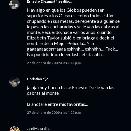
Ernesto Diezmartínez
dijo…
Hay algo en que los Globos pueden ser
superiores a los Oscares: como todos están
chupando en sus mesas, de repente a alguien se
le pasan las cucharadas y se le van las cabras al
monte. Recuerdo, hace varios años, cuando
Elizabeth Taylor subió bien briaga a decir el
nombre de la Mejor Película... Y la
gaaaanaadorrraaaa eshhhh.... eshhhhh.... Fuck...
No pueddddooo leeer lash letritashhh...
27 de enero de 2009 a las 4:14 p.m.
Christian
dijo…
jajaja muy buena frase Ernesto, "se le van las
cabras al monte"
la anotaré entre mis favoritas...
27 de enero de 2009 a las 4:25 p.m.
Joel Meza
dijo…