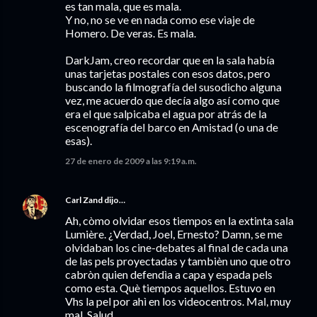
es tan mala, que es mala.
Y no, no se ve en nada como ese viaje de
Homero. De veras. Es mala.
DarkJam, creo recordar que en la sala había
unas tarjetas postales con esos datos, pero
buscando la filmografía del susodicho alguna
vez, me acuerdo que decía algo así como que
era el que salpicaba el agua por atrás de la
escenografía del barco en Amistad (o una de
esas).
27 de enero de 2009 a las 9:19 a.m.
Carl Zand
dijo…
Ah, còmo olvidar esos tiempos en la extinta sala
Lumière. ¿Verdad, Joel, Ernesto? Damn, se me
olvidaban los cine-debates al final de cada una
de las pels proyectadas y tambièn uno que otro
cabròn quien defendìa a capa y espada pels
como esta. Què tiempos aquellos. Estuvo en
Vhs la pel por ahì en los videocentros. Mal, muy
mal. Salud.