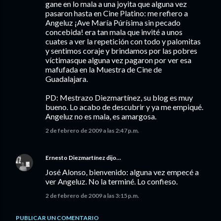
gane en lo mala a una joyita que alguna vez
pasaron hasta en Cine Platino: me refiero a
Angeluz ¡Ave María Púrísima sin pecado
concebida! era tan mala que invité a unos
cuates a ver la repetición con todo y palomitas
y sentimos coraje y brindamos por las pobres
víctimasque alguna vez pagaron por ver esa
mafufada en la Muestra de Cine de
Guadalajara.
PD: Mestrazo Diezmartínez, su blog es muy
bueno. Lo acabo de descubrir y ya me empiqué.
Angeluz no es mala, es amargosa.
2 de febrero de 2009 a las 2:47 p.m.
Ernesto Diezmartínez
dijo…
José Alonso, bienvenido: alguna vez empecé a
ver Angeluz. No la terminé. Lo confieso.
2 de febrero de 2009 a las 3:15 p.m.
PUBLICAR UN COMENTARIO