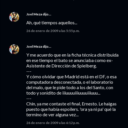
Joel Meza
dijo…
Ah, qué tiempos aquellos...
26 de enero de 2009 a las 5:55 p.m.
Joel Meza
dijo…
Y me acuerdo que en la ficha técnica distribuida
en ese tiempo el bato se anunciaba como ex-
Asistente de Dirección de Spielberg.
---
Y cómo olvidar que Madrid está en el DF, o esa
computadora desconectada, o el laboratorio
del malo, que le pide todo a los del Santo, con
todo y sonidito de iiiuuuuiiiuuuuiiiuuu...
---
Chin, ya me contaste el final, Ernesto. Le haigas
puesto que había espoilers. 'ora ya ni pa' qué la
termino de ver alguna vez...
26 de enero de 2009 a las 6:12 p.m.