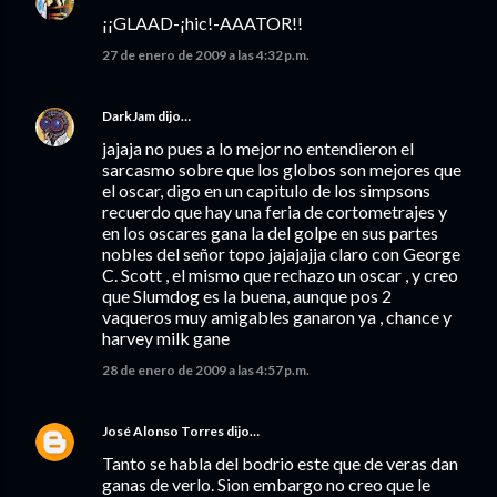
¡¡GLAAD-¡hic!-AAATOR!!
27 de enero de 2009 a las 4:32 p.m.
DarkJam
dijo…
jajaja no pues a lo mejor no entendieron el
sarcasmo sobre que los globos son mejores que
el oscar, digo en un capitulo de los simpsons
recuerdo que hay una feria de cortometrajes y
en los oscares gana la del golpe en sus partes
nobles del señor topo jajajajja claro con George
C. Scott , el mismo que rechazo un oscar , y creo
que Slumdog es la buena, aunque pos 2
vaqueros muy amigables ganaron ya , chance y
harvey milk gane
28 de enero de 2009 a las 4:57 p.m.
José Alonso Torres
dijo…
Tanto se habla del bodrio este que de veras dan
ganas de verlo. Sion embargo no creo que le