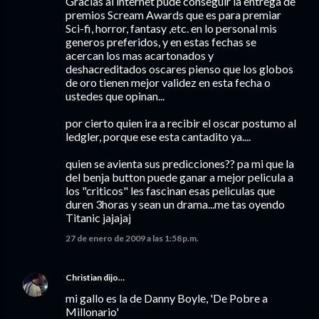
Gracias al internet pude conseguir la entrega de
premios Scream Awards que es para premiar
Sci-fi, horror, fantasy ,etc. en lo personal mis
generos preferidos, y en estas fechas se
acercan los mas acartonados y
deshacreditados oscares pienso que los globos
de oro tienen mejor validez en esta fecha o
ustedes que opinan...
por cierto quien ira a recibir el oscar postumo al
ledgler, porque ese esta cantadito ya....
quien se avienta sus predicciones?? pa mi que la
del benja button puede ganar a mejor pelicula a
los "criticos" les fascinan esas peliculas que
duren 3horas y sean un drama...me tas oyendo
Titanic jajajaj
27 de enero de 2009 a las 1:58 p.m.
Christian
dijo…
mi gallo es la de Danny Boyle, 'De Pobre a
Millonario'