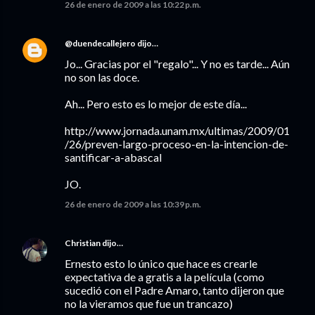
26 de enero de 2009 a las 10:22 p.m.
@duendecallejero
dijo…
Jo... Gracias por el "regalo"... Y no es tarde... Aún
no son las doce.
Ah... Pero esto es lo mejor de este día...
http://www.jornada.unam.mx/ultimas/2009/01
/26/preven-largo-proceso-en-la-intencion-de-
santificar-a-abascal
JO.
26 de enero de 2009 a las 10:39 p.m.
Christian
dijo…
Ernesto esto lo único que hace es crearle
expectativa de a gratis a la película (como
sucedió con el Padre Amaro, tanto dijeron que
no la vieramos que fue un trancazo)