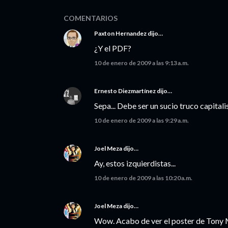
COMENTARIOS
Paxton Hernandez
dijo…
¿Y el PDF?
10 de enero de 2009 a las 9:13 a.m.
Ernesto Diezmartínez
dijo…
Sepa... Debe ser un sucio truco capita
10 de enero de 2009 a las 9:29 a.m.
Joel Meza
dijo…
Ay, estos izquierdistas...
10 de enero de 2009 a las 10:20 a.m.
Joel Meza
dijo…
Wow. Acabo de ver el poster de Tony