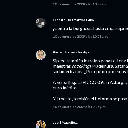
10 de enero de 2009 a las 10:22 a.m.
Ernesto Diezmartínez
dijo…
¡Contra la burguesía hasta emparejarn
10 de enero de 2009 a las 10:23 a.m.
Paxton Hernandez
dijo…
Sip. Yo también le traigo ganas a Tony 
maestras
shocking
(Madeinusa, Satanás,
sudamericanos. ¿Por qué no podemos h
A ver si llega al FICCO 09 sin Astorga
puro inédito.
Y Ernesto, también el Reforma se pasa d
10 de enero de 2009 a las 2:25 p.m.
Joel Meza
dijo…