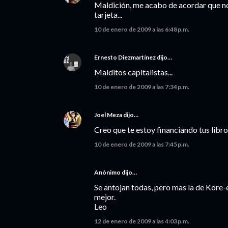
Maldición, me acabo de acordar que no 
tarjeta...
10 de enero de 2009 a las 6:48 p.m.
Ernesto Diezmartínez
dijo…
Malditos capitalistas...
10 de enero de 2009 a las 7:34 p.m.
Joel Meza
dijo…
Creo que te estoy financiando tus libros
10 de enero de 2009 a las 7:45 p.m.
Anónimo dijo…
Se antojan todas, pero mas la de Kore-
mejor.
Leo
12 de enero de 2009 a las 4:03 p.m.