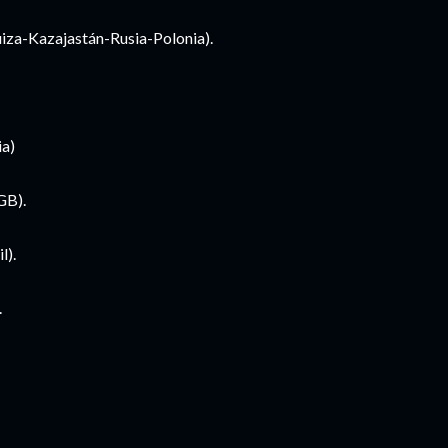
iza-Kazajastán-Rusia-Polonia).
ia)
GB).
l).
.