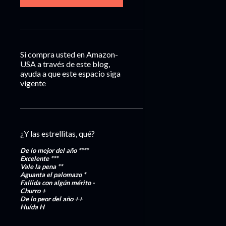
Si compra usted en Amazon-
USA a través de este blog,
ayuda a que este espacio siga
vigente
¿Y las estrellitas, qué?
De lo mejor del año
****
Excelente
***
Vale la pena
**
Aguanta el palomazo
*
Fallida con algún mérito
-
Churro
+
De lo peor del año
++
Huída
H