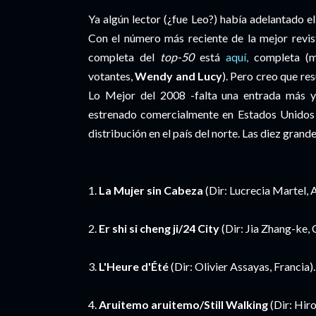
Ya algún lector (¿fue Leo?) había adelantado e
Con el número más reciente de la mejor revist
completa del
top-50
está
aquí,
completa (me
votantes,
Wendy and Lucy
). Pero creo que re
Lo Mejor del 2008 -falta una entrada más 
estrenado comercialmente en Estados Unidos y
distribución en el país del norte. Las diez gra
1.
La Mujer sin Cabeza
(Dir: Lucrecia Martel, 
2.
Er shi si cheng ji/24 City
(Dir: Jia Zhang-ke,
3.
L'Heure d'Été
(Dir: Olivier Assayas, Francia).
4.
Aruitemo aruitemo/Still Walking
(Dir: Hir