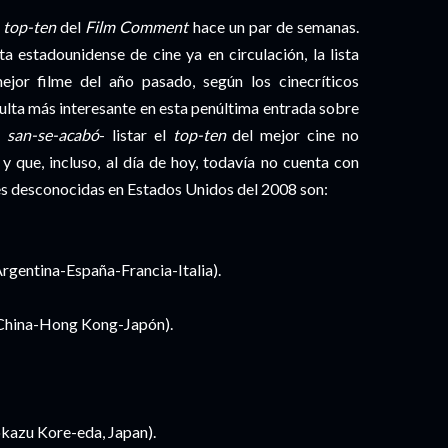
l
top-ten
del
Film Comment
hace un par de semanas.
a estadounidense de cine ya en circulación, la lista
jor filme del año pasado, según los cinecríticos
sulta más interesante en esta penúltima entrada sobre
y
san-se-acabó
- listar el
top-ten
del mejor cine no
 que, incluso, al día de hoy, todavía no cuenta con
ndes desconocidas en Estados Unidos del 2008 son:
Argentina-España-Francia-Italia).
 China-Hong Kong-Japón).
okazu Kore-eda, Japan).