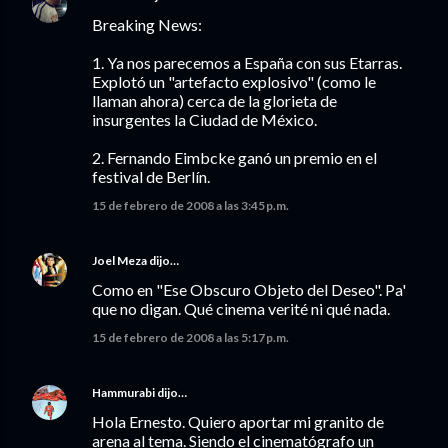
Breaking News:
1. Ya nos parecemos a España con sus Etarras.
Explotó un "artefacto explosivo" (como le
llaman ahora) cerca de la glorieta de
insurgentes la Ciudad de México.
2. Fernando Eimbcke ganó un premio en el
festival de Berlín.
15 de febrero de 2008 a las 3:45 p.m.
Joel Meza
dijo…
Como en "Ese Obscuro Objeto del Deseo". Pa'
que no digan. Qué cinema verité ni qué nada.
15 de febrero de 2008 a las 5:17 p.m.
Hammurabi
dijo…
Hola Ernesto. Quiero aportar mi granito de
arena al tema. Siendo el cinematógrafo un