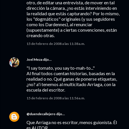
otro, de editar una entrevista, de mover en tal
dirección la cámara, ¿no estás interviniendo en
la realidad que estás capturando? Por lo mismo,
los "dogmáticos" originales (y sus seguidores
como los Dardennes), al renunciar
(supuestamente) a ciertas convenciones, están
creando otras.
15 de febrero de 2008 a las 11:38 a.m.
Joel Meza
dijo…
"I say tomato, you say to-mah-to..."
Al final todos cuentan historias, basadas en la
realidad o no. Qué ganas de ponerse etiquetas,
¿no? a'i tenemos al multicitado Arriaga, con la
escuela del escritor.
15 de febrero de 2008 a las 11:56 a.m.
@duendecallejero
dijo…
Que Arriaga no es escritor, menos guionista. Él
es AUTOR.