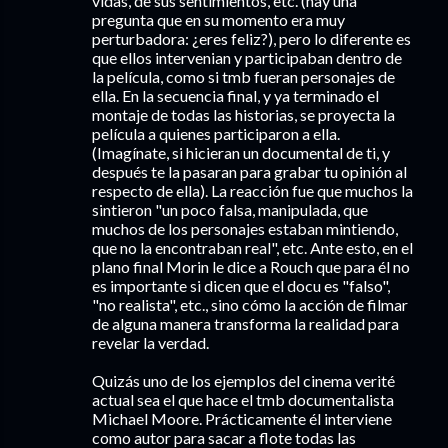
vidas, de sus sentimientos, etc. (hay una
pregunta que en su momento era muy
perturbadora: ¿eres feliz?), pero lo diferente es
que ellos intervenian y participaban dentro de
la película, como si tmb fueran personajes de
ella. En la secuencia final, y ya terminado el
montaje de todas las historias, se proyecta la
película a quienes participaron a ella.
(Imagínate, si hicieran un documental de ti, y
después te la pasaran para grabar tu opinión al
respecto de ella). La reacción fue que muchos la
sintieron "un poco falsa, manipulada, que
muchos de los personajes estaban mintiendo,
que no la encontraban real", etc. Ante esto, en el
plano final Morin le dice a Rouch que para él no
es importante si dicen que el docu es "falso",
"no realista", etc., sino cómo la acción de filmar
de alguna manera transforma la realidad para
revelar la verdad.
Quizás uno de los ejemplos del cinema verité
actual sea el que hace el tmb documentalista
Michael Moore. Prácticamente él interviene
como autor para sacar a flote todas las