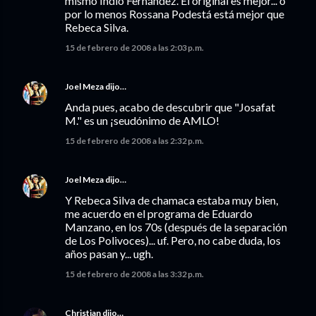
mismo Indio Fernández. El original es mejor... o
por lo menos Rossana Podestá está mejor que
Rebeca Silva.
15 de febrero de 2008 a las 2:03 p.m.
Joel Meza
dijo…
Anda pues, acabo de descubrir que "Josafat
M." es un ¡seudónimo de AMLO!
15 de febrero de 2008 a las 2:32 p.m.
Joel Meza
dijo…
Y Rebeca Silva de chamaca estaba muy bien,
me acuerdo en el programa de Eduardo
Manzano, en los 70s (después de la separación
de Los Polivoces)... uf. Pero, no cabe duda, los
años pasan y... ugh.
15 de febrero de 2008 a las 3:32 p.m.
Christian
dijo…