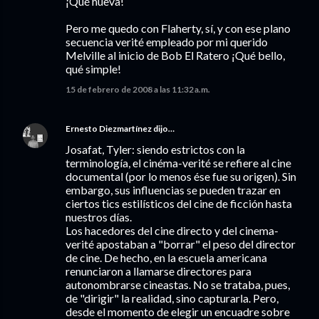
¡Qué hueva!
Pero me quedo con Flaherty, sí, y con ese plano
secuencia verité empleado por mi querido
Melville al inicio de Bob El Ratero ¡Qué bello,
qué simple!
15 de febrero de 2008 a las 11:32 a.m.
Ernesto Diezmartínez
dijo…
Josafat, Tyler: siendo estrictos con la
terminología, el cinéma-verité se refiere al cine
documental (por lo menos ése fue su origen). Sin
embargo, sus influencias se pueden trazar en
ciertos tics estilísticos del cine de ficción hasta
nuestros días.
Los hacedores del cine directo y del cinema-
verité apostaban a "borrar" el peso del director
de cine. De hecho, en la escuela americana
renunciaron a llamarse directores para
autonombrarse cineastas. No se trataba, pues,
de "dirigir" la realidad, sino capturarla. Pero,
desde el momento de elegir un encuadre sobre