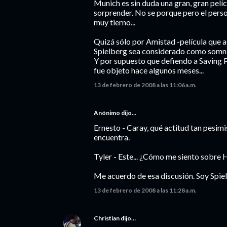
Munich es sin duda una gran, gran pelíc
sorprender. No se porque pero el perso
muy tierno...
Quizá sólo por Amistad -película que a 
Spielberg sea considerado como somníf
Y por supuesto que defiendo a Saving P
fue objeto hace algunos meses...
13 de febrero de 2008 a las 11:06 a.m.
Anónimo dijo…
Ernesto - Caray, qué actitud tan pesimi
encuentra.
Tyler - Este... ¿Cómo me siento sobre 
Me acuerdo de esa discusión. Soy Spiel
13 de febrero de 2008 a las 11:28 a.m.
Christian
dijo…