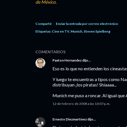
de México.
Compartir
Enviar la entrada por correo electrónico
Etiquetas:
Cine en TV
Munich
Steven Spielberg
COMENTARIOS
Paxton Hernandez
dijo…
Eso es lo que no entienden los cineasta
Y luego te encuentras a tipos como Na
distribuyan ¡los piratas! Shiaaaa...
Munich me puso a roncar. Al igual que 
12 de febrero de 2008 a las 10:07 p.m.
Ernesto Diezmartínez
dijo…