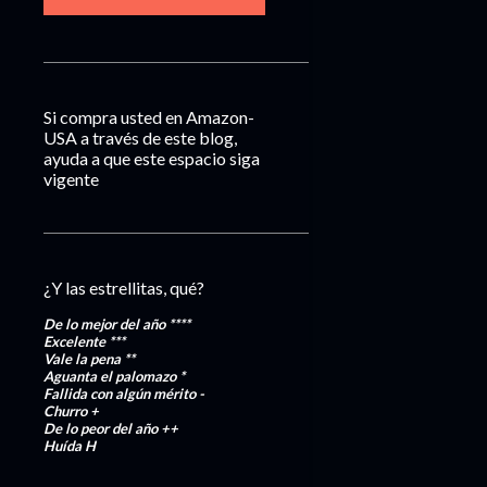
Si compra usted en Amazon-
USA a través de este blog,
ayuda a que este espacio siga
vigente
¿Y las estrellitas, qué?
De lo mejor del año
****
Excelente
***
Vale la pena
**
Aguanta el palomazo
*
Fallida con algún mérito
-
Churro
+
De lo peor del año
++
Huída
H