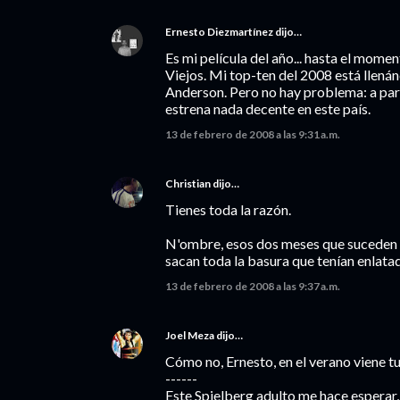
Ernesto Diezmartínez
dijo…
Es mi película del año... hasta el moment
Viejos. Mi top-ten del 2008 está llenán
Anderson. Pero no hay problema: a part
estrena nada decente en este país.
13 de febrero de 2008 a las 9:31 a.m.
Christian
dijo…
Tienes toda la razón.
N'ombre, esos dos meses que suceden a
sacan toda la basura que tenían enlatada
13 de febrero de 2008 a las 9:37 a.m.
Joel Meza
dijo…
Cómo no, Ernesto, en el verano viene t
------
Este Spielberg adulto me hace esperar,