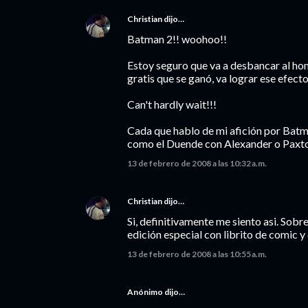
Christian
dijo…
Batman 2!! woohoo!!
Estoy seguro que va a desbancar al hom
gratis que se ganó, va lograr ese efecto
Can't hardly wait!!!
Cada que hablo de mi afición por Batma
como el Duende con Alexander o Paxto
13 de febrero de 2008 a las 10:32 a.m.
Christian
dijo…
Si, definitivamente me siento asi. Sob
edición especial con librito de comic y
13 de febrero de 2008 a las 10:55 a.m.
Anónimo dijo…