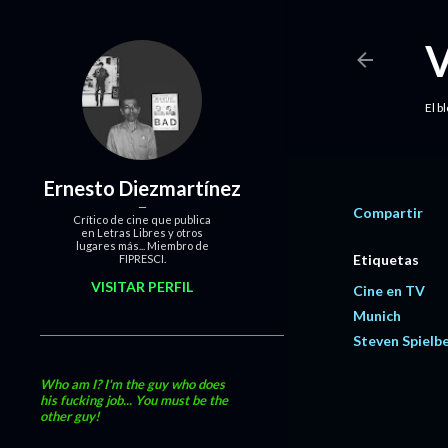
El b
Ernesto Diezmartínez
Compartir
Crítico de cine que publica
en Letras Libres y otros
lugares más... Miembro de
Etiquetas
FIPRESCI.
VISITAR PERFIL
Cine en TV
Munich
Steven Spielb
Who am I? I'm the guy who does
his fucking job... You must be the
other guy!