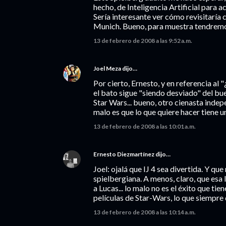
hecho, de Inteligencia Artificial para a
Sería interesante ver cómo revisitarí
Munich. Bueno, para muestra tendremo
13 de febrero de 2008 a las 9:52 a.m.
Joel Meza
dijo…
Por cierto, Ernesto, y en referencia al "
el bato sigue "siendo desviado" del bu
Star Wars... bueno, otro cienasta inde
malo es que lo que quiere hacer tiene u
13 de febrero de 2008 a las 10:01 a.m.
Ernesto Diezmartínez
dijo…
Joel: ojalá que IJ 4 sea divertida. Y que
spielbergiana. A menos, claro, que esa l
a Lucas... lo malo no es el éxito que tie
películas de Star-Wars, lo que siempre q
13 de febrero de 2008 a las 10:14 a.m.