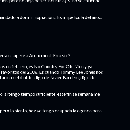
ién, pero no deja de ser industria). Si no se entiende
andado a dormir Expiación... Es mi película del año...
erson supere a Atonement, Ernesto?
mos en febrero, es No Country For Old Men y ya
favoritos del 2008. Es cuando Tommy Lee Jones nos
el arma del diablo, digo de Javier Bardem, digo de
o, si tengo tiempo suficiente, este fin se semana me
pero lo siento, hoy ya tengo ocupada la agenda para