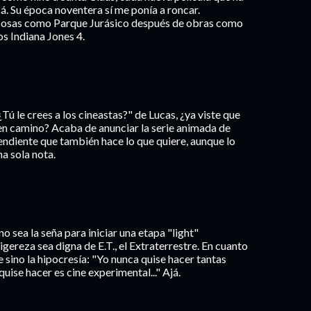
cá. Su época noventera sí me ponía a roncar.
a cosas como Parque Jurásico después de obras como
s Indiana Jones 4.
¿Tú le crees a los cineastas?" de Lucas, ¿ya viste que
en camino? Acaba de anunciar la serie animada de
pendiente que también hace lo que quiere, aunque lo
na sola nota.
 no sea la seña para iniciar una etapa "light"
igereza sea digna de E.T., el Extraterrestre. En cuanto
ne sino la hipocresía: "Yo nunca quise hacer tantas
uise hacer es cine experimental..." Ajá.