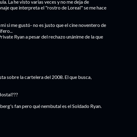
ula. La he visto varias veces y no me deja de
naje que interpreta el "rostro de Loreal" se me hace
mi si me gustó- no es justo que el cine noventero de
ero...
rivate Ryan a pesar del rechazo unánime de la que
sta sobre la cartelera del 2008. El que busca,
Hostal???
berg's fan pero qué nembutal es el Soldado Ryan.