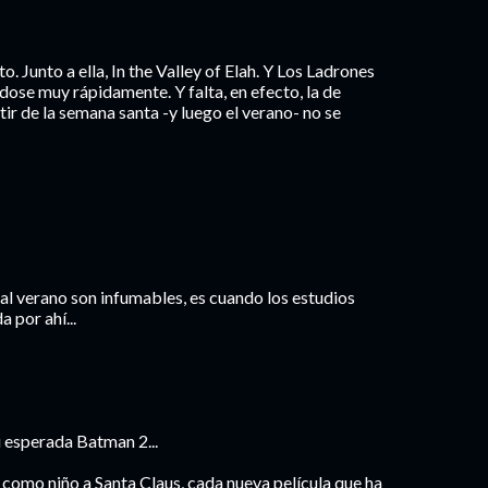
o. Junto a ella, In the Valley of Elah. Y Los Ladrones
dose muy rápidamente. Y falta, en efecto, la de
ir de la semana santa -y luego el verano- no se
l verano son infumables, es cuando los estudios
 por ahí...
u esperada Batman 2...
 como niño a Santa Claus, cada nueva película que ha