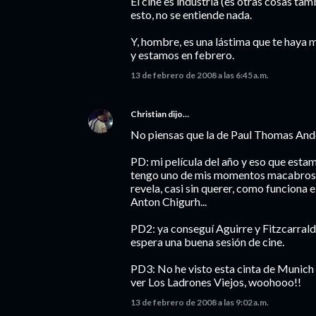
El cine es industria (es otras cosas tamb
esto, no se entiende nada.
Y, hombre, es una lástima que te haya m
y estamos en febrero.
13 de febrero de 2008 a las 6:45 a.m.
Christian
dijo…
No piensas que la de Paul Thomas And
PD: mi película del año y eso que esta
tengo uno de mis momentos macabros 
revela, casi sin querer, como funciona 
Anton Chigurh...
PD2: ya conseguí Aguirre y Fitzcarrald
espera una buena sesión de cine.
PD3: No he visto esta cinta de Munich 
ver Los Ladrones Viejos, woohooo!!
13 de febrero de 2008 a las 9:02 a.m.