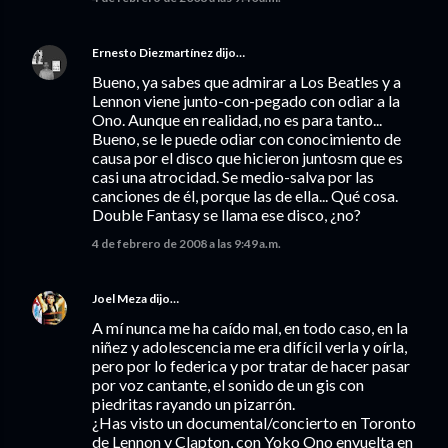
Ernesto Diezmartínez
dijo…
Bueno, ya sabes que admirar a Los Beatles y a
Lennon viene junto-con-pegado con odiar a la
Ono. Aunque en realidad, no es para tanto...
Bueno, se le puede odiar con conocimiento de
causa por el disco que hicieron juntosm que es
casi una atrocidad. Se medio-salva por las
canciones de él, porque las de ella... Qué cosa.
Double Fantasy se llama ese disco, ¿no?
4 de febrero de 2008 a las 9:49 a.m.
Joel Meza
dijo…
A mí nunca me ha caído mal, en todo caso, en la
niñez y adolescencia me era difícil verla y oírla,
pero por lo federica y por tratar de hacer pasar
por voz cantante, el sonido de un gis con
piedritas rayando un pizarrón.
¿Has visto un documental/concierto en Toronto
de Lennon y Clapton, con Yoko Ono envuelta en