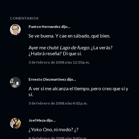
COMENTARIOS
Paxton Hernandez
dijo…
Se ve buena. Y cae en sábado, qué bien.
Ayer me chuté
Lago de fuego
. ¿La verás?
¿Habrá reseña? Di que sí.
3 de febrero de 2008 a las 12:30 p.m.
Ernesto Diezmartínez
dijo…
A ver si me alcanza el tiempo, pero creo que sí y
sí.
3 de febrero de 2008 a las 4:02 p.m.
Joel Meza
dijo…
¿Yoko Ono, ni modo? ¿?
4 de febrero de 2008 a las 9:40 a.m.