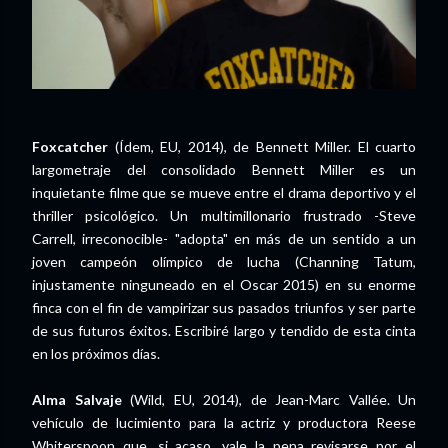
Foxcatcher
(Ídem, EU, 2014), de Bennett Miller. El cuarto
largometraje del consolidado Bennett Miller es un
inquietante filme que se mueve entre el drama deportivo y el
thriller psicológico. Un multimillonario frustrado -Steve
Carrell, irreconocible- "adopta" en más de un sentido a un
joven campeón olímpico de lucha (Channing Tatum,
injustamente ninguneado en el Oscar 2015) en su enorme
finca con el fin de vampirizar sus pasados triunfos y ser parte
de sus futuros éxitos. Escribiré largo y tendido de esta cinta
en los próximos días.
Alma Salvaje
(Wild, EU, 2014), de Jean-Marc Vallée. Un
vehículo de lucimiento para la actriz y productora Reese
Whiterspoon que, si acaso, vale la pena revisarse por el