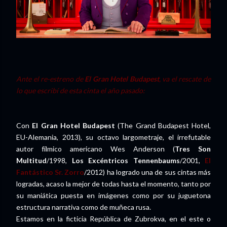
Ante el re-estreno de
El Gran Hotel Budapest
, va el rescate de
lo que escribí de esta cinta el año pasado:
Con
El Gran Hotel Budapest
(The Grand Budapest Hotel,
EU-Alemania, 2013), su octavo largometraje, el irrefutable
autor fílmico americano Wes Anderson (
Tres Son
Multitud
/1998,
Los Excéntricos Tennenbaums
/2001,
El
Fantástico Sr. Zorro
/2012) ha logrado una de sus cintas más
logradas, acaso la mejor de todas hasta el momento, tanto por
su maniática puesta en imágenes como por su juguetona
estructura narrativa como de muñeca rusa.
Estamos en la ficticia República de Zubrokva, en el este o