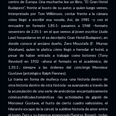
centro de Europa. Una muchacha lee un libro, “El Gran Hotel
Budapest”, frente al busto de su autor, a quien luego vemos,
interpretado por Tom Wilkinson, contar frente a la cámara
cómo llegó a escribir esa novela. Así, de 1985 –y con el
encuadre en formato 1.85:1- pasamos a 1968 –formato
sesentero de 2.35:1- en el que vemos al joven escritor (Jude
Law) hospedarse en el ya decrépito Gran Hotel Budapest, en
donde conoce al anciano dueño, Zero Moustafa (F. Murray
Abraham), quien le platica cómo llegó a heredar el hotel, a
pesar de haber entrado a trabajar como botones (Tony
Revolori) en 1932 –ahora el formato es el académico, de
1.33:1-, siempre a las órdenes del
concierge
Monsieur
Gustave (antológico Ralph Fiennes).
La trama en forma de muñeca rusa -una historia dentro de
otra historia dentro de otra historia- va avanzando a través de
la acumulación de una serie de anécdotas encantadoramente
cómicas/ridículas/románticas –las actividades de gigoló de
Monsieur Gustave, el hurto de cierto cuadro valiosísimo, el
hilarante escape de la cárcel, la sublime historia de amor entre
el joven Zero y su ingenua enamorada (Saoirse Ronan)-, todas