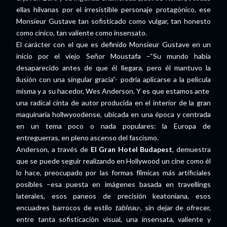
ellas hilvanas por el irresistible personaje protagónico, ese
Monsieur Gustave tan sofisticado como vulgar, tan honesto
como cínico, tan valiente como insensato.
El carácter con el que es definido Monsieur Gustave en un
inicio por el viejo Señor Moustafa –“Su mundo había
desaparecido antes de que él llegara, pero él mantuvo la
ilusión con una singular gracia”- podría aplicarse a la película
misma y a su hacedor, Wes Anderson. Y es que estamos ante
una radical cinta de autor producida en el interior de la gran
maquinaria hollwyoodense, ubicada en una época y centrada
en un tema poco o nada populares: la Europa de
entreguerras, en pleno ascenso del fascismo.
Anderson, a través de
El Gran Hotel Budapest
, demuestra
que se puede seguir realizando en Hollywood un cine como él
lo hace, preocupado por las formas fílmicas más artificiales
posibles –esa puesta en imágenes basada en travellings
laterales, esos paneos de precisión keatoniana, esos
encuadres barrocos de estilo
tableau
-, sin dejar de ofrecer,
entre tanta sofisticación visual, una insensata, valiente y