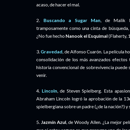
acaso, de hacer el mal.
2.
Buscando a Sugar Man
, de Malik B
tramposamente como una cinta de búsqueda, i
¿No fue hecho
Nanook el Esquimal
(Flaherty, 
3.
Gravedad
, de Alfonso Cuarón. La película 
consolidación de los más avanzados efectos t
historia convencional de sobrevivencia puede s
venir.
4.
Lincoln
, de Steven Spielberg. Esta apasio
Abraham Lincoln logró la aprobación de la 13e
spielbergiana sobre un padre (¿de la nación?) y s
5.
Jazmín Azul
, de Woody Allen. ¿La mejor pel
que sí estoy seguro es que presume una de las 