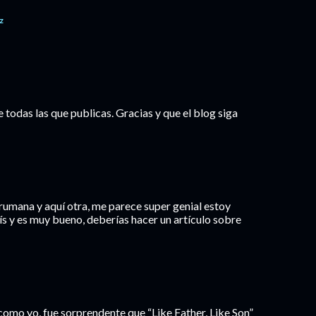
z
e todas las que publicas. Gracias y que el blog siga
a rumana y aquí otra, me parece super genial estoy
s y es muy bueno, deberías hacer un artículo sobre
omo yo, fue sorprendente que “Like Father, Like Son”