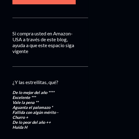
Si compra usted en Amazon-
USA a través de este blog,
ayuda a que este espacio siga
vigente
¿Y las estrellitas, qué?
De lo mejor del año
****
Excelente
***
Vale la pena
**
Aguanta el palomazo
*
Fallida con algún mérito
-
Churro
+
De lo peor del año
++
Huída
H