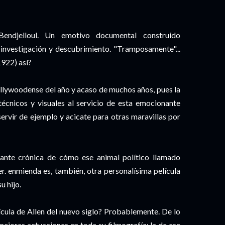
endjelloul. Un emotivo documental construido
nvestigación y descubrimiento. "Tramposamente"...
1922) así?
hollywoodense del año y acaso de muchos años, pues la
écnicos y visuales al servicio de esta emocionante
ervir de ejemplo y acicate para otras maravillas por
nante crónica de cómo ese animal político llamado
r. enmienda es, también, otra personalísima película
u hijo.
ícula de Allen del nuevo siglo? Probablemente. De lo
mejores actuaciones en toda su filmografía: la de ese