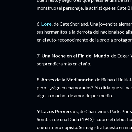
monstruo (el personaje, la actriz) que es Cate B
6.
Lore
, de Cate Shorland. Una jovencita alemana
sus hermanitos a la derrota del nacionalsociali
en el auto-reconocimento de la propia protagon
7.
Una Noche en el Fin del Mundo
, de Edgar
sorprendiera más en el año.
8.
Antes de la Medianoche
, de Richard Linklat
pero... ¿siguen enamorados? Yo diría que sí: na
algo -o mucho- de amor de por medio.
9.
Lazos Perversos
, de Chan-wook Park. Por s
Sombra de una Duda (1943)- cubre el debut ho
que un mero copista. Su magistral puesta en im