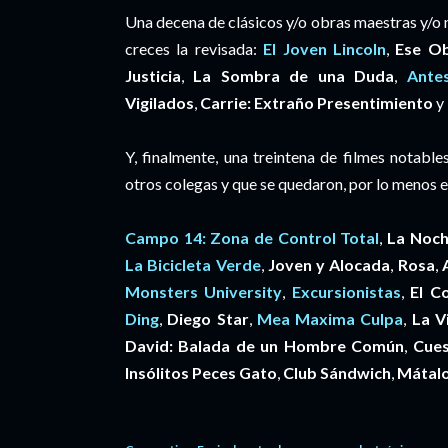
Una decena de clásicos y/o obras maestras y/o m
creces la revisada:
El Joven Lincoln
,
Ese Ob
Justicia
,
La Sombra de una Duda
,
Ante
Vigilados
,
Carrie: Extraño Presentimiento
y
Y, finalmente, una treintena de filmes notabl
otros colegas y que se quedaron, por lo menos en m
Campo 14: Zona de Control Total
,
La Noc
La Bicicleta Verde
,
Joven y Alocada
,
Rosa
,
Monsters University
,
Excursionistas
,
El C
Ding
,
Diego Star
,
Mea Maxima Culpa
,
La V
David: Balada de un Hombre Común
,
Cues
Insólitos Peces Gato
,
Club Sándwich
,
Mátal