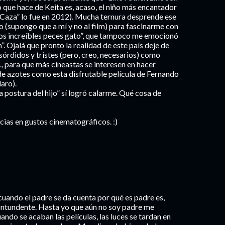
o que hace de Keita es, acaso, el niño más encantador
a Caza” lo fue en 2012). Mucha ternura desprende ese
go (supongo que a mí y no al film) para fascinarme con
“Los increíbles peces gato”, que tampoco me emocionó
”. Ojalá que pronto la realidad de este país deje de
 sórdidos y tristes (pero, creo, necesarios) como
tc., para que más cineastas se interesen en hacer
 de azotes como esta disfrutable película de Fernando
laro).
a postura del hijo” sí logró calarme. Qué cosa de
ncias en gustos cinematográficos. :)
uando el padre se da cuenta por qué es padre es,
ontundente. Hasta yo que aún no soy padre me
do se acaban las películas, las luces se tardan en