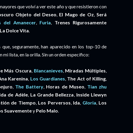
ayores que volví a ver este año y que resistieron con
scuro Objeto del Deseo
,
El Mago de Oz
,
Será
s del Amanecer
,
Furia
,
Trenes Rigurosamente
La Dolce Vita
.
es que, seguramente, han aparecido en los top-10 de
i lista, en la orilla. Sin un orden específico:
he Más Oscura
,
Blancanieves
,
Miradas Múltiples
,
Ana Karenina
,
Los Guardianes
,
The Act of Killing
,
onjuro
,
The Battery
,
Horas de Museo
,
Tian zhu
ida de Adèle
,
La Grande Bellezza
,
Inside Llewyn
tión de Tiempo
,
Los Perversos
,
Ida
,
Gloria
,
Los
os Suavemente
y
Pelo Malo
.