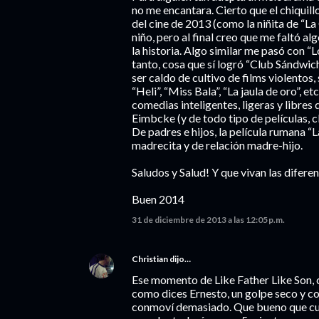
no me encantara. Cierto que el chiquill
del cine de 2013 (como la niñita de “L
niño, pero al final creo que me faltó al
la historia. Algo similar me pasó con 
tanto, cosa que sí logró “Club Sándwich
ser caldo de cultivo de films violentos,
“Heli”, “Miss Bala”, “La jaula de oro”, e
comedias inteligentes, ligeras y libres
Eimbcke (y de todo tipo de películas, c
De padres e hijos, la película rumana “L
madrecita y de relación madre-hijo.
Saludos y Salud! Y que vivan las difere
Buen 2014
31 de diciembre de 2013 a las 12:05 p.m.
Christian
dijo…
Ese momento de Like Father Like Son, c
como dices Ernesto, un golpe seco y c
conmoví demasiado. Que bueno que cuan