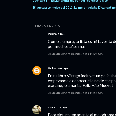
Compartir
Enviar la entrada por correo electrónico
Etiquetas:
Lo mejor del 2013
Lo mejor del año Diezmartine
COMENTARIOS
Pedro dijo…
Como siempre, tu lista es mi favorita d
por muchos años más.
31 de diciembre de 2013 a las 11:24 a.m.
Unknown
dijo…
En tu libro Vértigo incluyes un películ
empezando a conocer el cine de ese paí
ese cine, lo amaría. ¡Feliz Año Nuevo!
31 de diciembre de 2013 a las 11:58 a.m.
marichuy
dijo…
Para alguien tan adepta al melodrama c