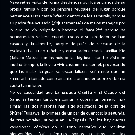
Nagase) es visto de forma desdeñosa por los ancianos de su
propia familia y por los señores feudales del lugar porque
pertenece a una casta inferior dentro de los samuráis, porque
su padre fue acusado (¿injustamente?) de malos manejos por
lo que se vio obligado a hacerse el
hara-kiri
, porque ha
permanecido soltero cuando todos a su alrededor se han
casado y, finalmente, porque después de rescatar de la
esclavitud a su entrañable y encantadora criada familiar Kie
(Takako Matsu, con las más bellas lágrimas que he visto en
mucho tiempo), la lleva a vivir castamente con él, provocando
que las malas lenguas se escandalicen, señalando que un
samurái ha tomado como amante a una mujer pobre y de una
casta tan inferior.
No es casualidad que
La Espada Oculta
y
El Ocaso del
Samurái
tengan tanto en común y cubran un terreno muy
similar: las dos historias han sido adaptadas de la obra de
Shûhei Fujisawa -la primera de un par de cuentos; la segunda,
de tres novelas-, aunque en
La Espada Oculta
hay ciertas
variaciones cómicas en el tono narrativo que resultan
bienvenidas. Así, mientras somos testigos de las