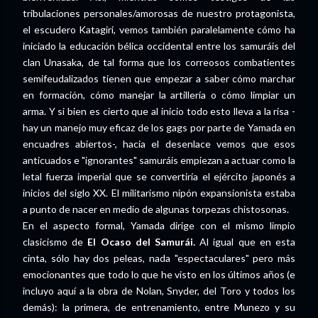
tribulaciones personales/amorosas de nuestro protagonista,
el escudero Katagiri, vemos también paralelamente cómo ha
iniciado la educación bélica occidental entre los samuráis del
clan Unasaka, de tal forma que los correosos combatientes
semifeudalizados tienen que empezar a saber cómo marchar
en formación, cómo manejar la artillería o cómo limpiar un
arma. Y si bien es cierto que al inicio todo esto lleva a la risa -
hay un manejo muy eficaz de los gags por parte de Yamada en
encuadres abiertos-, hacia el desenlace vemos que esos
anticuados e "ignorantes" samuráis empiezan a actuar como la
letal fuerza imperial que se convertiría el ejército japonés a
inicios del siglo XX. El militarismo nipón expansionista estaba
a punto de nacer en medio de algunas torpezas chistosonas.
En el aspecto formal, Yamada dirige con el mismo limpio
clasicismo de
El Ocaso del Samurái.
Al igual que en esta
cinta, sólo hay dos peleas, nada "espectaculares" pero más
emocionantes que todo lo que he visto en los últimos años (e
incluyo aquí a la obra de Nolan, Snyder, del Toro y todos los
demás): la primera, de entrenamiento, entre Munezo y su