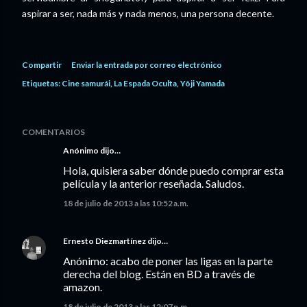
aspirar a ser, nada más y nada menos, una persona decente.
Compartir
Enviar la entrada por correo electrónico
Etiquetas:
Cine samurái
La Espada Oculta
Yôji Yamada
COMENTARIOS
Anónimo dijo…
Hola, quisiera saber dónde puedo comprar esta
película y la anterior reseñada. Saludos.
18 de julio de 2013 a las 10:52 a.m.
Ernesto Diezmartínez
dijo…
Anónimo: acabo de poner las ligas en la parte
derecha del blog. Están en BD a través de
amazon.
18 de julio de 2013 a las 12:07 p.m.