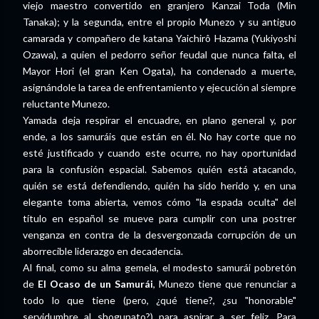
viejo maestro convertido en granjero Kanzai Toda (Min
Tanaka); y la segunda, entre el propio Munezo y su antiguo
camarada y compañero de katana Yaichirô Hazama (Yukiyoshi
Ozawa), a quien el pedorro señor feudal que nunca falta, el
Mayor Hori (el gran Ken Ogata), ha condenado a muerte,
asignándole la tarea de enfrentamiento y ejecución al siempre
reluctante Munezo.
Yamada deja respirar el encuadre, en plano general y, por
ende, a los samuráis que están en él. No hay corte que no
esté justificado y cuando este ocurre, no hay oportunidad
para la confusión espacial. Sabemos quién está atacando,
quién se está defendiendo, quién ha sido herido y, en una
elegante toma abierta, vemos cómo "la espada oculta" del
título en español se mueve para cumplir con una postrer
venganza en contra de la desvergonzada corrupción de un
aborrecible liderazgo en decadencia.
Al final, como su alma gemela, el modesto samurái pobretón
de
El Ocaso de un Samurái
, Munezo tiene que renunciar a
todo lo que tiene (pero, ¿qué tiene?, ¿su "honorable"
servidumbre al shogunato?) para aspirar a ser feliz. Para