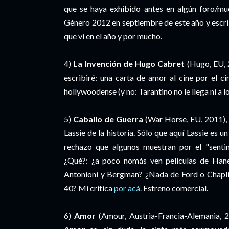
que se haya exhibido antes en algún foro/mu
Género 2012 en septiembre de este año y escri
que vi en el año y por mucho.
4)
La Invención de Hugo Cabret
(Hugo, EU, 2
escribiré: una carta de amor al cine por el c
hollywoodense (y no: Tarantino no le llega ni a l
5)
Caballo de Guerra
(War Horse, EU, 2011), 
Lassie de la historia. Sólo que aquí Lassie es 
rechazo que algunos muestran por el "senti
¿Qué?: ¿a poco nomás ven películas de Han
Antonioni y Bergman? ¿Nada de Ford o Chapli
40? Mi crítica
por acá.
Estreno comercial.
6)
Amor
(Amour, Austria-Francia-Alemania, 