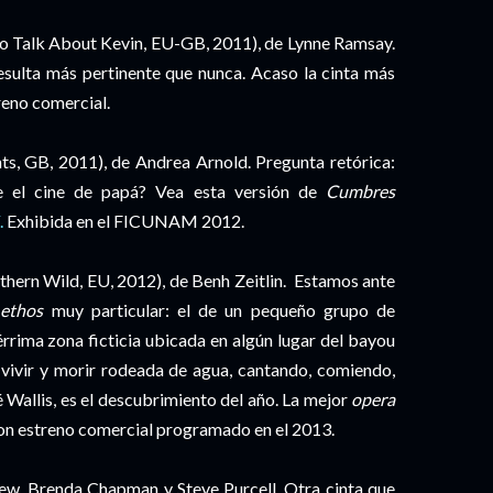
 Talk About Kevin, EU-GB, 2011), de Lynne Ramsay.
 resulta más pertinente que nunca. Acaso la cinta más
eno comercial.
s, GB, 2011), de Andrea Arnold. Pregunta retórica:
te el cine de papá? Vea esta versión de
Cumbres
.
Exhibida en el FICUNAM 2012.
thern Wild, EU, 2012), de Benh Zeitlin. Estamos ante
n
ethos
muy particular: el de un pequeño grupo de
érrima zona ficticia ubicada en algún lugar del bayou
 vivir y morir rodeada de agua, cantando, comiendo,
 Wallis, es el descubrimiento del año. La mejor
opera
on estreno comercial programado en el 2013.
w, Brenda Chapman y Steve Purcell. Otra cinta que