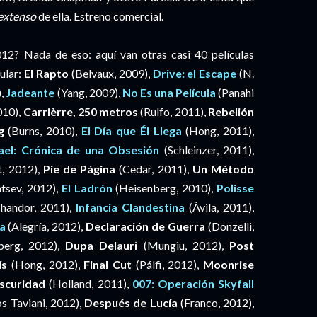
 extenso
de ella. Estreno comercial.
2012? Nada de eso: aquí van otras casi 40 películas
cular:
El Rapto
(Belvaux, 2009),
Drive: el Escape
(N.
),
Jadeante
(Yang, 2009),
No Es una Película
(Panahi
010),
Carrièrre, 250 metros
(Rulfo, 2011),
Rebelión
ng
(Burns, 2010),
El Día que Él Llega
(Hong, 2011),
ael: Crónica de una Obsesión
(Schleinzer, 2011),
, 2012),
Pie de Página
(Cedar, 2011),
Un Método
tsev, 2012),
El Ladrón
(Heisenberg, 2010),
Polisse
handor, 2011),
Infancia Clandestina
(Ávila, 2011),
a
(Alegría, 2012),
Declaración de Guerra
(Donzelli,
berg, 2012),
Dupa Delauri
(Mungiu, 2012),
Post
ís
(Hong, 2012),
Final Cut
(Pálfi, 2012),
Moonrise
scuridad
(Holland, 2011),
007: Operación Skyfall
s Taviani, 2012),
Después de Lucía
(Franco, 2012),