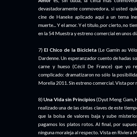
Amor
es, sin duda, la cinta más conmovedo
devastadoramente conmovedora, si usted quier
cine de Haneke aplicado aquí a un tema inevi
muerte... Y el amor. Y el título, por cierto, no 
en la 54 Muestra y estreno comercial en unos dí
7)
El Chico de la Bicicleta
(Le Gamin au Vélo,
Dardenne. Un esperanzador cuento de hadas sob
carne y hueso (Cécil De France) que yo r
complicado: dramatizaron no sólo la posibilida
Morelia 2011. Sin estreno comercial. Vista por
8)
Una Vida sin Principios
(Dyut Meng Gam, Ho
realizado una de las cintas claves de este tiem
que la bolsa de valores baja y sube misterio
pagamos los platos rotos. Al final, por supu
ninguna moraleja al respecto. Vista en Riviera