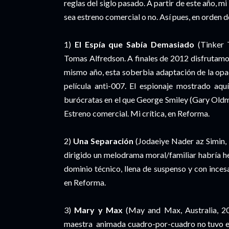
reglas del siglo pasado. A partir de este año, mi
sea estreno comercial o no. Así pues, en orden d
1)
El Espía que Sabía Demasiado
(Tinker T
Tomas Alfredson. A finales de 2012 disfrutamo
mismo año, esta soberbia adaptación de la opa
película anti-007. El espionaje mostrado aqu
burócratas en el que George Smiley (Gary Oldman
Estreno comercial. Mi crítica, en Reforma.
2)
Una Separación
(
Jodaeiye Nader az Simin, 
dirigido un melodrama moral/familiar habría h
dominio técnico, llena de suspenso y con incesa
en Reforma.
3)
Mary y Max
(May and Max, Australia, 20
maestra animada cuadro-por-cuadro no tuvo e