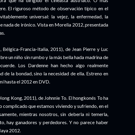
ra que ha dirigido el cineasta austriaco. O más
e. El riguroso método de observación típico en el
tablemente universal: la vejez, la enfermedad, la
tiene nada de irónico. Vista en Morelia 2012, presentada
as.
 Bélgica-Francia-Italia, 2011), de Jean Pierre y Luc
re un niño sin rumbo y la más bella hada madrina de
ecuerde. Los Dardenne han hecho algo realmente
d de la bondad, sino la necesidad de ella. Estreno en
 mí hasta el 2012 en DVD.
ng Kong, 2011), de Johnnie To. El hongkonés To ha
po complicado que estamos viviendo y sufriendo, en el
samente, mientras nosotros, sin deberla ni temerla,
esto, hay ganadores y perdedores. Y no parece haber
 Maya 2012.