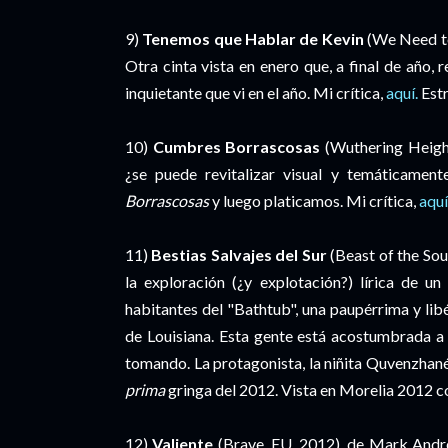
9)
Tenemos que Hablar de Kevin
(We Need to
Otra cinta vista en enero que, a final de año,
inquietante que vi en el año. Mi crítica,
aquí.
Estr
10)
Cumbres Borrascosas
(Wuthering Height
¿se puede revitalizar visual y temáticamen
Borrascosas
y luego platicamos. Mi crítica,
aquí
11)
Bestias Salvajes del Sur
(Beast of the Sou
la exploración (¿y explotación?) lírica de u
habitantes del "Bathtub", una paupérrima y lib
de Louisiana. Esta gente está acostumbrada a
tomando. La protagonista, la niñita Quvenzhané
prima
gringa del 2012. Vista en Morelia 2012 c
12)
Valiente
(Brave, EU, 2012), de Mark Andre