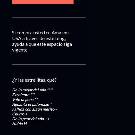
Si compra usted en Amazon-
USA a través de este blog,
ayuda a que este espacio siga
vigente
¿Y las estrellitas, qué?
De lo mejor del año
****
Excelente
***
Vale la pena
**
Aguanta el palomazo
*
Fallida con algún mérito
-
Churro
+
De lo peor del año
++
Huída
H