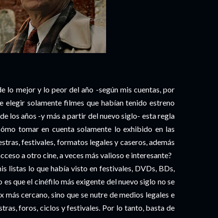
 de lo mejor y lo peor del año -según mis cuentas, por
de elegir solamente filmes que habían tenido estreno
e los años -y más a partir del nuevo siglo- esta regla
cómo tomar en cuenta solamente lo exhibido en las
stras, festivales, formatos legales y caseros, además
acceso a otro cine, a veces más valioso e interesante?
 listas lo que había visto en festivales, DVDs, BDs,
o es que el cinéfilo más exigente del nuevo siglo no se
x más cercano, sino que se nutre de medios legales e
ras, foros, ciclos y festivales. Por lo tanto, basta de