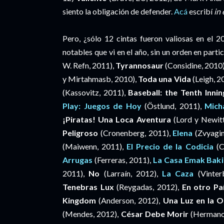
siento la obligación de defender.
Acá
escribí
in
Pero, ¿sólo 12 cintas fueron valiosas en el 
notables que vi en el año, sin un orden en parti
W. Refn, 2011),
Tyrannosaur
(Considine, 2010
y Mirtahmasb, 2010),
Toda una Vida
(Leigh, 2
(Kassovitz, 2011),
Baseball: the Tenth Inni
Play: Juegos de Hoy
(Östlund, 2011),
Mich
¡Piratas! Una Loca Aventura
(Lord y Newitt
Peligroso
(Cronenberg, 2011),
Elena
(Zvyagin
(Maiwenn, 2011),
El Precio de la Codicia
(C
Arrugas
(Ferreras, 2011),
La Casa Emak Baki
2011),
No
(Larraín, 2012),
La Caza
(Vinter
Tenebras Lux
(Reygadas, 2012),
En otro Pa
Kingdom
(Anderson, 2012),
Una Luz en la O
(Mendes, 2012),
César Debe Morir
(Hermano