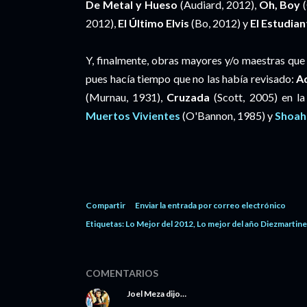
De Metal y Hueso
(Audiard, 2012),
Oh, Boy
(
2012),
El Último Elvis
(Bo, 2012) y
El Estudia
Y, finalmente, obras mayores y/o maestras que 
pues hacía tiempo que no las había revisado:
A
(Murnau, 1931),
Cruzada
(Scott, 2005) en la 
Muertos Vivientes
(O'Bannon, 1985) y
Shoah
Compartir
Enviar la entrada por correo electrónico
Etiquetas:
Lo Mejor del 2012
Lo mejor del año Diezmartin
COMENTARIOS
Joel Meza
dijo…