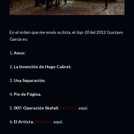
En el orden que me envío su lista, el
top-10
del 2012 Gustavo
García es:
1.
Amor.
2.
La Invención de Hugo Cabret.
3.
Una Separación.
4.
Pie de Página.
5.
007: Operación Skyfall.
Mi crítica,
aquí.
6.
El Artista.
Mi crítica,
aquí.