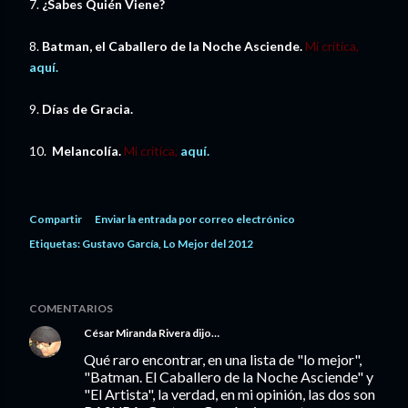
7.
¿Sabes Quién Viene?
8.
Batman, el Caballero de la Noche Asciende.
Mi crítica,
aquí.
9.
Días de Gracia.
10.
Melancolía.
Mi crítica,
aquí.
Compartir
Enviar la entrada por correo electrónico
Etiquetas:
Gustavo García
Lo Mejor del 2012
COMENTARIOS
César Miranda Rivera
dijo…
Qué raro encontrar, en una lista de "lo mejor",
"Batman. El Caballero de la Noche Asciende" y
"El Artista", la verdad, en mi opinión, las dos son