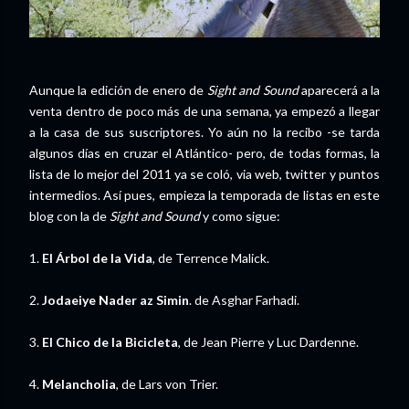
Aunque la edición de enero de
Sight and Sound
aparecerá a la
venta dentro de poco más de una semana, ya empezó a llegar
a la casa de sus suscriptores. Yo aún no la recibo -se tarda
algunos días en cruzar el Atlántico- pero, de todas formas, la
lista de lo mejor del 2011 ya se coló, via web, twitter y puntos
intermedios. Así pues, empieza la temporada de listas en este
blog con la de
Sight and Sound
y como sigue:
1.
El Árbol de la Vida
, de Terrence Malick.
2.
Jodaeiye Nader az Simin
. de Asghar Farhadi.
3.
El Chico de la Bicicleta
, de Jean Pierre y Luc Dardenne.
4.
Melancholia
, de Lars von Trier.