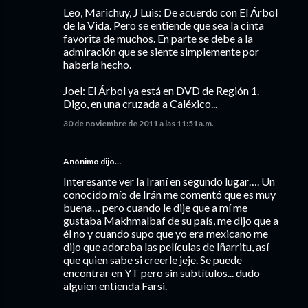
Leo, Marichuy, J Luis: De acuerdo con El Árbol
de la Vida. Pero se entiende que sea la cinta
favorita de muchos. En parte se debe a la
admiración que se siente simplemente por
haberla hecho.
Joel: El Árbol ya está en DVD de Región 1.
Digo, en una cruzada a Caléxico...
30 de noviembre de 2011 a las 11:51 a.m.
Anónimo dijo…
Interesante ver la Iraní en segundo lugar…. Un
conocido mío de Irán me comentó que es muy
buena… pero cuando le dije que a mí me
gustaba Makhmalbaf de su país, me dijo que a
él no y cuando supo que yo era mexicano me
dijo que adoraba las películas de Iñarritu, así
que quien sabe si creerle jeje. Se puede
encontrar en YT pero sin subtítulos... dudo
alguien entienda Farsi.