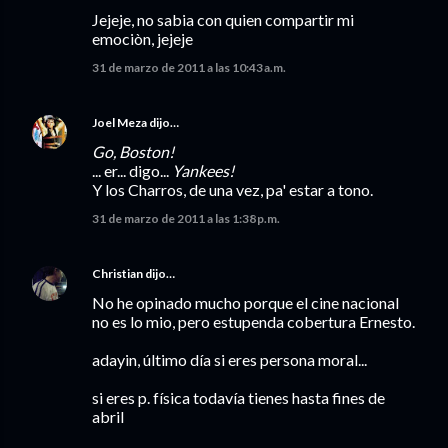
Jejeje, no sabia con quien compartir mi
emociòn, jejeje
31 de marzo de 2011 a las 10:43 a.m.
Joel Meza
dijo…
Go, Boston!
... er... digo...
Yankees!
Y los Charros, de una vez, pa' estar a tono.
31 de marzo de 2011 a las 1:38 p.m.
Christian
dijo…
No he opinado mucho porque el cine nacional
no es lo mio, pero estupenda cobertura Ernesto.
adayin, último día si eres persona moral...
si eres p. física todavía tienes hasta fines de
abril