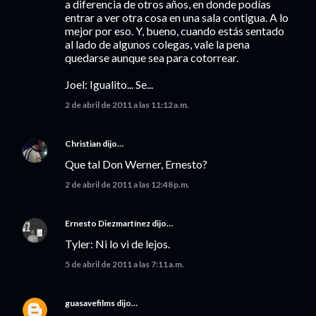
a diferencia de otros años, en donde podías
entrar a ver otra cosa en una sala contigua. A lo
mejor por eso. Y, bueno, cuando estás sentado
al lado de algunos colegas, vale la pena
quedarse aunque sea para cotorrear.
Joel: Igualito... Se...
2 de abril de 2011 a las 11:12 a.m.
Christian
dijo…
Que tal Don Werner, Ernesto?
2 de abril de 2011 a las 12:48 p.m.
Ernesto Diezmartínez
dijo…
Tyler: Ni lo vi de lejos.
5 de abril de 2011 a las 7:11 a.m.
guasavefilms
dijo…