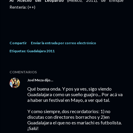
Al Acecho del Leopardo
(México, 2011), de Enrique
Rentería: (++)
Compartir
Enviar la entrada por correo electrónico
Etiquetas:
Guadalajara 2011
COMENTARIOS
Joel Meza
dijo…
Qué buena onda. Y pos ya ves, sigo viendo
Guadalajara como un sueño guajiro... Por acá va
a haber un festival en Mayo, a ver qué tal.
Y como siempre, dos recordatorios: 1) no
discutas con directores borrachos y 2)en
Guadalajara el que no es mariachi es futbolista.
¡Salú!