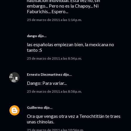
habitación individual. Esta vez no, sin
embargo... Pero no es la Chapoy... Ni
Faburichis... Espero...
25 de marzo de 2011 a las 1:14 p.m.
dango dijo…
las españolas empiezan bien, la mexicana no
tanto :S
25 de marzo de 2011 a las 8:54 p.m.
Ernesto Diezmartínez
dijo…
Dango: Para variar...
25 de marzo de 2011 a las 8:58 p.m.
Guillermo
dijo…
Ora que vengas otra vez a Tenochtitlán te traes
unas chinolas.
25 de marzo de 2011 a las 10:56 p.m.