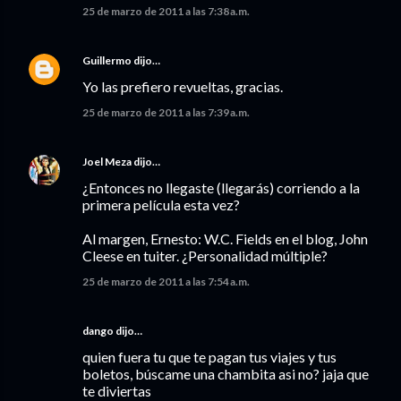
25 de marzo de 2011 a las 7:38 a.m.
Guillermo
dijo…
Yo las prefiero revueltas, gracias.
25 de marzo de 2011 a las 7:39 a.m.
Joel Meza
dijo…
¿Entonces no llegaste (llegarás) corriendo a la
primera película esta vez?
Al margen, Ernesto: W.C. Fields en el blog, John
Cleese en tuiter. ¿Personalidad múltiple?
25 de marzo de 2011 a las 7:54 a.m.
dango dijo…
quien fuera tu que te pagan tus viajes y tus
boletos, búscame una chambita asi no? jaja que
te diviertas