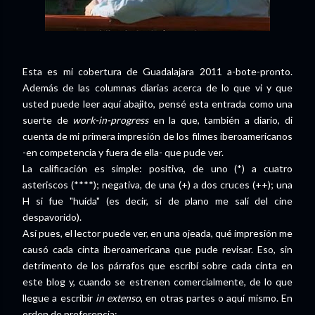
Esta es mi cobertura de Guadalajara 2011 a-bote-pronto.
Además de las columnas diarias acerca de lo que vi y que
usted puede leer aquí abajito, pensé esta entrada como una
suerte de
work-in-progress
en la que, también a diario, di
cuenta de mi primera impresión de los filmes iberoamericanos
-en competencia y fuera de ella- que pude ver.
La calificación es simple: positiva, de uno (*) a cuatro
asteriscos (****); negativa, de una (+) a dos cruces (++); una
H si fue "huída" (es decir, si de plano me salí del cine
despavorido).
Así pues, el lector puede ver, en una ojeada, qué impresión me
causó cada cinta iberoamericana que pude revisar. Eso, sin
detrimento de los párrafos que escribí sobre cada cinta en
este blog y, cuando se estrenen comercialmente, de lo que
llegue a escribir
in extenso
, en otras partes o aquí mismo. En
orden de preferencia: