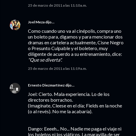
25 de marzo de 2011 a las 11:10 a.m.
Joel Meza
dijo…
Como cuando uno va al cinépolis, compra uno
un boleto para, digamos y para mencionar dos
dramas en cartelera actualmente, Cisne Negro
o Presunto Culpable y el boletero, muy
diligente de acuerdo a su entrenamiento, dice:
"Que se diverta".
25 de marzo de 2011 a las 11:19 a.m.
Ernesto Diezmartínez
dijo…
Joel: Cierto. Mala experiencia. Lo de los
directores borrachos.
(Imagínate, Cleese en el día; Fields en la noche
(o al revés). No me la acabaría).
Dango: Eeeeh... No... Nadie me paga el viaje ni
los boletos ni los viáticos. La maravilla de ser