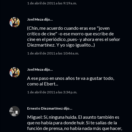
1 de abril de 2011 a las 9:19 a.m.
Joel Meza
dijo…
(Chin, me acuerdo cuando eras ese "joven
crítico de cine" -o ese morro que escribe de
cine en el periódico, pues- y ahora eres el señor
Diezmartínez. Y yo sigo igualito...)
1 de abril de 2011 a las 10:46 a.m.
Joel Meza
dijo…
A ese paso en unos años te va a gustar todo,
como al Ebert...
1 de abril de 2011 a las 3:34 p.m.
Ernesto Diezmartínez
dijo…
Miguel: Sí, ninguna huida. El asunto también es
que no había para donde huir. Si te salías de la
función de prensa, no había nada más que hacer,