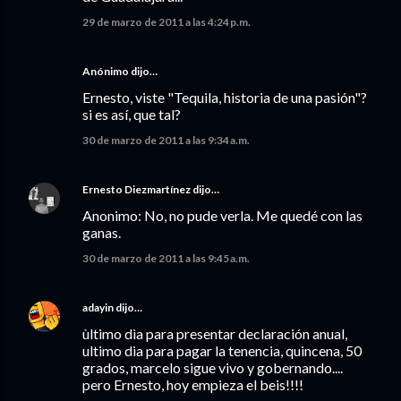
29 de marzo de 2011 a las 4:24 p.m.
Anónimo dijo…
Ernesto, viste "Tequila, historia de una pasión"?
si es así, que tal?
30 de marzo de 2011 a las 9:34 a.m.
Ernesto Diezmartínez
dijo…
Anonimo: No, no pude verla. Me quedé con las
ganas.
30 de marzo de 2011 a las 9:45 a.m.
adayin
dijo…
ùltimo dìa para presentar declaración anual,
ultimo dia para pagar la tenencia, quincena, 50
grados, marcelo sigue vivo y gobernando....
pero Ernesto, hoy empieza el beis!!!!