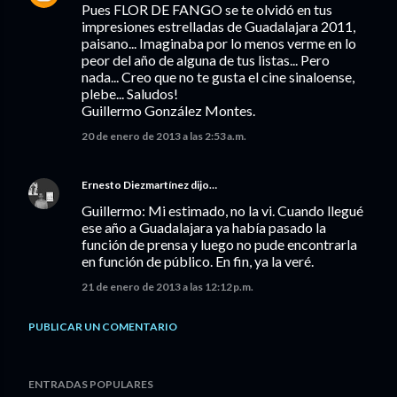
Pues FLOR DE FANGO se te olvidó en tus
impresiones estrelladas de Guadalajara 2011,
paisano... Imaginaba por lo menos verme en lo
peor del año de alguna de tus listas... Pero
nada... Creo que no te gusta el cine sinaloense,
plebe... Saludos!
Guillermo González Montes.
20 de enero de 2013 a las 2:53 a.m.
Ernesto Diezmartínez
dijo…
Guillermo: Mi estimado, no la vi. Cuando llegué
ese año a Guadalajara ya había pasado la
función de prensa y luego no pude encontrarla
en función de público. En fin, ya la veré.
21 de enero de 2013 a las 12:12 p.m.
PUBLICAR UN COMENTARIO
ENTRADAS POPULARES