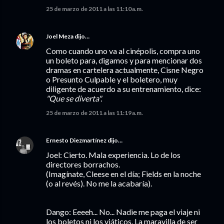
25 de marzo de 2011 a las 11:10 a.m.
Joel Meza
dijo…
Como cuando uno va al cinépolis, compra uno
un boleto para, digamos y para mencionar dos
dramas en cartelera actualmente, Cisne Negro
o Presunto Culpable y el boletero, muy
diligente de acuerdo a su entrenamiento, dice:
"Que se diverta".
25 de marzo de 2011 a las 11:19 a.m.
Ernesto Diezmartínez
dijo…
Joel: Cierto. Mala experiencia. Lo de los
directores borrachos.
(Imagínate, Cleese en el día; Fields en la noche
(o al revés). No me la acabaría).
Dango: Eeeeh... No... Nadie me paga el viaje ni
los boletos ni los viáticos. La maravilla de ser