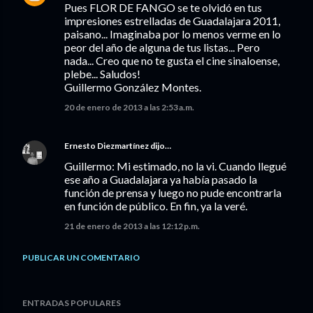
Pues FLOR DE FANGO se te olvidó en tus
impresiones estrelladas de Guadalajara 2011,
paisano... Imaginaba por lo menos verme en lo
peor del año de alguna de tus listas... Pero
nada... Creo que no te gusta el cine sinaloense,
plebe... Saludos!
Guillermo González Montes.
20 de enero de 2013 a las 2:53 a.m.
Ernesto Diezmartínez
dijo…
Guillermo: Mi estimado, no la vi. Cuando llegué
ese año a Guadalajara ya había pasado la
función de prensa y luego no pude encontrarla
en función de público. En fin, ya la veré.
21 de enero de 2013 a las 12:12 p.m.
PUBLICAR UN COMENTARIO
ENTRADAS POPULARES