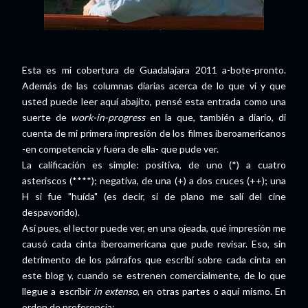
Esta es mi cobertura de Guadalajara 2011 a-bote-pronto.
Además de las columnas diarias acerca de lo que vi y que
usted puede leer aquí abajito, pensé esta entrada como una
suerte de
work-in-progress
en la que, también a diario, di
cuenta de mi primera impresión de los filmes iberoamericanos
-en competencia y fuera de ella- que pude ver.
La calificación es simple: positiva, de uno (*) a cuatro
asteriscos (****); negativa, de una (+) a dos cruces (++); una
H si fue "huída" (es decir, si de plano me salí del cine
despavorido).
Así pues, el lector puede ver, en una ojeada, qué impresión me
causó cada cinta iberoamericana que pude revisar. Eso, sin
detrimento de los párrafos que escribí sobre cada cinta en
este blog y, cuando se estrenen comercialmente, de lo que
llegue a escribir
in extenso
, en otras partes o aquí mismo. En
orden de preferencia: