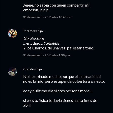
Jejeje, no sabia con quien compartir mi
emociòn, jejeje
31 de marzo de 2011 a las 10:43 a.m.
Joel Meza
dijo…
Go, Boston!
... er... digo...
Yankees!
Y los Charros, de una vez, pa' estar a tono.
31 de marzo de 2011 a las 1:38 p.m.
Christian
dijo…
No he opinado mucho porque el cine nacional
no es lo mio, pero estupenda cobertura Ernesto.
adayin, último día si eres persona moral...
si eres p. física todavía tienes hasta fines de
abril