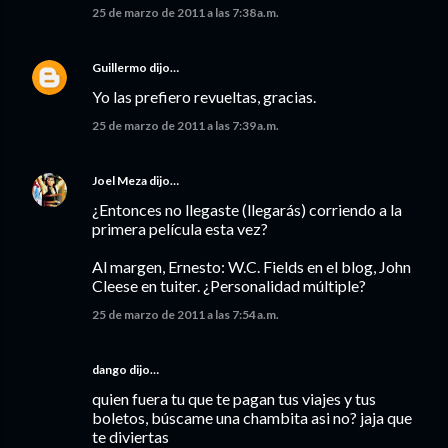
25 de marzo de 2011 a las 7:38 a.m.
Guillermo
dijo…
Yo las prefiero revueltas, gracias.
25 de marzo de 2011 a las 7:39 a.m.
Joel Meza
dijo…
¿Entonces no llegaste (llegarás) corriendo a la
primera película esta vez?
Al margen, Ernesto: W.C. Fields en el blog, John
Cleese en tuiter. ¿Personalidad múltiple?
25 de marzo de 2011 a las 7:54 a.m.
dango dijo…
quien fuera tu que te pagan tus viajes y tus
boletos, búscame una chambita asi no? jaja que
te diviertas