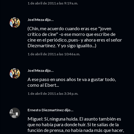
1 de abril de 2011 a las 9:19 a.m.
Joel Meza
dijo…
(Chin, me acuerdo cuando eras ese "joven
crítico de cine" -o ese morro que escribe de
cine en el periódico, pues- y ahora eres el señor
Diezmartínez. Y yo sigo igualito...)
1 de abril de 2011 a las 10:46 a.m.
Joel Meza
dijo…
A ese paso en unos años te va a gustar todo,
como al Ebert...
1 de abril de 2011 a las 3:34 p.m.
Ernesto Diezmartínez
dijo…
Miguel: Sí, ninguna huida. El asunto también es
que no había para donde huir. Si te salías de la
función de prensa, no había nada más que hacer,