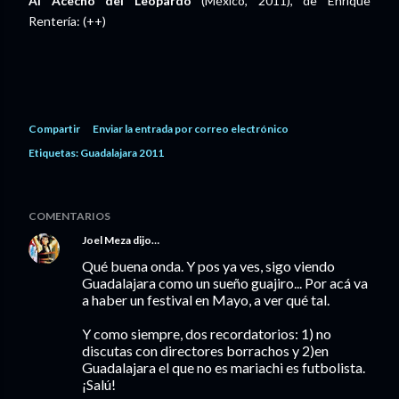
Al Acecho del Leopardo
(México, 2011), de Enrique
Rentería: (++)
Compartir
Enviar la entrada por correo electrónico
Etiquetas:
Guadalajara 2011
COMENTARIOS
Joel Meza
dijo…
Qué buena onda. Y pos ya ves, sigo viendo
Guadalajara como un sueño guajiro... Por acá va
a haber un festival en Mayo, a ver qué tal.
Y como siempre, dos recordatorios: 1) no
discutas con directores borrachos y 2)en
Guadalajara el que no es mariachi es futbolista.
¡Salú!