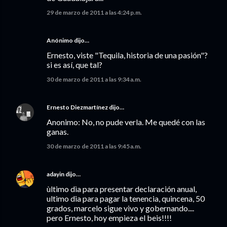
29 de marzo de 2011 a las 4:24 p.m.
Anónimo dijo…
Ernesto, viste "Tequila, historia de una pasión"?
si es así, que tal?
30 de marzo de 2011 a las 9:34 a.m.
Ernesto Diezmartínez
dijo…
Anonimo: No, no pude verla. Me quedé con las
ganas.
30 de marzo de 2011 a las 9:45 a.m.
adayin
dijo…
ùltimo dìa para presentar declaración anual,
ultimo dia para pagar la tenencia, quincena, 50
grados, marcelo sigue vivo y gobernando....
pero Ernesto, hoy empieza el beis!!!!