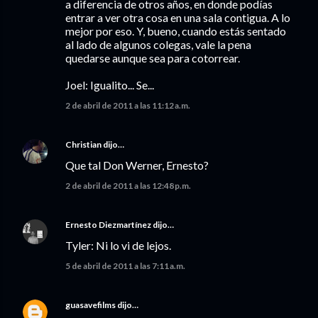
a diferencia de otros años, en donde podías
entrar a ver otra cosa en una sala contigua. A lo
mejor por eso. Y, bueno, cuando estás sentado
al lado de algunos colegas, vale la pena
quedarse aunque sea para cotorrear.
Joel: Igualito... Se...
2 de abril de 2011 a las 11:12 a.m.
Christian
dijo…
Que tal Don Werner, Ernesto?
2 de abril de 2011 a las 12:48 p.m.
Ernesto Diezmartínez
dijo…
Tyler: Ni lo vi de lejos.
5 de abril de 2011 a las 7:11 a.m.
guasavefilms
dijo…