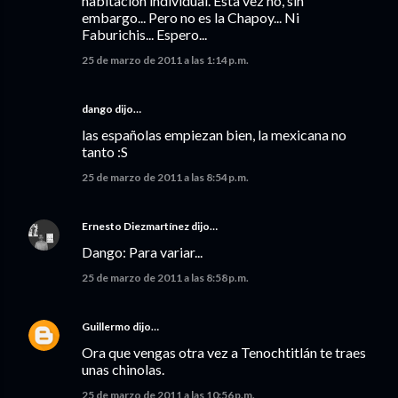
habitación individual. Esta vez no, sin
embargo... Pero no es la Chapoy... Ni
Faburichis... Espero...
25 de marzo de 2011 a las 1:14 p.m.
dango dijo…
las españolas empiezan bien, la mexicana no
tanto :S
25 de marzo de 2011 a las 8:54 p.m.
Ernesto Diezmartínez
dijo…
Dango: Para variar...
25 de marzo de 2011 a las 8:58 p.m.
Guillermo
dijo…
Ora que vengas otra vez a Tenochtitlán te traes
unas chinolas.
25 de marzo de 2011 a las 10:56 p.m.