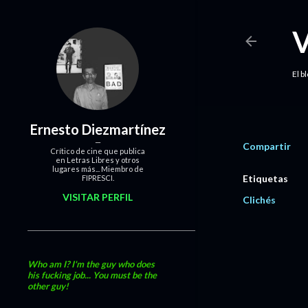
El b
Ernesto Diezmartínez
Compartir
Crítico de cine que publica
en Letras Libres y otros
lugares más... Miembro de
Etiquetas
FIPRESCI.
VISITAR PERFIL
Clichés
Who am I? I'm the guy who does
his fucking job... You must be the
other guy!