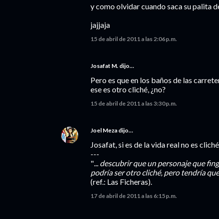
y como olvidar cuando saca su palita de
jajjaja
15 de abril de 2011 a las 2:06 p.m.
Josafat M.
dijo…
Pero es que en los baños de las carret
ese es otro cliché, ¿no?
15 de abril de 2011 a las 3:30 p.m.
Joel Meza
dijo…
Josafat, si es de la vida real no es cliché.
---
"
... descubrir que un personaje que fin
podría ser otro cliché, pero tendría que
(ref.: Las Ficheras).
17 de abril de 2011 a las 6:15 p.m.