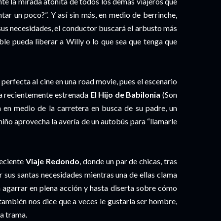
 ante la mirada atónita de todos los demás viajeros que
tar un poco?”. Y así sin más, en medio de berrinche,
 sus necesidades, el conductor buscará el arbusto más
able pueda liberar a Willy o lo que sea que tenga que
a perfecta al cine en una road movie, pues el escenario
n la recientemente estrenada
El Hijo de Babilonia
(Son
la en medio de la carretera en busca de su padre, un
 niño aprovecha la avería de un autobús para “llamarle
reciente
Viaje Redondo
, donde un par de chicas, tras
r sus santas necesidades mientras una de ellas clama
a agarrar en plena acción y hasta diserta sobre cómo
 también nos dice que a veces le gustaría ser hombre,
la trama.