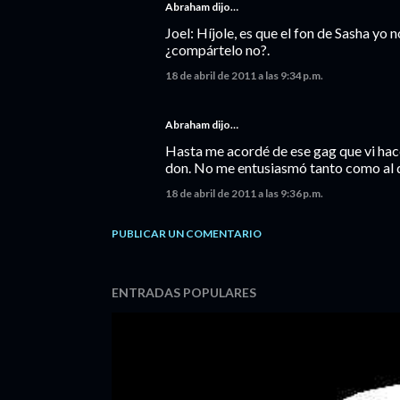
Abraham dijo…
Joel: Híjole, es que el fon de Sasha yo
¿compártelo no?.
18 de abril de 2011 a las 9:34 p.m.
Abraham dijo…
Hasta me acordé de ese gag que vi h
don. No me entusiasmó tanto como al d
18 de abril de 2011 a las 9:36 p.m.
PUBLICAR UN COMENTARIO
ENTRADAS POPULARES