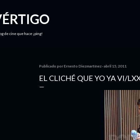
Ir al contenido principal
VÉRTIGO
log de cine que hace ¡ping!
Publicado por
Ernesto Diezmartínez
abril 15, 2011
EL CLICHÉ QUE YO YA VI/LXX