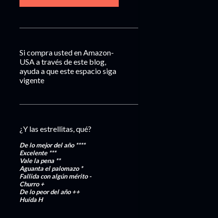
Si compra usted en Amazon-
USA a través de este blog,
ayuda a que este espacio siga
vigente
¿Y las estrellitas, qué?
De lo mejor del año
****
Excelente
***
Vale la pena
**
Aguanta el palomazo
*
Fallida con algún mérito
-
Churro
+
De lo peor del año
++
Huída
H