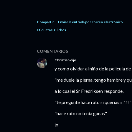
Compartir
Enviar la entrada por correo electrónico
Etiquetas:
Clichés
COMENTARIOS
Christian
dijo…
y como olvidar al niño de la pelicula d
"me duele la pierna, tengo hambre y qui
a lo cual el Sr Fredriksen responde,
"te pregunte hace rato si querias ir???"
"hace rato no tenia ganas"
jo