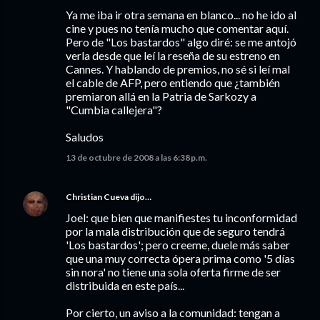
Ya me iba ir otra semana en blanco... no he ido al
cine y pues no tenía mucho que comentar aquí.
Pero de "Los bastardos" algo diré: se me antojó
verla desde que leí la reseña de su estreno en
Cannes. Y hablando de premios, no sé si leí mal
el cable de AFP, pero entiendo que ¿también
premiaron allá en la Patria de Sarkozy a
"Cumbia callejera"?
Saludos
13 de octubre de 2008 a las 6:38 p.m.
Christian Cueva
dijo…
Joel: que bien que manifiestes tu inconformidad
por la mala distribución que de seguro tendrá
'Los bastardos'; pero creeme, duele más saber
que una muy correcta ópera prima como '5 días
sin nora' no tiene una sola oferta firme de ser
distribuida en este país...
Por cierto, un aviso a la comunidad: tengan a