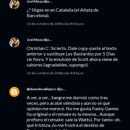
Joel Meza
dijo…
¿? Sitges en en Cataluña (el Altata de
Barcelona).
13 de octubre de 2008 a las 8:41 p.m.
Joel Meza
dijo…
Christian C: Sicierto. Dale copy-paste al texto
anterior y sustituye Los Bastardos por 5 Días
sin Nora. Y la emulsión de Scott ahora viene de
sabores (agradables, supongo).
13 de octubre de 2008 a las 8:43 p.m.
@duendecallejero
dijo…
A ver, a ver... Sangre me durmió como tres
veces, pero acabé viéndola y aún no sé qué
opinión me merece. No me gusta Funny Games
(la original o el remake es la mesma... Aunque
prefiero el remake: sale la Watts). Por tanto: oh,
qué tristeza, no me frustra el destino de