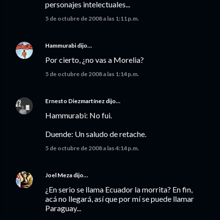
personajes intelectuales...
5 de octubre de 2008 a las 1:11 p.m.
Hammurabi
dijo…
Por cierto, ¿no vas a Morelia?
5 de octubre de 2008 a las 1:14 p.m.
Ernesto Diezmartínez
dijo…
Hammurabi: No fui.
Duende: Un saludo de retache.
5 de octubre de 2008 a las 4:14 p.m.
Joel Meza
dijo…
¿En serio se llama Ecuador la morrita? En fin,
acá no llegará, así que por mí se puede llamar
Paraguay...