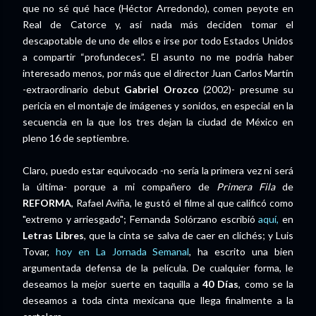
que no sé qué hace (Héctor Arredondo), comen peyote en
Real de Catorce y, así nada más deciden tomar el
descapotable de uno de ellos e irse por todo Estados Unidos
a compartir “profundeces”. El asunto no me podría haber
interesado menos, por más que el director Juan Carlos Martín
-extraordinario debut
Gabriel Orozco
(2002)- presume su
pericia en el montaje de imágenes y sonidos, en especial en la
secuencia en la que los tres dejan la ciudad de México en
pleno 16 de septiembre.
Claro, puedo estar equivocado -no sería la primera vez ni será
la última- porque a mi compañero de
Primera Fila
de
REFORMA
, Rafael Aviña, le gustó el filme al que calificó como
"extremo y arriesgado"; Fernanda Solórzano escribió
aquí,
en
Letras Libres
, que la cinta se salva de caer en clichés; y Luis
Tovar,
hoy en La Jornada Semanal
, ha escrito una bien
argumentada defensa de la película. De cualquier forma, le
deseamos la mejor suerte en taquilla a
40 Días
, como se la
deseamos a toda cinta mexicana que llega finalmente a la