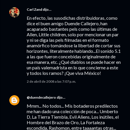
Carl Zand
dijo…
En efecto, las susodichas distribuidoras, como
dice el buen amigo Duende Callejero, han
acaparado bastantes pels como las últimas de
Allen, Little children, solo por mencionar un par
y ni se diga las pels filmadas en el formato
anamórfico tomándose la libertad de cortar sus
horizontes, literalmente hablando...El sonido 5.1
a las que fueron concebidas originalmente de
esa manera, etc. ¿Qué diablos se puede hacer en
un país valemadrista en lo que concierne a este
y todos los ramos? ¡Que viva México!
2 de abril de 2008 a las 7:07 p.m.
@duendecallejero
dijo…
Mmm... No todos... Mis botaderos predilectos
me han dado una colección de poca... Umberto
D, La Tierra Tiembla, Evil Aliens, Los inútiles, el
Hombre del Brazo de Oro, La Fortaleza
escondida, Rashomon, entre taaaantas otras...