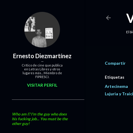
El b
Ernesto Diezmartínez
Compartir
Crítico de cine que publica
en Letras Libres y otros
lugares más... Miembro de
Etiquetas
FIPRESCI.
VISITAR PERFIL
Artecinema
Lujuria y Traic
Who am I? I'm the guy who does
his fucking job... You must be the
other guy!