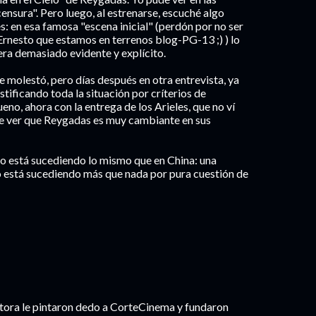
censura". Pero luego, al estrenarse, escuché algo
s: en esa famosa "escena inicial" (perdón por no ser
Ernesto que estamos en terrenos blog-PG-13 ;) ) lo
era demasiado evidente y explícito.
se molestó, pero días después en otra entrevista, ya
tificando toda la situación por críterios de
eno, ahora con la entrega de los Arieles, que no ví
ede ver que Reygadas es muy cambiante en sus
o está sucediendo lo mismo que en China: una
 está sucediendo más que nada por pura cuestión de
ctora le pintaron dedo a CorteCinema y fundaron