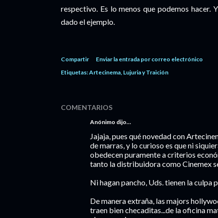
respectivo. Es lo menos que podemos hacer. Y
dado el ejemplo.
Compartir
Enviar la entrada por correo electrónico
Etiquetas:
Artecinema
Lujuria y Traición
COMENTARIOS
Anónimo dijo…
Jajaja, pues qué novedad con Artecinema
de marras, y lo curioso es que ni siquie
obedecen puramente a criterios econó
tanto la distribuidora como Cinemex 
Ni hagan pancho, Uds. tienen la culpa po
De manera extraña, las majors hollywo
traen bien checaditas...de la oficina mat