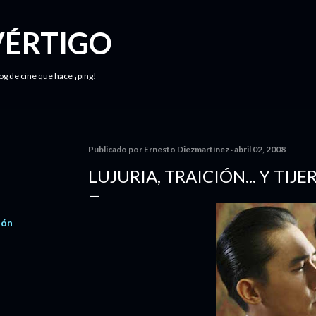
Ir al contenido principal
VÉRTIGO
log de cine que hace ¡ping!
Publicado por
Ernesto Diezmartínez
abril 02, 2008
LUJURIA, TRAICIÓN... Y TIJ
ión