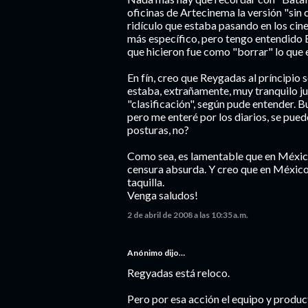
oficinas de Artecinema la versión "sin 
ridículo que estaba pasando en los cine
más específico, pero tengo entendido 
que hicieron fue como "borrar" lo que 
En fín, creo que Reygadas al príncipio 
estaba, extrañamente, muy tranquilo jus
"clasificación", según pude entender. Bu
pero me enteré por los diarios, se pu
posturas, no?
Como sea, es lamentable que en Méxic
censura absurda. Y creo que en México
taquilla.
Venga saludos!
2 de abril de 2008 a las 10:35 a.m.
Anónimo dijo…
Regyadas está reloco.
Pero por esa acción el equipo y produ