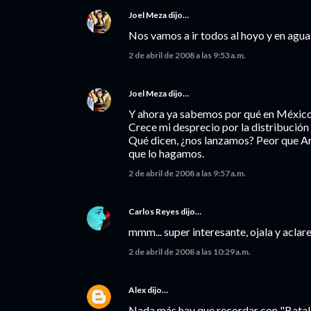
Joel Meza
dijo…
Nos vamos a ir todos al hoyo y en agua
2 de abril de 2008 a las 9:53 a.m.
Joel Meza
dijo…
Y ahora ya sabemos por qué en México 
Crece mi desprecio por la distribución 
Qué dicen, ¿nos lanzamos? Peor que Ar
que lo hagamos.
2 de abril de 2008 a las 9:57 a.m.
Carlos Reyes
dijo…
mmm... super interesante, ojala y aclar
2 de abril de 2008 a las 10:29 a.m.
Alex
dijo…
Nada más hay que recordar con "Batalla