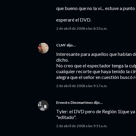
que bueno que no la ví... estuve a punto
esperaré el DVD.
2 de abril de 2008 a las 8:53 a.m.
CLNY
dijo…
Interesante para aquellos que hablan d
dicho.
No creo que el espectador tenga la cul
cualquier recorte que haya tenido la c
alegra que el señor en cuestión buscó 
2 de abril de 2008 a las 9:17 a.m.
Ernesto Diezmartínez
dijo…
Tyler: el DVD pero de Región 1(que ya 
"editado".
2 de abril de 2008 a las 9:51 a.m.