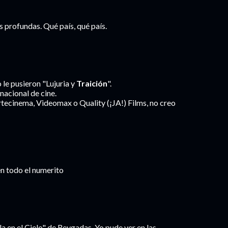
s profundas. Qué país, qué país.
le pusieron "Lujuria y
Traición
".
nacional de cine.
tecinema, Videomax o Quality (¡JA!) Films, no creo
en todo el numerito
 en el Cielo" de Reygadas. Yo pude ver en las