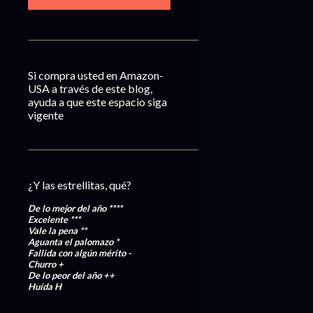
Si compra usted en Amazon-
USA a través de este blog,
ayuda a que este espacio siga
vigente
¿Y las estrellitas, qué?
De lo mejor del año
****
Excelente
***
Vale la pena
**
Aguanta el palomazo
*
Fallida con algún mérito
-
Churro
+
De lo peor del año
++
Huída
H