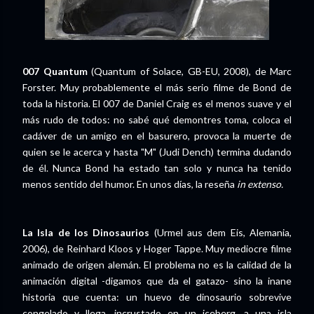
007 Quantum
(Quantum of Solace, GB-EU, 2008), de Marc
Forster. Muy probablemente el más serio filme de Bond de
toda la historia. El 007 de Daniel Craig es el menos suave y el
más rudo de todos: no sabé qué demontres toma, coloca el
cadáver de un amigo en el basurero, provoca la muerte de
quien se le acerca y hasta "M" (Judi Dench) termina dudando
de él. Nunca Bond ha estado tan solo y nunca ha tenido
menos sentido del humor. En unos días, la reseña
in extenso.
La Isla de los Dinosaurios
(Urmel aus dem Eis, Alemania,
2006), de Reinhard Kloos y Hoger Tappe. Muy mediocre filme
animado de origen alemán. El problema no es la calidad de la
animación digital -digamos que da el gatazo- sino la inane
historia que cuenta: un huevo de dinosaurio sobrevive
congelado y llega, incrustado en un iceberg, a una isla