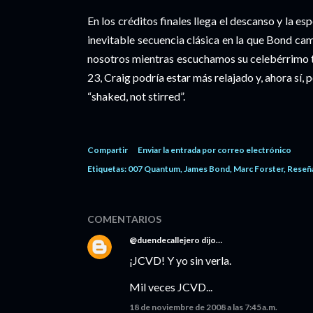
En los créditos finales llega el descanso y la e
inevitable secuencia clásica en la que Bond cam
nosotros mientras escuchamos su celebérrimo t
23, Craig podría estar más relajado y, ahora sí,
“shaked, not stirred”.
Compartir
Enviar la entrada por correo electrónico
Etiquetas:
007 Quantum
James Bond
Marc Forster
Reseñ
COMENTARIOS
@duendecallejero
dijo…
¡JCVD! Y yo sin verla.
Mil veces JCVD...
18 de noviembre de 2008 a las 7:45 a.m.