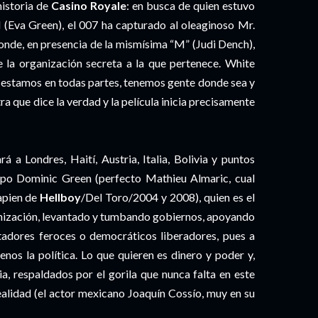
historia de
Casino Royale
: en busca de quien estuvo
d (Eva Green), el 007 ha capturado al oleaginoso Mr.
 donde, en presencia de la mismísima “M” (Judi Dench),
 la organización secreta a la que pertenece. White
9: estamos en todas partes, tenemos gente donde sea y
 que dice la verdad y la película inicia precisamente
 a Londres, Haití, Austria, Italia, Bolivia y puntos
tropo Dominic Green (perfecto Mathieu Almaric, cual
apien de
Hellboy
/Del Toro/2004 y 2008), quien es el
anización, levantado y tumbando gobiernos, apoyando
ctadores feroces o democráticos liberadores, pues a
enos la política. Lo que quieren es dinero y poder y,
ia, respaldados por el gorila que nunca falta en este
realidad (el actor mexicano Joaquín Cossío, muy en su