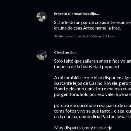
Ernesto Diezmartínez
dijo…
Sí, he leído un par de cosas interesant
en una de esas Artecinema la trae.
18 de noviembre de 2008 a las 8:21 a.m.
Christian
dijo…
Solo faltó que salieran unos niños vol
(aquella de la festividad popular)
A mi también se me hizo dispar en algun
bastante lejos de Casino Royale, pero t
Bond peleando con el otro maloso cuan
porgenitora. Solo por eso vale la pena el
pd, casi me duermo en esa parte de cua
toma fotos y no se que tanto... o sea, 
en la cocina, como diría Paxton, what t
Muy dispareja, muy dispareja