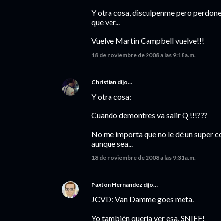
Y otra cosa, disculpenme pero perdone
que ver...
Vuelve Martin Campbell vuelve!!!
18 de noviembre de 2008 a las 9:18 a.m.
Christian
dijo…
Y otra cosa:
Cuando demontres va salir Q !!!???
No me importa que no le dé un super co
aunque sea...
18 de noviembre de 2008 a las 9:31 a.m.
Paxton Hernandez
dijo…
JCVD: Van Damme goes meta.
Yo también quería ver esa, SNIFF!