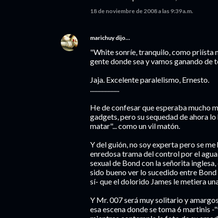
18 de noviembre de 2008 a las 9:39 a.m.
marichuy
dijo…
"White sonríe, tranquilo, como priísta
gente donde sea y vamos ganando de 
Jaja. Excelente paralelismo, Ernesto.
....................
He de confesar que esperaba mucho más
gadgets, pero su sequedad de ahora lo 
matar"... como un vil matón.
Y del guión, no soy experta pero se me
enredosa trama del control por el agua
sexual de Bond con la señorita inglesa, 
sido bueno ver lo sucedido entre Bond 
sí- que el dolorido James le metiera un
Y Mr. 007 será muy solitario y amargos
esa escena donde se toma 6 martinis -