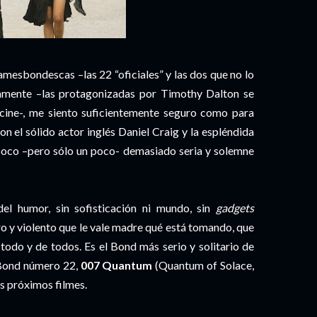
amesbondescas –las 22 “oficiales” y las dos que no lo
tamente –las protagonizadas por Timothy Dalton se
 cine-, me siento suficientemente seguro como para
n el sólido actor inglés Daniel Craig y la espléndida
poco –pero sólo un poco- demasiado seria y solemne
el humor, sin sofisticación ni mundo, sin
gadgets
ro y violento que le vale madre qué está tomando, que
todo y de todos. Es el Bond más serio y solitario de
l Bond número 22,
007 Quantum
(Quantum of Solace,
s próximos filmes.