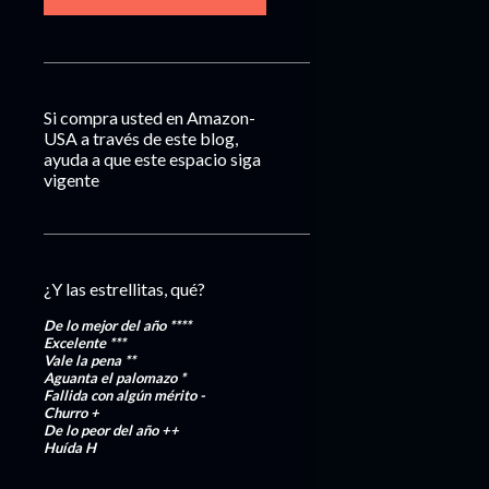
Si compra usted en Amazon-
USA a través de este blog,
ayuda a que este espacio siga
vigente
¿Y las estrellitas, qué?
De lo mejor del año
****
Excelente
***
Vale la pena
**
Aguanta el palomazo
*
Fallida con algún mérito
-
Churro
+
De lo peor del año
++
Huída
H